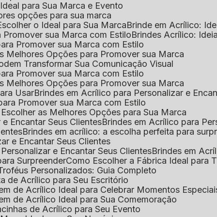
o Ideal para Sua Marca e Evento
lhores opções para sua marca
Escolher o Ideal para Sua Marca
Brinde em Acrílico: Id
ara Promover sua Marca com Estilo
Brindes Acrílico: Ide
l para Promover sua Marca com Estilo
r as Melhores Opções para Promover sua Marca
s Podem Transformar Sua Comunicação Visual
l para Promover sua Marca com Estilo
r as Melhores Opções para Promover sua Marca
 para Usar
Brindes em Acrílico para Personalizar e Enca
l para Promover sua Marca com Estilo
o Escolher as Melhores Opções para Sua Marca
r e Encantar Seus Clientes
Brindes em Acrílico para Per
ientes
Brindes em acrílico: a escolha perfeita para sur
zar e Encantar Seus Clientes
 Personalizar e Encantar Seus Clientes
Brindes em Acrí
s para Surpreender
Como Escolher a Fábrica Ideal para 
 Troféus Personalizados: Guia Completo
 de Acrílico para Seu Escritório
m de Acrílico Ideal para Celebrar Momentos Especiai
em de Acrílico Ideal para Sua Comemoração
cinhas de Acrílico para Seu Evento