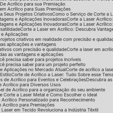
De Acrílico para sua Premiação
 em Acrílico para Suas Premiações
a Seus Projetos Criativos
Como o Serviço de Corte a L
antagens e Aplicações Inovadoras
Corte a Laser Acríli
antagens e Aplicações Inovadoras
Corte a Laser Acrílic
rsatilidade
Corte a Laser em Acrílico: Descubra Vantag
s e Aplicações
 projetos criativos em realidade com precisão e qualida
 suas aplicações e vantagens
criativos com precisão e qualidade
Corte a laser em acrí
todas as vantagens e aplicações
ocê precisa saber para projetos incríveis
você precisa saber para um projeto perfeito
ns e Aplicações no Mercado Atual
Corte de acrílico a l
Estilo
Corte de Acrílico a Laser: Tudo Sobre esse Tem
s de Acrílico para Eventos e Celebrações
Descubra a
 Acrílico para Diversos Usos
el de Acrílico para a organização do seu ambiente
e Corte a Laser Metal e Como Escolher o Ideal
e Acrílico Personalizado para Reconhecimento
m Acrílico para Premiações
 Laser em Tecido Revoluciona a Indústria Têxtil