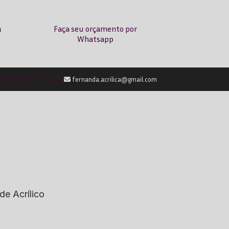
a
Faça seu orçamento por
Whatsapp
-2238
(11) 9759-0042
fernanda.acrilica@gmail.com
de Acrílico