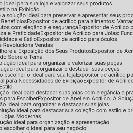
 o ideal para sua loja e valorizar seus produtos
Estilo na Exibição
 é a solução ideal para preservar e apresentar seus pro
: Benefícios
Expositor de acrílico para alimentos: Vant
rodutos com elegância e segurança
Expositor de Acrílico
eza e Praticidade
Expositor de Acrílico para Joias: Func
icidade e Estilo
Expositor de acrílico para óculos
que Revoluciona Vendas
Melhore a Exposição dos Seus Produtos
Expositor de Acr
Tudo Sobre o Tema
 solução ideal para organizar e valorizar suas peças
 solução ideal para organizar e destacar suas peças
mo escolher o ideal para sua loja
Expositor de acrílico 
deal para Necessidades de Exibição
Expositor de Acríli
Estilo
lução ideal para destacar suas joias com elegância e pr
as para Escolher
Expositor de Anel em Acrílico: A Solu
ção ideal para organizar e destacar suas joias
solução ideal para destacar sua coleção com estilo e p
ra Lojas Modernas
solução ideal para organização e apresentação
mo escolher o ideal para seu negócio