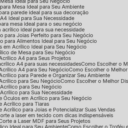
e Mesa Ideal para Seu Negócio
o para Mesa Ideal para Seu Ambiente
 para parede ideal para sua decoração
o A4 Ideal para Sua Necessidade
 para mesa ideal para o seu negócio
 acrílico ideal para sua necessidade
co para Joias Perfeito para Seu Negócio
ico para Alimentos Ideal para Seu Negócio
s em Acrílico Ideal para Seu Negócio
rílico de Mesa para Seu Negócio
Acrílico A4 para Seus Projetos
acrílico A4 para suas necessidades
Como Escolher o M
Acrílico A4 para Seu Negócio
Como Escolher o Melhor
Acrílico para Parede e Organizar Seu Ambiente
Acrílico para Seu Negócio
Como Escolher o Melhor Di
 Acrílico para Seu Negócio
 Acrílico para Sua Necessidade
de Óculos em Acrílico para Seu Negócio
 Acrílico para Tiaras
e Acrílico para Joias e Potencializar Suas Vendas
corte a laser em tecido com dicas indispensáveis
 Corte a Laser MDF para Seus Projetos
ílico Ideal para Seu Ambiente
Como Escolher o Troféu 