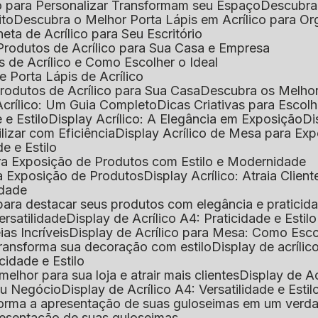
o para Personalizar Transformam seu Espaço
Descubra
ito
Descubra o Melhor Porta Lápis em Acrílico para O
eta de Acrílico para Seu Escritório
 Produtos de Acrílico para Sua Casa e Empresa
s de Acrílico e Como Escolher o Ideal
e Porta Lápis de Acrílico
Produtos de Acrílico para Sua Casa
Descubra os Melho
Acrílico: Um Guia Completo
Dicas Criativas para Escol
 e Estilo
Display Acrílico: A Elegância em Exposição
D
ilizar com Eficiência
Display Acrílico de Mesa para E
de e Estilo
 para Exposição de Produtos com Estilo e Modernidade
ara Exposição de Produtos
Display Acrílico: Atraia Clien
idade
al para destacar seus produtos com elegância e praticid
ersatilidade
Display de Acrílico A4: Praticidade e Estilo
ias Incríveis
Display de Acrílico para Mesa: Como Esc
 transforma sua decoração com estilo
Display de acríli
icidade e Estilo
melhor para sua loja e atrair mais clientes
Display de A
Seu Negócio
Display de Acrílico A4: Versatilidade e Estil
nsforma a apresentação de suas guloseimas em um verd
apresentação de suas guloseimas