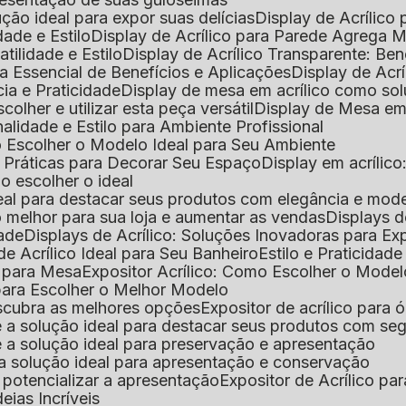
lução ideal para expor suas delícias
Display de Acrílico
dade e Estilo
Display de Acrílico para Parede Agrega
atilidade e Estilo
Display de Acrílico Transparente: Be
uia Essencial de Benefícios e Aplicações
Display de Acrí
cia e Praticidade
Display de mesa em acrílico como sol
colher e utilizar esta peça versátil
Display de Mesa em
nalidade e Estilo para Ambiente Profissional
o Escolher o Modelo Ideal para Seu Ambiente
as Práticas para Decorar Seu Espaço
Display em acríli
mo escolher o ideal
 ideal para destacar seus produtos com elegância e mod
 o melhor para sua loja e aumentar as vendas
Displays 
dade
Displays de Acrílico: Soluções Inovadoras para E
de Acrílico Ideal para Seu Banheiro
Estilo e Praticidad
o para Mesa
Expositor Acrílico: Como Escolher o Mode
s para Escolher o Melhor Modelo
descubra as melhores opções
Expositor de acrílico para 
s é a solução ideal para destacar seus produtos com seg
s é a solução ideal para preservação e apresentação
s: a solução ideal para apresentação e conservação
o potencializar a apresentação
Expositor de Acrílico pa
deias Incríveis