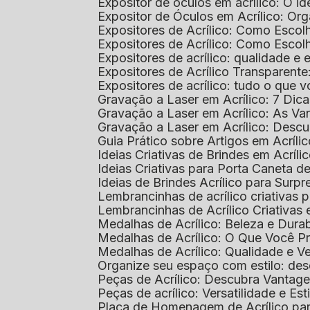
Expositor de óculos em acrílico: O i
Expositor de Óculos em Acrílico: Or
Expositores de Acrílico: Como Esco
Expositores de Acrílico: Como Esco
Expositores de acrílico: qualidade e e
Expositores de Acrílico Transparent
Expositores de acrílico: tudo o que 
Gravação a Laser em Acrílico: 7 Dic
Gravação a Laser em Acrílico: As V
Gravação a Laser em Acrílico: Desc
Guia Prático sobre Artigos em Acríl
Ideias Criativas de Brindes em Acríli
Ideias Criativas para Porta Caneta de
Ideias de Brindes Acrílico para Surp
Lembrancinhas de acrílico criativas 
Lembrancinhas de Acrílico Criativas e
Medalhas de Acrílico: Beleza e Dura
Medalhas de Acrílico: O Que Você P
Medalhas de Acrílico: Qualidade e Ve
Organize seu espaço com estilo: des
Peças de Acrílico: Descubra Vantag
Peças de acrílico: Versatilidade e Es
Placa de Homenagem de Acrílico pa