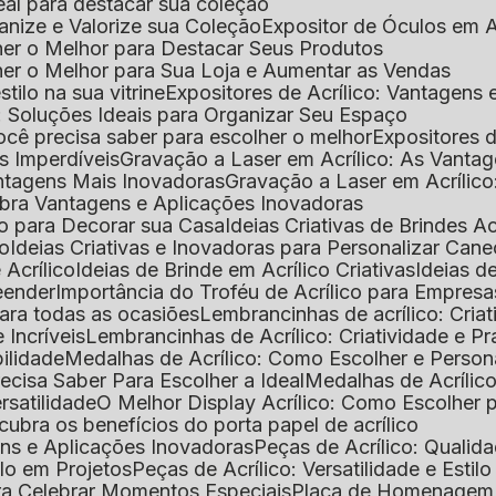
deal para destacar sua coleção
ganize e Valorize sua Coleção
Expositor de Óculos em Ac
lher o Melhor para Destacar Seus Produtos
lher o Melhor para Sua Loja e Aumentar as Vendas
stilo na sua vitrine
Expositores de Acrílico: Vantagens
e: Soluções Ideais para Organizar Seu Espaço
você precisa saber para escolher o melhor
Expositores d
as Imperdíveis
Gravação a Laser em Acrílico: As Vanta
antagens Mais Inovadoras
Gravação a Laser em Acríli
ubra Vantagens e Aplicações Inovadoras
ico para Decorar sua Casa
Ideias Criativas de Brindes Ac
co
Ideias Criativas e Inovadoras para Personalizar Cane
 Acrílico
Ideias de Brinde em Acrílico Criativas
Ideias d
reender
Importância do Troféu de Acrílico para Empresa
para todas as ocasiões
Lembrancinhas de acrílico: Cria
 Incríveis
Lembrancinhas de Acrílico: Criatividade e P
bilidade
Medalhas de Acrílico: Como Escolher e Person
recisa Saber Para Escolher a Ideal
Medalhas de Acrílico
rsatilidade
O Melhor Display Acrílico: Como Escolher
cubra os benefícios do porta papel de acrílico
ens e Aplicações Inovadoras
Peças de Acrílico: Qualid
tilo em Projetos
Peças de Acrílico: Versatilidade e Estil
ra Celebrar Momentos Especiais
Placa de Homenagem d