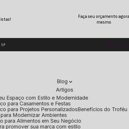
Faça seu orçamento agor
istas!
mesmo
- SP
(11) 2236
Blog
Artigos
 Seu Espaço com Estilo e Modernidade
lico para Casamentos e Festas
lico para Projetos Personalizados
Benefícios do Troféu 
do para Modernizar Ambientes
lico para Alimentos em Seu Negócio
 para promover sua marca com estilo