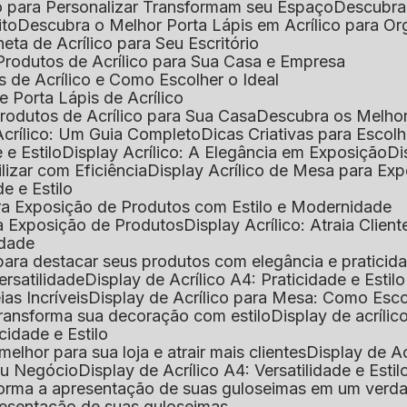
o para Personalizar Transformam seu Espaço
Descubra
ito
Descubra o Melhor Porta Lápis em Acrílico para O
eta de Acrílico para Seu Escritório
 Produtos de Acrílico para Sua Casa e Empresa
s de Acrílico e Como Escolher o Ideal
e Porta Lápis de Acrílico
Produtos de Acrílico para Sua Casa
Descubra os Melho
Acrílico: Um Guia Completo
Dicas Criativas para Escol
 e Estilo
Display Acrílico: A Elegância em Exposição
D
ilizar com Eficiência
Display Acrílico de Mesa para E
de e Estilo
 para Exposição de Produtos com Estilo e Modernidade
ara Exposição de Produtos
Display Acrílico: Atraia Clien
idade
al para destacar seus produtos com elegância e praticid
ersatilidade
Display de Acrílico A4: Praticidade e Estilo
ias Incríveis
Display de Acrílico para Mesa: Como Esc
 transforma sua decoração com estilo
Display de acríli
icidade e Estilo
melhor para sua loja e atrair mais clientes
Display de A
Seu Negócio
Display de Acrílico A4: Versatilidade e Estil
nsforma a apresentação de suas guloseimas em um verd
apresentação de suas guloseimas