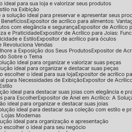
 o ideal para sua loja e valorizar seus produtos
Estilo na Exibição
 é a solução ideal para preservar e apresentar seus pro
: Benefícios
Expositor de acrílico para alimentos: Vant
rodutos com elegância e segurança
Expositor de Acrílico
eza e Praticidade
Expositor de Acrílico para Joias: Func
icidade e Estilo
Expositor de acrílico para óculos
que Revoluciona Vendas
Melhore a Exposição dos Seus Produtos
Expositor de Acr
Tudo Sobre o Tema
 solução ideal para organizar e valorizar suas peças
 solução ideal para organizar e destacar suas peças
mo escolher o ideal para sua loja
Expositor de acrílico 
deal para Necessidades de Exibição
Expositor de Acríli
Estilo
lução ideal para destacar suas joias com elegância e pr
as para Escolher
Expositor de Anel em Acrílico: A Solu
ção ideal para organizar e destacar suas joias
solução ideal para destacar sua coleção com estilo e p
ra Lojas Modernas
solução ideal para organização e apresentação
mo escolher o ideal para seu negócio