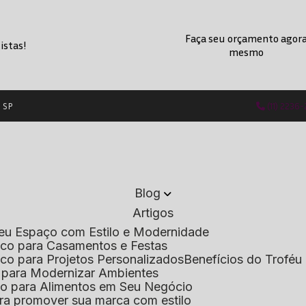
Faça seu orçamento agor
istas!
mesmo
- SP
(11) 2236
Blog
Artigos
 Seu Espaço com Estilo e Modernidade
lico para Casamentos e Festas
lico para Projetos Personalizados
Benefícios do Troféu 
do para Modernizar Ambientes
lico para Alimentos em Seu Negócio
 para promover sua marca com estilo