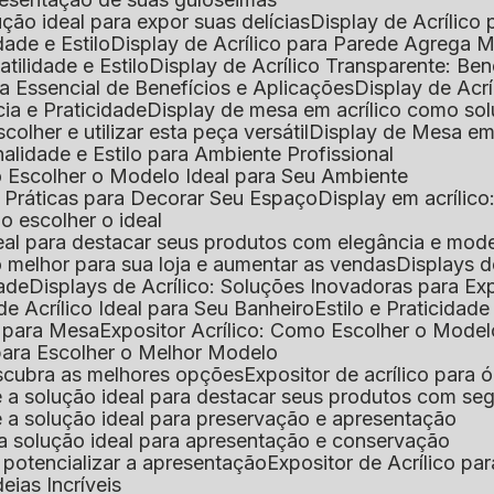
lução ideal para expor suas delícias
Display de Acrílico
dade e Estilo
Display de Acrílico para Parede Agrega
atilidade e Estilo
Display de Acrílico Transparente: Be
uia Essencial de Benefícios e Aplicações
Display de Acrí
cia e Praticidade
Display de mesa em acrílico como sol
colher e utilizar esta peça versátil
Display de Mesa em
nalidade e Estilo para Ambiente Profissional
o Escolher o Modelo Ideal para Seu Ambiente
as Práticas para Decorar Seu Espaço
Display em acríli
mo escolher o ideal
 ideal para destacar seus produtos com elegância e mod
 o melhor para sua loja e aumentar as vendas
Displays 
dade
Displays de Acrílico: Soluções Inovadoras para E
de Acrílico Ideal para Seu Banheiro
Estilo e Praticidad
o para Mesa
Expositor Acrílico: Como Escolher o Mode
s para Escolher o Melhor Modelo
descubra as melhores opções
Expositor de acrílico para 
s é a solução ideal para destacar seus produtos com seg
s é a solução ideal para preservação e apresentação
s: a solução ideal para apresentação e conservação
o potencializar a apresentação
Expositor de Acrílico pa
deias Incríveis