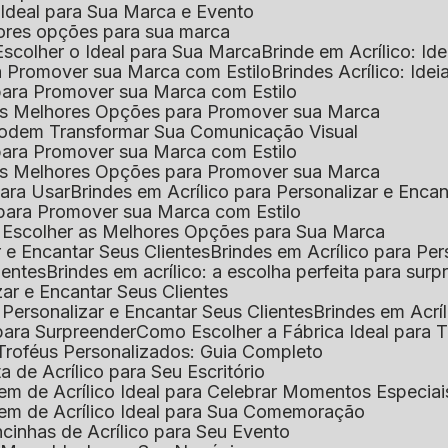
o Ideal para Sua Marca e Evento
lhores opções para sua marca
Escolher o Ideal para Sua Marca
Brinde em Acrílico: Id
ara Promover sua Marca com Estilo
Brindes Acrílico: Ide
l para Promover sua Marca com Estilo
r as Melhores Opções para Promover sua Marca
s Podem Transformar Sua Comunicação Visual
l para Promover sua Marca com Estilo
r as Melhores Opções para Promover sua Marca
 para Usar
Brindes em Acrílico para Personalizar e Enca
l para Promover sua Marca com Estilo
o Escolher as Melhores Opções para Sua Marca
r e Encantar Seus Clientes
Brindes em Acrílico para Per
ientes
Brindes em acrílico: a escolha perfeita para sur
zar e Encantar Seus Clientes
 Personalizar e Encantar Seus Clientes
Brindes em Acrí
s para Surpreender
Como Escolher a Fábrica Ideal para 
 Troféus Personalizados: Guia Completo
 de Acrílico para Seu Escritório
m de Acrílico Ideal para Celebrar Momentos Especiai
em de Acrílico Ideal para Sua Comemoração
cinhas de Acrílico para Seu Evento