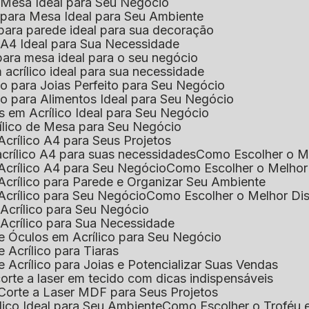
e Mesa Ideal para Seu Negócio
o para Mesa Ideal para Seu Ambiente
 para parede ideal para sua decoração
o A4 Ideal para Sua Necessidade
 para mesa ideal para o seu negócio
 acrílico ideal para sua necessidade
co para Joias Perfeito para Seu Negócio
ico para Alimentos Ideal para Seu Negócio
s em Acrílico Ideal para Seu Negócio
rílico de Mesa para Seu Negócio
Acrílico A4 para Seus Projetos
acrílico A4 para suas necessidades
Como Escolher o M
Acrílico A4 para Seu Negócio
Como Escolher o Melhor
Acrílico para Parede e Organizar Seu Ambiente
Acrílico para Seu Negócio
Como Escolher o Melhor Di
 Acrílico para Seu Negócio
 Acrílico para Sua Necessidade
de Óculos em Acrílico para Seu Negócio
 Acrílico para Tiaras
e Acrílico para Joias e Potencializar Suas Vendas
corte a laser em tecido com dicas indispensáveis
 Corte a Laser MDF para Seus Projetos
ílico Ideal para Seu Ambiente
Como Escolher o Troféu 