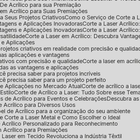
De Acrílico para sua Premiação
 em Acrílico para Suas Premiações
a Seus Projetos Criativos
Como o Serviço de Corte a L
antagens e Aplicações Inovadoras
Corte a Laser Acríli
antagens e Aplicações Inovadoras
Corte a Laser Acrílic
rsatilidade
Corte a Laser em Acrílico: Descubra Vantag
s e Aplicações
 projetos criativos em realidade com precisão e qualida
 suas aplicações e vantagens
criativos com precisão e qualidade
Corte a laser em acrí
todas as vantagens e aplicações
ocê precisa saber para projetos incríveis
você precisa saber para um projeto perfeito
ns e Aplicações no Mercado Atual
Corte de acrílico a l
Estilo
Corte de Acrílico a Laser: Tudo Sobre esse Tem
s de Acrílico para Eventos e Celebrações
Descubra a
 Acrílico para Diversos Usos
el de Acrílico para a organização do seu ambiente
e Corte a Laser Metal e Como Escolher o Ideal
e Acrílico Personalizado para Reconhecimento
m Acrílico para Premiações
 Laser em Tecido Revoluciona a Indústria Têxtil