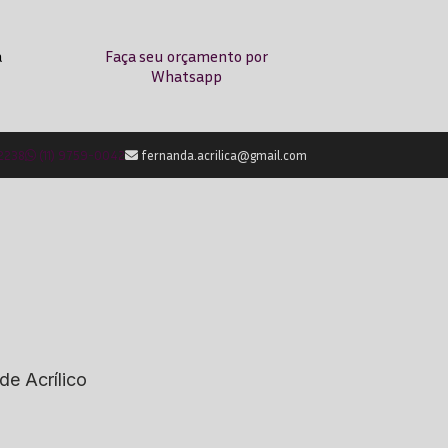
a
Faça seu orçamento por
Whatsapp
-2238
(11) 9759-0042
fernanda.acrilica@gmail.com
de Acrílico