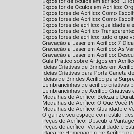
Expositor de óculos em acrílico: O i
Expositor de Óculos em Acrílico: Or
Expositores de Acrílico: Como Esco
Expositores de Acrílico: Como Esco
Expositores de acrílico: qualidade e e
Expositores de Acrílico Transparent
Expositores de acrílico: tudo o que 
Gravação a Laser em Acrílico: 7 Dic
Gravação a Laser em Acrílico: As V
Gravação a Laser em Acrílico: Desc
Guia Prático sobre Artigos em Acríl
Ideias Criativas de Brindes em Acríli
Ideias Criativas para Porta Caneta de
Ideias de Brindes Acrílico para Surp
Lembrancinhas de acrílico criativas 
Lembrancinhas de Acrílico Criativas e
Medalhas de Acrílico: Beleza e Dura
Medalhas de Acrílico: O Que Você P
Medalhas de Acrílico: Qualidade e Ve
Organize seu espaço com estilo: des
Peças de Acrílico: Descubra Vantag
Peças de acrílico: Versatilidade e Es
Placa de Homenagem de Acrílico pa