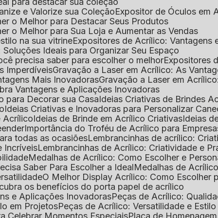
deal para destacar sua coleção
ganize e Valorize sua Coleção
Expositor de Óculos em Ac
lher o Melhor para Destacar Seus Produtos
lher o Melhor para Sua Loja e Aumentar as Vendas
stilo na sua vitrine
Expositores de Acrílico: Vantagens
e: Soluções Ideais para Organizar Seu Espaço
você precisa saber para escolher o melhor
Expositores d
as Imperdíveis
Gravação a Laser em Acrílico: As Vanta
antagens Mais Inovadoras
Gravação a Laser em Acríli
ubra Vantagens e Aplicações Inovadoras
ico para Decorar sua Casa
Ideias Criativas de Brindes Ac
co
Ideias Criativas e Inovadoras para Personalizar Cane
 Acrílico
Ideias de Brinde em Acrílico Criativas
Ideias d
reender
Importância do Troféu de Acrílico para Empresa
para todas as ocasiões
Lembrancinhas de acrílico: Cria
 Incríveis
Lembrancinhas de Acrílico: Criatividade e P
bilidade
Medalhas de Acrílico: Como Escolher e Person
recisa Saber Para Escolher a Ideal
Medalhas de Acrílico
rsatilidade
O Melhor Display Acrílico: Como Escolher
cubra os benefícios do porta papel de acrílico
ens e Aplicações Inovadoras
Peças de Acrílico: Qualid
tilo em Projetos
Peças de Acrílico: Versatilidade e Estil
ra Celebrar Momentos Especiais
Placa de Homenagem d