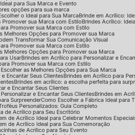
o Ideal para Sua Marca e Evento
lhores opções para sua marca
Escolher o Ideal para Sua Marca
Brinde em Acrílico: Id
ara Promover sua Marca com Estilo
Brindes Acrílico: Ide
l para Promover sua Marca com Estilo
r as Melhores Opções para Promover sua Marca
s Podem Transformar Sua Comunicação Visual
l para Promover sua Marca com Estilo
r as Melhores Opções para Promover sua Marca
 para Usar
Brindes em Acrílico para Personalizar e Enca
l para Promover sua Marca com Estilo
o Escolher as Melhores Opções para Sua Marca
r e Encantar Seus Clientes
Brindes em Acrílico para Per
ientes
Brindes em acrílico: a escolha perfeita para sur
zar e Encantar Seus Clientes
 Personalizar e Encantar Seus Clientes
Brindes em Acrí
s para Surpreender
Como Escolher a Fábrica Ideal para 
 Troféus Personalizados: Guia Completo
 de Acrílico para Seu Escritório
m de Acrílico Ideal para Celebrar Momentos Especiai
em de Acrílico Ideal para Sua Comemoração
cinhas de Acrílico para Seu Evento