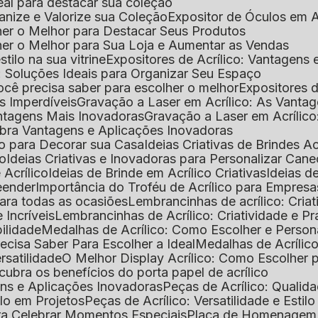
deal para destacar sua coleção
ganize e Valorize sua Coleção
Expositor de Óculos em Ac
lher o Melhor para Destacar Seus Produtos
lher o Melhor para Sua Loja e Aumentar as Vendas
stilo na sua vitrine
Expositores de Acrílico: Vantagens
e: Soluções Ideais para Organizar Seu Espaço
você precisa saber para escolher o melhor
Expositores d
as Imperdíveis
Gravação a Laser em Acrílico: As Vanta
antagens Mais Inovadoras
Gravação a Laser em Acríli
ubra Vantagens e Aplicações Inovadoras
ico para Decorar sua Casa
Ideias Criativas de Brindes Ac
co
Ideias Criativas e Inovadoras para Personalizar Cane
 Acrílico
Ideias de Brinde em Acrílico Criativas
Ideias d
reender
Importância do Troféu de Acrílico para Empresa
para todas as ocasiões
Lembrancinhas de acrílico: Cria
 Incríveis
Lembrancinhas de Acrílico: Criatividade e P
bilidade
Medalhas de Acrílico: Como Escolher e Person
recisa Saber Para Escolher a Ideal
Medalhas de Acrílico
rsatilidade
O Melhor Display Acrílico: Como Escolher
cubra os benefícios do porta papel de acrílico
ens e Aplicações Inovadoras
Peças de Acrílico: Qualid
tilo em Projetos
Peças de Acrílico: Versatilidade e Estil
ra Celebrar Momentos Especiais
Placa de Homenagem d