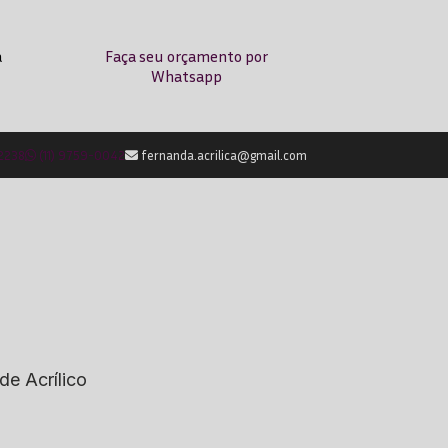
a
Faça seu orçamento por
Whatsapp
-2238
(11) 9759-0042
fernanda.acrilica@gmail.com
de Acrílico