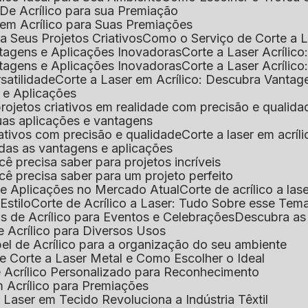
De Acrílico para sua Premiação
 em Acrílico para Suas Premiações
a Seus Projetos Criativos
Como o Serviço de Corte a L
antagens e Aplicações Inovadoras
Corte a Laser Acríli
antagens e Aplicações Inovadoras
Corte a Laser Acrílic
rsatilidade
Corte a Laser em Acrílico: Descubra Vantag
s e Aplicações
 projetos criativos em realidade com precisão e qualida
 suas aplicações e vantagens
criativos com precisão e qualidade
Corte a laser em acrí
todas as vantagens e aplicações
ocê precisa saber para projetos incríveis
você precisa saber para um projeto perfeito
ns e Aplicações no Mercado Atual
Corte de acrílico a l
Estilo
Corte de Acrílico a Laser: Tudo Sobre esse Tem
s de Acrílico para Eventos e Celebrações
Descubra a
 Acrílico para Diversos Usos
el de Acrílico para a organização do seu ambiente
e Corte a Laser Metal e Como Escolher o Ideal
e Acrílico Personalizado para Reconhecimento
m Acrílico para Premiações
 Laser em Tecido Revoluciona a Indústria Têxtil