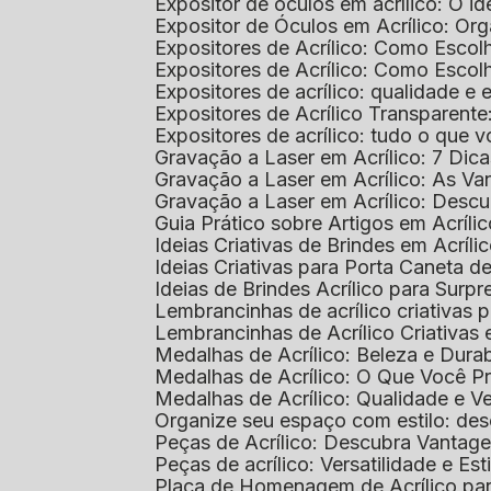
Expositor de óculos em acrílico: O i
Expositor de Óculos em Acrílico: Or
Expositores de Acrílico: Como Esco
Expositores de Acrílico: Como Esco
Expositores de acrílico: qualidade e e
Expositores de Acrílico Transparent
Expositores de acrílico: tudo o que 
Gravação a Laser em Acrílico: 7 Dic
Gravação a Laser em Acrílico: As V
Gravação a Laser em Acrílico: Desc
Guia Prático sobre Artigos em Acríl
Ideias Criativas de Brindes em Acríli
Ideias Criativas para Porta Caneta de
Ideias de Brindes Acrílico para Surp
Lembrancinhas de acrílico criativas 
Lembrancinhas de Acrílico Criativas e
Medalhas de Acrílico: Beleza e Dura
Medalhas de Acrílico: O Que Você P
Medalhas de Acrílico: Qualidade e Ve
Organize seu espaço com estilo: des
Peças de Acrílico: Descubra Vantag
Peças de acrílico: Versatilidade e Es
Placa de Homenagem de Acrílico pa