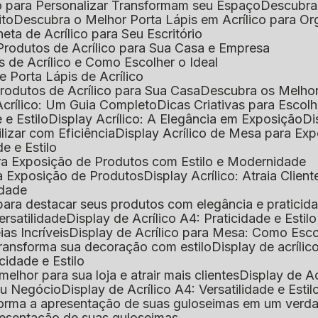
o para Personalizar Transformam seu Espaço
Descubra
ito
Descubra o Melhor Porta Lápis em Acrílico para O
eta de Acrílico para Seu Escritório
 Produtos de Acrílico para Sua Casa e Empresa
s de Acrílico e Como Escolher o Ideal
e Porta Lápis de Acrílico
Produtos de Acrílico para Sua Casa
Descubra os Melho
Acrílico: Um Guia Completo
Dicas Criativas para Escol
 e Estilo
Display Acrílico: A Elegância em Exposição
D
ilizar com Eficiência
Display Acrílico de Mesa para E
de e Estilo
 para Exposição de Produtos com Estilo e Modernidade
ara Exposição de Produtos
Display Acrílico: Atraia Clien
idade
al para destacar seus produtos com elegância e praticid
ersatilidade
Display de Acrílico A4: Praticidade e Estilo
ias Incríveis
Display de Acrílico para Mesa: Como Esc
 transforma sua decoração com estilo
Display de acríli
icidade e Estilo
melhor para sua loja e atrair mais clientes
Display de A
Seu Negócio
Display de Acrílico A4: Versatilidade e Estil
nsforma a apresentação de suas guloseimas em um verd
apresentação de suas guloseimas