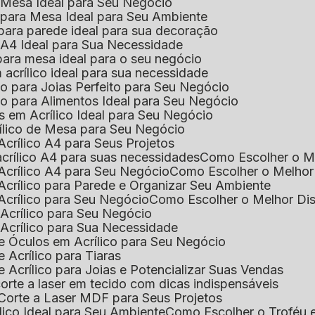
e Mesa Ideal para Seu Negócio
o para Mesa Ideal para Seu Ambiente
 para parede ideal para sua decoração
o A4 Ideal para Sua Necessidade
 para mesa ideal para o seu negócio
 acrílico ideal para sua necessidade
co para Joias Perfeito para Seu Negócio
ico para Alimentos Ideal para Seu Negócio
s em Acrílico Ideal para Seu Negócio
rílico de Mesa para Seu Negócio
Acrílico A4 para Seus Projetos
acrílico A4 para suas necessidades
Como Escolher o M
Acrílico A4 para Seu Negócio
Como Escolher o Melhor
Acrílico para Parede e Organizar Seu Ambiente
Acrílico para Seu Negócio
Como Escolher o Melhor Di
 Acrílico para Seu Negócio
 Acrílico para Sua Necessidade
de Óculos em Acrílico para Seu Negócio
 Acrílico para Tiaras
e Acrílico para Joias e Potencializar Suas Vendas
corte a laser em tecido com dicas indispensáveis
 Corte a Laser MDF para Seus Projetos
ílico Ideal para Seu Ambiente
Como Escolher o Troféu 