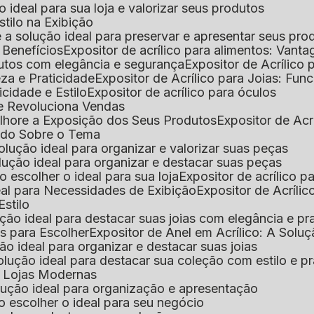
 o ideal para sua loja e valorizar seus produtos
Estilo na Exibição
 é a solução ideal para preservar e apresentar seus pro
: Benefícios
Expositor de acrílico para alimentos: Vant
rodutos com elegância e segurança
Expositor de Acrílico
eza e Praticidade
Expositor de Acrílico para Joias: Func
icidade e Estilo
Expositor de acrílico para óculos
que Revoluciona Vendas
Melhore a Exposição dos Seus Produtos
Expositor de Acr
Tudo Sobre o Tema
 solução ideal para organizar e valorizar suas peças
 solução ideal para organizar e destacar suas peças
mo escolher o ideal para sua loja
Expositor de acrílico 
deal para Necessidades de Exibição
Expositor de Acríli
Estilo
lução ideal para destacar suas joias com elegância e pr
as para Escolher
Expositor de Anel em Acrílico: A Solu
ção ideal para organizar e destacar suas joias
solução ideal para destacar sua coleção com estilo e p
ra Lojas Modernas
solução ideal para organização e apresentação
mo escolher o ideal para seu negócio