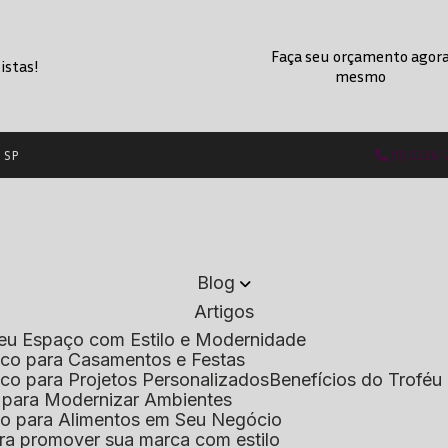
Faça seu orçamento agor
istas!
mesmo
- SP
(11) 2236
Blog
Artigos
 Seu Espaço com Estilo e Modernidade
lico para Casamentos e Festas
lico para Projetos Personalizados
Benefícios do Troféu 
do para Modernizar Ambientes
lico para Alimentos em Seu Negócio
 para promover sua marca com estilo