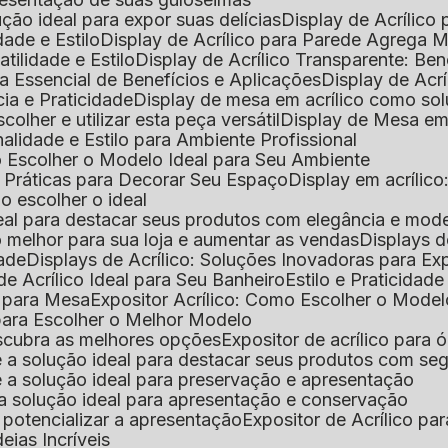
lução ideal para expor suas delícias
Display de Acrílico
dade e Estilo
Display de Acrílico para Parede Agrega
atilidade e Estilo
Display de Acrílico Transparente: Be
uia Essencial de Benefícios e Aplicações
Display de Acrí
cia e Praticidade
Display de mesa em acrílico como sol
colher e utilizar esta peça versátil
Display de Mesa em
nalidade e Estilo para Ambiente Profissional
o Escolher o Modelo Ideal para Seu Ambiente
as Práticas para Decorar Seu Espaço
Display em acríli
mo escolher o ideal
 ideal para destacar seus produtos com elegância e mod
 o melhor para sua loja e aumentar as vendas
Displays 
dade
Displays de Acrílico: Soluções Inovadoras para E
de Acrílico Ideal para Seu Banheiro
Estilo e Praticidad
o para Mesa
Expositor Acrílico: Como Escolher o Mode
s para Escolher o Melhor Modelo
descubra as melhores opções
Expositor de acrílico para 
s é a solução ideal para destacar seus produtos com seg
s é a solução ideal para preservação e apresentação
s: a solução ideal para apresentação e conservação
o potencializar a apresentação
Expositor de Acrílico pa
deias Incríveis