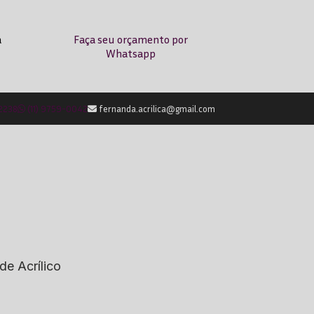
a
Faça seu orçamento por
Whatsapp
-2238
(11) 9759-0042
fernanda.acrilica@gmail.com
de Acrílico