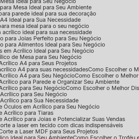
e Mesa Ideal para Seu Negócio
o para Mesa Ideal para Seu Ambiente
 para parede ideal para sua decoração
o A4 Ideal para Sua Necessidade
 para mesa ideal para o seu negócio
 acrílico ideal para sua necessidade
co para Joias Perfeito para Seu Negócio
ico para Alimentos Ideal para Seu Negócio
s em Acrílico Ideal para Seu Negócio
rílico de Mesa para Seu Negócio
Acrílico A4 para Seus Projetos
acrílico A4 para suas necessidades
Como Escolher o M
Acrílico A4 para Seu Negócio
Como Escolher o Melhor
Acrílico para Parede e Organizar Seu Ambiente
Acrílico para Seu Negócio
Como Escolher o Melhor Di
 Acrílico para Seu Negócio
 Acrílico para Sua Necessidade
de Óculos em Acrílico para Seu Negócio
 Acrílico para Tiaras
e Acrílico para Joias e Potencializar Suas Vendas
corte a laser em tecido com dicas indispensáveis
 Corte a Laser MDF para Seus Projetos
ílico Ideal para Seu Ambiente
Como Escolher o Troféu 