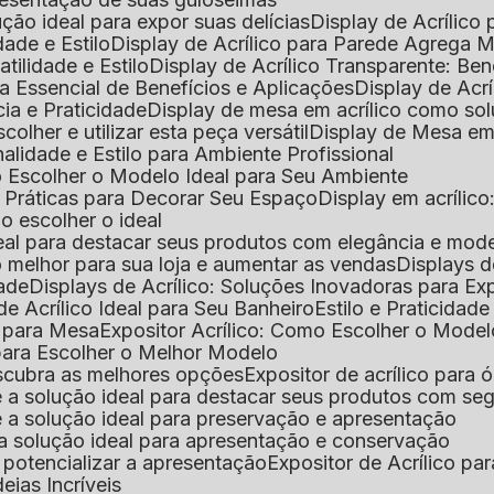
lução ideal para expor suas delícias
Display de Acrílico
dade e Estilo
Display de Acrílico para Parede Agrega
atilidade e Estilo
Display de Acrílico Transparente: Be
uia Essencial de Benefícios e Aplicações
Display de Acrí
cia e Praticidade
Display de mesa em acrílico como sol
colher e utilizar esta peça versátil
Display de Mesa em
nalidade e Estilo para Ambiente Profissional
o Escolher o Modelo Ideal para Seu Ambiente
as Práticas para Decorar Seu Espaço
Display em acríli
mo escolher o ideal
 ideal para destacar seus produtos com elegância e mod
 o melhor para sua loja e aumentar as vendas
Displays 
dade
Displays de Acrílico: Soluções Inovadoras para E
de Acrílico Ideal para Seu Banheiro
Estilo e Praticidad
o para Mesa
Expositor Acrílico: Como Escolher o Mode
s para Escolher o Melhor Modelo
descubra as melhores opções
Expositor de acrílico para 
s é a solução ideal para destacar seus produtos com seg
s é a solução ideal para preservação e apresentação
s: a solução ideal para apresentação e conservação
o potencializar a apresentação
Expositor de Acrílico pa
deias Incríveis