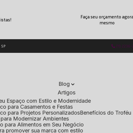
Faça seu orçamento agor
istas!
mesmo
- SP
(11) 2236
Blog
Artigos
 Seu Espaço com Estilo e Modernidade
lico para Casamentos e Festas
lico para Projetos Personalizados
Benefícios do Troféu 
do para Modernizar Ambientes
lico para Alimentos em Seu Negócio
 para promover sua marca com estilo