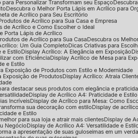
o para Personalizar Transformam seu Espaço
Descubra
ito
Descubra o Melhor Porta Lápis em Acrílico para O
eta de Acrílico para Seu Escritório
 Produtos de Acrílico para Sua Casa e Empresa
s de Acrílico e Como Escolher o Ideal
e Porta Lápis de Acrílico
Produtos de Acrílico para Sua Casa
Descubra os Melho
Acrílico: Um Guia Completo
Dicas Criativas para Escol
 e Estilo
Display Acrílico: A Elegância em Exposição
D
ilizar com Eficiência
Display Acrílico de Mesa para E
de e Estilo
 para Exposição de Produtos com Estilo e Modernidade
ara Exposição de Produtos
Display Acrílico: Atraia Clien
idade
al para destacar seus produtos com elegância e praticid
ersatilidade
Display de Acrílico A4: Praticidade e Estilo
ias Incríveis
Display de Acrílico para Mesa: Como Esc
 transforma sua decoração com estilo
Display de acríli
icidade e Estilo
melhor para sua loja e atrair mais clientes
Display de A
Seu Negócio
Display de Acrílico A4: Versatilidade e Estil
nsforma a apresentação de suas guloseimas em um verd
apresentação de suas guloseimas