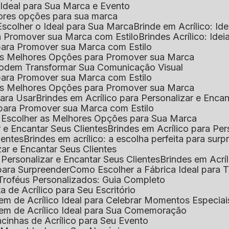
o Ideal para Sua Marca e Evento
lhores opções para sua marca
Escolher o Ideal para Sua Marca
Brinde em Acrílico: Id
ara Promover sua Marca com Estilo
Brindes Acrílico: Ide
l para Promover sua Marca com Estilo
r as Melhores Opções para Promover sua Marca
s Podem Transformar Sua Comunicação Visual
l para Promover sua Marca com Estilo
r as Melhores Opções para Promover sua Marca
 para Usar
Brindes em Acrílico para Personalizar e Enca
l para Promover sua Marca com Estilo
o Escolher as Melhores Opções para Sua Marca
r e Encantar Seus Clientes
Brindes em Acrílico para Per
ientes
Brindes em acrílico: a escolha perfeita para sur
zar e Encantar Seus Clientes
 Personalizar e Encantar Seus Clientes
Brindes em Acrí
s para Surpreender
Como Escolher a Fábrica Ideal para 
 Troféus Personalizados: Guia Completo
 de Acrílico para Seu Escritório
m de Acrílico Ideal para Celebrar Momentos Especiai
em de Acrílico Ideal para Sua Comemoração
cinhas de Acrílico para Seu Evento