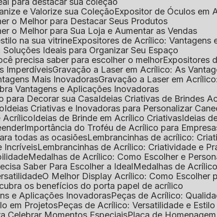
deal para destacar sua coleção
ganize e Valorize sua Coleção
Expositor de Óculos em Ac
lher o Melhor para Destacar Seus Produtos
lher o Melhor para Sua Loja e Aumentar as Vendas
stilo na sua vitrine
Expositores de Acrílico: Vantagens
e: Soluções Ideais para Organizar Seu Espaço
você precisa saber para escolher o melhor
Expositores d
as Imperdíveis
Gravação a Laser em Acrílico: As Vanta
antagens Mais Inovadoras
Gravação a Laser em Acríli
ubra Vantagens e Aplicações Inovadoras
ico para Decorar sua Casa
Ideias Criativas de Brindes Ac
co
Ideias Criativas e Inovadoras para Personalizar Cane
 Acrílico
Ideias de Brinde em Acrílico Criativas
Ideias d
reender
Importância do Troféu de Acrílico para Empresa
para todas as ocasiões
Lembrancinhas de acrílico: Cria
 Incríveis
Lembrancinhas de Acrílico: Criatividade e P
bilidade
Medalhas de Acrílico: Como Escolher e Person
recisa Saber Para Escolher a Ideal
Medalhas de Acrílico
rsatilidade
O Melhor Display Acrílico: Como Escolher
cubra os benefícios do porta papel de acrílico
ens e Aplicações Inovadoras
Peças de Acrílico: Qualid
tilo em Projetos
Peças de Acrílico: Versatilidade e Estil
ra Celebrar Momentos Especiais
Placa de Homenagem d