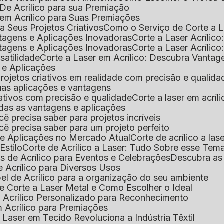
De Acrílico para sua Premiação
 em Acrílico para Suas Premiações
a Seus Projetos Criativos
Como o Serviço de Corte a L
antagens e Aplicações Inovadoras
Corte a Laser Acríli
antagens e Aplicações Inovadoras
Corte a Laser Acrílic
rsatilidade
Corte a Laser em Acrílico: Descubra Vantag
s e Aplicações
 projetos criativos em realidade com precisão e qualida
 suas aplicações e vantagens
criativos com precisão e qualidade
Corte a laser em acrí
todas as vantagens e aplicações
ocê precisa saber para projetos incríveis
você precisa saber para um projeto perfeito
ns e Aplicações no Mercado Atual
Corte de acrílico a l
Estilo
Corte de Acrílico a Laser: Tudo Sobre esse Tem
s de Acrílico para Eventos e Celebrações
Descubra a
 Acrílico para Diversos Usos
el de Acrílico para a organização do seu ambiente
e Corte a Laser Metal e Como Escolher o Ideal
e Acrílico Personalizado para Reconhecimento
m Acrílico para Premiações
 Laser em Tecido Revoluciona a Indústria Têxtil