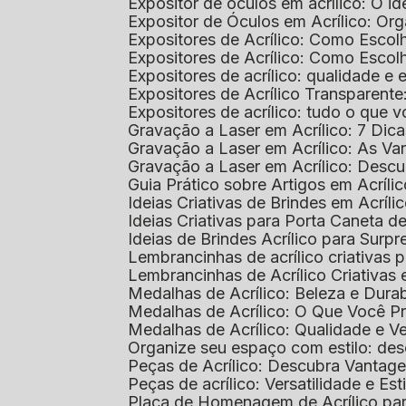
Expositor de óculos em acrílico: O i
Expositor de Óculos em Acrílico: Or
Expositores de Acrílico: Como Esco
Expositores de Acrílico: Como Esco
Expositores de acrílico: qualidade e e
Expositores de Acrílico Transparent
Expositores de acrílico: tudo o que 
Gravação a Laser em Acrílico: 7 Dic
Gravação a Laser em Acrílico: As V
Gravação a Laser em Acrílico: Desc
Guia Prático sobre Artigos em Acríl
Ideias Criativas de Brindes em Acríli
Ideias Criativas para Porta Caneta de
Ideias de Brindes Acrílico para Surp
Lembrancinhas de acrílico criativas 
Lembrancinhas de Acrílico Criativas e
Medalhas de Acrílico: Beleza e Dura
Medalhas de Acrílico: O Que Você P
Medalhas de Acrílico: Qualidade e Ve
Organize seu espaço com estilo: des
Peças de Acrílico: Descubra Vantag
Peças de acrílico: Versatilidade e Es
Placa de Homenagem de Acrílico pa