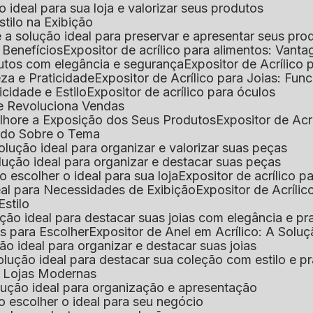
 o ideal para sua loja e valorizar seus produtos
Estilo na Exibição
 é a solução ideal para preservar e apresentar seus pro
: Benefícios
Expositor de acrílico para alimentos: Vant
rodutos com elegância e segurança
Expositor de Acrílico
eza e Praticidade
Expositor de Acrílico para Joias: Func
icidade e Estilo
Expositor de acrílico para óculos
que Revoluciona Vendas
Melhore a Exposição dos Seus Produtos
Expositor de Acr
Tudo Sobre o Tema
 solução ideal para organizar e valorizar suas peças
 solução ideal para organizar e destacar suas peças
mo escolher o ideal para sua loja
Expositor de acrílico 
deal para Necessidades de Exibição
Expositor de Acríli
Estilo
lução ideal para destacar suas joias com elegância e pr
as para Escolher
Expositor de Anel em Acrílico: A Solu
ção ideal para organizar e destacar suas joias
solução ideal para destacar sua coleção com estilo e p
ra Lojas Modernas
solução ideal para organização e apresentação
mo escolher o ideal para seu negócio