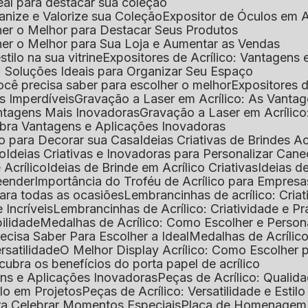
deal para destacar sua coleção
ganize e Valorize sua Coleção
Expositor de Óculos em Ac
lher o Melhor para Destacar Seus Produtos
lher o Melhor para Sua Loja e Aumentar as Vendas
stilo na sua vitrine
Expositores de Acrílico: Vantagens
e: Soluções Ideais para Organizar Seu Espaço
você precisa saber para escolher o melhor
Expositores d
as Imperdíveis
Gravação a Laser em Acrílico: As Vanta
antagens Mais Inovadoras
Gravação a Laser em Acríli
ubra Vantagens e Aplicações Inovadoras
ico para Decorar sua Casa
Ideias Criativas de Brindes Ac
co
Ideias Criativas e Inovadoras para Personalizar Cane
 Acrílico
Ideias de Brinde em Acrílico Criativas
Ideias d
reender
Importância do Troféu de Acrílico para Empresa
para todas as ocasiões
Lembrancinhas de acrílico: Cria
 Incríveis
Lembrancinhas de Acrílico: Criatividade e P
bilidade
Medalhas de Acrílico: Como Escolher e Person
recisa Saber Para Escolher a Ideal
Medalhas de Acrílico
rsatilidade
O Melhor Display Acrílico: Como Escolher
cubra os benefícios do porta papel de acrílico
ens e Aplicações Inovadoras
Peças de Acrílico: Qualid
tilo em Projetos
Peças de Acrílico: Versatilidade e Estil
ra Celebrar Momentos Especiais
Placa de Homenagem d