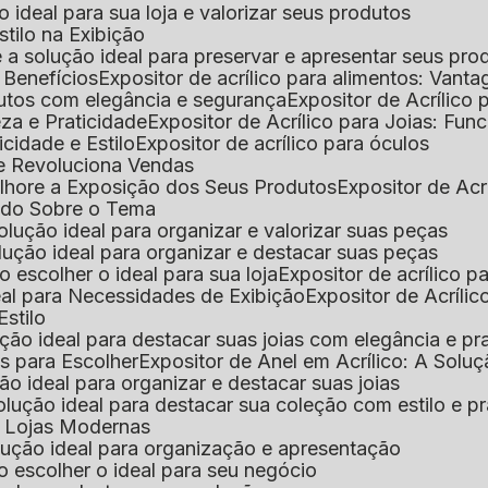
 o ideal para sua loja e valorizar seus produtos
Estilo na Exibição
 é a solução ideal para preservar e apresentar seus pro
: Benefícios
Expositor de acrílico para alimentos: Vant
rodutos com elegância e segurança
Expositor de Acrílico
eza e Praticidade
Expositor de Acrílico para Joias: Func
icidade e Estilo
Expositor de acrílico para óculos
que Revoluciona Vendas
Melhore a Exposição dos Seus Produtos
Expositor de Acr
Tudo Sobre o Tema
 solução ideal para organizar e valorizar suas peças
 solução ideal para organizar e destacar suas peças
mo escolher o ideal para sua loja
Expositor de acrílico 
deal para Necessidades de Exibição
Expositor de Acríli
Estilo
lução ideal para destacar suas joias com elegância e pr
as para Escolher
Expositor de Anel em Acrílico: A Solu
ção ideal para organizar e destacar suas joias
solução ideal para destacar sua coleção com estilo e p
ra Lojas Modernas
solução ideal para organização e apresentação
mo escolher o ideal para seu negócio