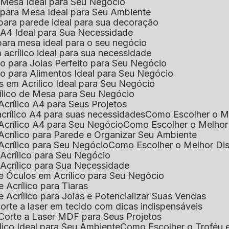
e Mesa Ideal para Seu Negócio
o para Mesa Ideal para Seu Ambiente
 para parede ideal para sua decoração
o A4 Ideal para Sua Necessidade
 para mesa ideal para o seu negócio
 acrílico ideal para sua necessidade
co para Joias Perfeito para Seu Negócio
ico para Alimentos Ideal para Seu Negócio
s em Acrílico Ideal para Seu Negócio
rílico de Mesa para Seu Negócio
Acrílico A4 para Seus Projetos
acrílico A4 para suas necessidades
Como Escolher o M
Acrílico A4 para Seu Negócio
Como Escolher o Melhor
Acrílico para Parede e Organizar Seu Ambiente
Acrílico para Seu Negócio
Como Escolher o Melhor Di
 Acrílico para Seu Negócio
 Acrílico para Sua Necessidade
de Óculos em Acrílico para Seu Negócio
 Acrílico para Tiaras
e Acrílico para Joias e Potencializar Suas Vendas
corte a laser em tecido com dicas indispensáveis
 Corte a Laser MDF para Seus Projetos
ílico Ideal para Seu Ambiente
Como Escolher o Troféu 