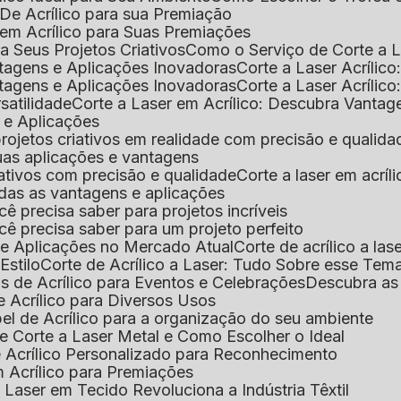
De Acrílico para sua Premiação
 em Acrílico para Suas Premiações
a Seus Projetos Criativos
Como o Serviço de Corte a L
antagens e Aplicações Inovadoras
Corte a Laser Acríli
antagens e Aplicações Inovadoras
Corte a Laser Acrílic
rsatilidade
Corte a Laser em Acrílico: Descubra Vantag
s e Aplicações
 projetos criativos em realidade com precisão e qualida
 suas aplicações e vantagens
criativos com precisão e qualidade
Corte a laser em acrí
todas as vantagens e aplicações
ocê precisa saber para projetos incríveis
você precisa saber para um projeto perfeito
ns e Aplicações no Mercado Atual
Corte de acrílico a l
Estilo
Corte de Acrílico a Laser: Tudo Sobre esse Tem
s de Acrílico para Eventos e Celebrações
Descubra a
 Acrílico para Diversos Usos
el de Acrílico para a organização do seu ambiente
e Corte a Laser Metal e Como Escolher o Ideal
e Acrílico Personalizado para Reconhecimento
m Acrílico para Premiações
 Laser em Tecido Revoluciona a Indústria Têxtil