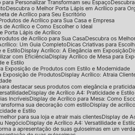
o para Personalizar Transformam seu Espaço
Descubra
ito
Descubra o Melhor Porta Lápis em Acrílico para O
eta de Acrílico para Seu Escritório
 Produtos de Acrílico para Sua Casa e Empresa
s de Acrílico e Como Escolher o Ideal
e Porta Lápis de Acrílico
Produtos de Acrílico para Sua Casa
Descubra os Melho
Acrílico: Um Guia Completo
Dicas Criativas para Escol
 e Estilo
Display Acrílico: A Elegância em Exposição
D
ilizar com Eficiência
Display Acrílico de Mesa para E
de e Estilo
 para Exposição de Produtos com Estilo e Modernidade
ara Exposição de Produtos
Display Acrílico: Atraia Clien
idade
al para destacar seus produtos com elegância e praticid
ersatilidade
Display de Acrílico A4: Praticidade e Estilo
ias Incríveis
Display de Acrílico para Mesa: Como Esc
 transforma sua decoração com estilo
Display de acríli
icidade e Estilo
melhor para sua loja e atrair mais clientes
Display de A
Seu Negócio
Display de Acrílico A4: Versatilidade e Estil
nsforma a apresentação de suas guloseimas em um verd
apresentação de suas guloseimas