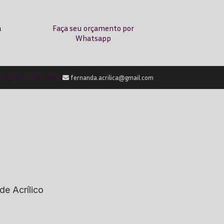
a
Faça seu orçamento por
Whatsapp
-2238
(11) 9759-0042
fernanda.acrilica@gmail.com
de Acrílico