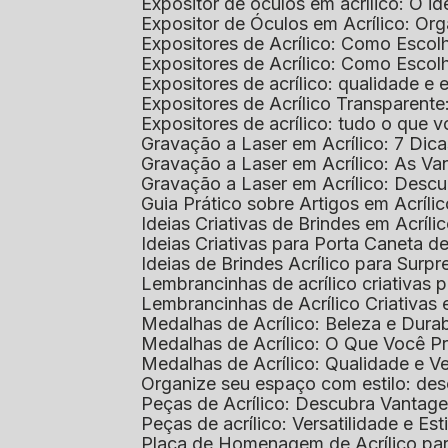
Expositor de óculos em acrílico: O i
Expositor de Óculos em Acrílico: Or
Expositores de Acrílico: Como Esco
Expositores de Acrílico: Como Esco
Expositores de acrílico: qualidade e e
Expositores de Acrílico Transparent
Expositores de acrílico: tudo o que 
Gravação a Laser em Acrílico: 7 Dic
Gravação a Laser em Acrílico: As V
Gravação a Laser em Acrílico: Desc
Guia Prático sobre Artigos em Acríl
Ideias Criativas de Brindes em Acríli
Ideias Criativas para Porta Caneta de
Ideias de Brindes Acrílico para Surp
Lembrancinhas de acrílico criativas 
Lembrancinhas de Acrílico Criativas e
Medalhas de Acrílico: Beleza e Dura
Medalhas de Acrílico: O Que Você P
Medalhas de Acrílico: Qualidade e Ve
Organize seu espaço com estilo: des
Peças de Acrílico: Descubra Vantag
Peças de acrílico: Versatilidade e Es
Placa de Homenagem de Acrílico pa