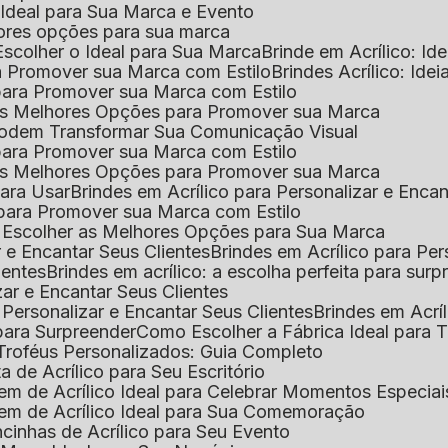
o Ideal para Sua Marca e Evento
lhores opções para sua marca
Escolher o Ideal para Sua Marca
Brinde em Acrílico: Id
ara Promover sua Marca com Estilo
Brindes Acrílico: Ide
l para Promover sua Marca com Estilo
r as Melhores Opções para Promover sua Marca
s Podem Transformar Sua Comunicação Visual
l para Promover sua Marca com Estilo
r as Melhores Opções para Promover sua Marca
 para Usar
Brindes em Acrílico para Personalizar e Enca
l para Promover sua Marca com Estilo
o Escolher as Melhores Opções para Sua Marca
r e Encantar Seus Clientes
Brindes em Acrílico para Per
ientes
Brindes em acrílico: a escolha perfeita para sur
zar e Encantar Seus Clientes
 Personalizar e Encantar Seus Clientes
Brindes em Acrí
s para Surpreender
Como Escolher a Fábrica Ideal para 
 Troféus Personalizados: Guia Completo
 de Acrílico para Seu Escritório
m de Acrílico Ideal para Celebrar Momentos Especiai
em de Acrílico Ideal para Sua Comemoração
cinhas de Acrílico para Seu Evento