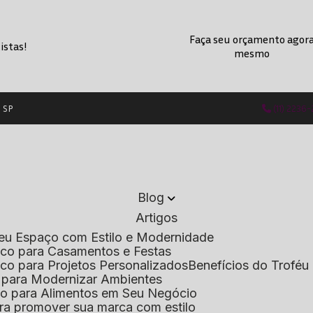
Faça seu orçamento agor
istas!
mesmo
- SP
(11) 2236
Blog
Artigos
 Seu Espaço com Estilo e Modernidade
lico para Casamentos e Festas
lico para Projetos Personalizados
Benefícios do Troféu 
do para Modernizar Ambientes
lico para Alimentos em Seu Negócio
 para promover sua marca com estilo