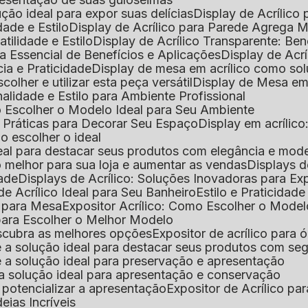
lução ideal para expor suas delícias
Display de Acrílico
dade e Estilo
Display de Acrílico para Parede Agrega
atilidade e Estilo
Display de Acrílico Transparente: Be
uia Essencial de Benefícios e Aplicações
Display de Acrí
cia e Praticidade
Display de mesa em acrílico como sol
colher e utilizar esta peça versátil
Display de Mesa em
nalidade e Estilo para Ambiente Profissional
o Escolher o Modelo Ideal para Seu Ambiente
as Práticas para Decorar Seu Espaço
Display em acríli
mo escolher o ideal
 ideal para destacar seus produtos com elegância e mod
 o melhor para sua loja e aumentar as vendas
Displays 
dade
Displays de Acrílico: Soluções Inovadoras para E
de Acrílico Ideal para Seu Banheiro
Estilo e Praticidad
o para Mesa
Expositor Acrílico: Como Escolher o Mode
s para Escolher o Melhor Modelo
descubra as melhores opções
Expositor de acrílico para 
s é a solução ideal para destacar seus produtos com seg
s é a solução ideal para preservação e apresentação
s: a solução ideal para apresentação e conservação
o potencializar a apresentação
Expositor de Acrílico pa
deias Incríveis