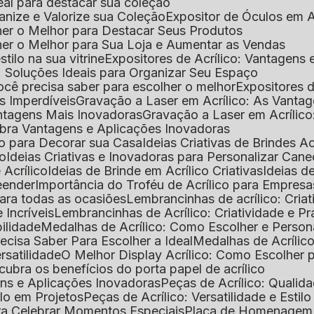
deal para destacar sua coleção
ganize e Valorize sua Coleção
Expositor de Óculos em Ac
lher o Melhor para Destacar Seus Produtos
lher o Melhor para Sua Loja e Aumentar as Vendas
stilo na sua vitrine
Expositores de Acrílico: Vantagens
e: Soluções Ideais para Organizar Seu Espaço
você precisa saber para escolher o melhor
Expositores d
as Imperdíveis
Gravação a Laser em Acrílico: As Vanta
antagens Mais Inovadoras
Gravação a Laser em Acríli
ubra Vantagens e Aplicações Inovadoras
ico para Decorar sua Casa
Ideias Criativas de Brindes Ac
co
Ideias Criativas e Inovadoras para Personalizar Cane
 Acrílico
Ideias de Brinde em Acrílico Criativas
Ideias d
reender
Importância do Troféu de Acrílico para Empresa
para todas as ocasiões
Lembrancinhas de acrílico: Cria
 Incríveis
Lembrancinhas de Acrílico: Criatividade e P
bilidade
Medalhas de Acrílico: Como Escolher e Person
recisa Saber Para Escolher a Ideal
Medalhas de Acrílico
rsatilidade
O Melhor Display Acrílico: Como Escolher
cubra os benefícios do porta papel de acrílico
ens e Aplicações Inovadoras
Peças de Acrílico: Qualid
tilo em Projetos
Peças de Acrílico: Versatilidade e Estil
ra Celebrar Momentos Especiais
Placa de Homenagem d