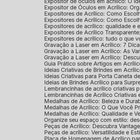
Expositor de óculos em acrílico: O i
Expositor de Óculos em Acrílico: Or
Expositores de Acrílico: Como Esco
Expositores de Acrílico: Como Esco
Expositores de acrílico: qualidade e e
Expositores de Acrílico Transparent
Expositores de acrílico: tudo o que 
Gravação a Laser em Acrílico: 7 Dic
Gravação a Laser em Acrílico: As V
Gravação a Laser em Acrílico: Desc
Guia Prático sobre Artigos em Acríl
Ideias Criativas de Brindes em Acríli
Ideias Criativas para Porta Caneta de
Ideias de Brindes Acrílico para Surp
Lembrancinhas de acrílico criativas 
Lembrancinhas de Acrílico Criativas e
Medalhas de Acrílico: Beleza e Dura
Medalhas de Acrílico: O Que Você P
Medalhas de Acrílico: Qualidade e Ve
Organize seu espaço com estilo: des
Peças de Acrílico: Descubra Vantag
Peças de acrílico: Versatilidade e Es
Placa de Homenagem de Acrílico pa