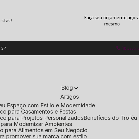
Faça seu orçamento agor
istas!
mesmo
- SP
(11) 2236
Blog
Artigos
 Seu Espaço com Estilo e Modernidade
lico para Casamentos e Festas
lico para Projetos Personalizados
Benefícios do Troféu 
do para Modernizar Ambientes
lico para Alimentos em Seu Negócio
 para promover sua marca com estilo