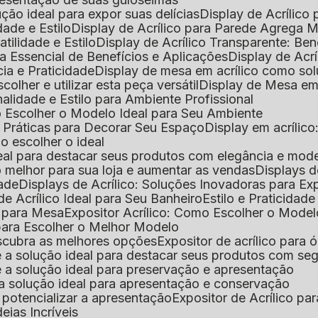
lução ideal para expor suas delícias
Display de Acrílico
dade e Estilo
Display de Acrílico para Parede Agrega
atilidade e Estilo
Display de Acrílico Transparente: Be
uia Essencial de Benefícios e Aplicações
Display de Acrí
cia e Praticidade
Display de mesa em acrílico como sol
colher e utilizar esta peça versátil
Display de Mesa em
nalidade e Estilo para Ambiente Profissional
o Escolher o Modelo Ideal para Seu Ambiente
as Práticas para Decorar Seu Espaço
Display em acríli
mo escolher o ideal
 ideal para destacar seus produtos com elegância e mod
 o melhor para sua loja e aumentar as vendas
Displays 
dade
Displays de Acrílico: Soluções Inovadoras para E
de Acrílico Ideal para Seu Banheiro
Estilo e Praticidad
o para Mesa
Expositor Acrílico: Como Escolher o Mode
s para Escolher o Melhor Modelo
descubra as melhores opções
Expositor de acrílico para 
s é a solução ideal para destacar seus produtos com seg
s é a solução ideal para preservação e apresentação
s: a solução ideal para apresentação e conservação
o potencializar a apresentação
Expositor de Acrílico pa
deias Incríveis