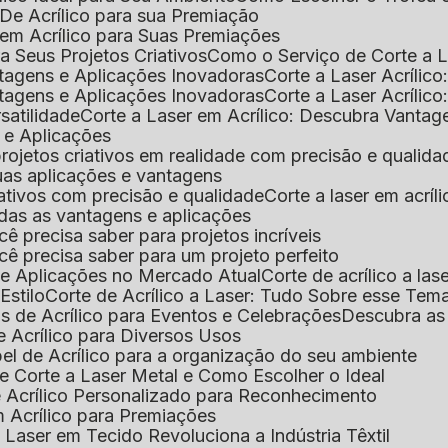
De Acrílico para sua Premiação
 em Acrílico para Suas Premiações
a Seus Projetos Criativos
Como o Serviço de Corte a L
antagens e Aplicações Inovadoras
Corte a Laser Acríli
antagens e Aplicações Inovadoras
Corte a Laser Acrílic
rsatilidade
Corte a Laser em Acrílico: Descubra Vantag
s e Aplicações
 projetos criativos em realidade com precisão e qualida
 suas aplicações e vantagens
criativos com precisão e qualidade
Corte a laser em acrí
todas as vantagens e aplicações
ocê precisa saber para projetos incríveis
você precisa saber para um projeto perfeito
ns e Aplicações no Mercado Atual
Corte de acrílico a l
Estilo
Corte de Acrílico a Laser: Tudo Sobre esse Tem
s de Acrílico para Eventos e Celebrações
Descubra a
 Acrílico para Diversos Usos
el de Acrílico para a organização do seu ambiente
e Corte a Laser Metal e Como Escolher o Ideal
e Acrílico Personalizado para Reconhecimento
m Acrílico para Premiações
 Laser em Tecido Revoluciona a Indústria Têxtil