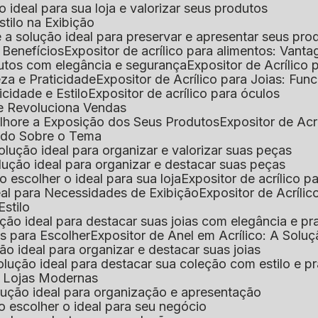
 o ideal para sua loja e valorizar seus produtos
Estilo na Exibição
 é a solução ideal para preservar e apresentar seus pro
: Benefícios
Expositor de acrílico para alimentos: Vant
rodutos com elegância e segurança
Expositor de Acrílico
eza e Praticidade
Expositor de Acrílico para Joias: Func
icidade e Estilo
Expositor de acrílico para óculos
que Revoluciona Vendas
Melhore a Exposição dos Seus Produtos
Expositor de Acr
Tudo Sobre o Tema
 solução ideal para organizar e valorizar suas peças
 solução ideal para organizar e destacar suas peças
mo escolher o ideal para sua loja
Expositor de acrílico 
deal para Necessidades de Exibição
Expositor de Acríli
Estilo
lução ideal para destacar suas joias com elegância e pr
as para Escolher
Expositor de Anel em Acrílico: A Solu
ção ideal para organizar e destacar suas joias
solução ideal para destacar sua coleção com estilo e p
ra Lojas Modernas
solução ideal para organização e apresentação
mo escolher o ideal para seu negócio