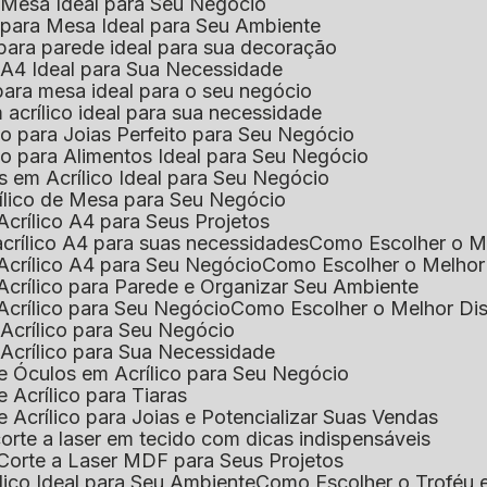
e Mesa Ideal para Seu Negócio
o para Mesa Ideal para Seu Ambiente
 para parede ideal para sua decoração
o A4 Ideal para Sua Necessidade
 para mesa ideal para o seu negócio
 acrílico ideal para sua necessidade
co para Joias Perfeito para Seu Negócio
ico para Alimentos Ideal para Seu Negócio
s em Acrílico Ideal para Seu Negócio
rílico de Mesa para Seu Negócio
Acrílico A4 para Seus Projetos
acrílico A4 para suas necessidades
Como Escolher o M
Acrílico A4 para Seu Negócio
Como Escolher o Melhor
Acrílico para Parede e Organizar Seu Ambiente
Acrílico para Seu Negócio
Como Escolher o Melhor Di
 Acrílico para Seu Negócio
 Acrílico para Sua Necessidade
de Óculos em Acrílico para Seu Negócio
 Acrílico para Tiaras
e Acrílico para Joias e Potencializar Suas Vendas
corte a laser em tecido com dicas indispensáveis
 Corte a Laser MDF para Seus Projetos
ílico Ideal para Seu Ambiente
Como Escolher o Troféu 