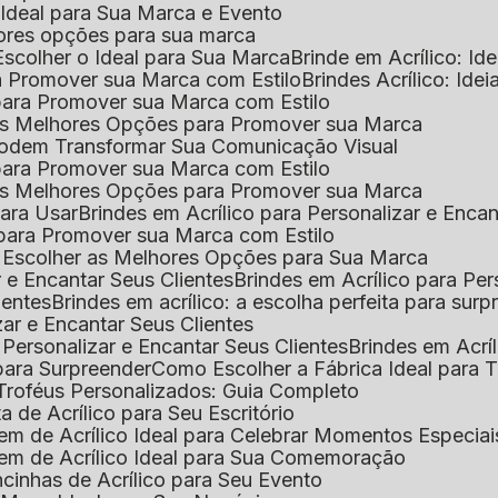
o Ideal para Sua Marca e Evento
lhores opções para sua marca
Escolher o Ideal para Sua Marca
Brinde em Acrílico: Id
ara Promover sua Marca com Estilo
Brindes Acrílico: Ide
l para Promover sua Marca com Estilo
r as Melhores Opções para Promover sua Marca
s Podem Transformar Sua Comunicação Visual
l para Promover sua Marca com Estilo
r as Melhores Opções para Promover sua Marca
 para Usar
Brindes em Acrílico para Personalizar e Enca
l para Promover sua Marca com Estilo
o Escolher as Melhores Opções para Sua Marca
r e Encantar Seus Clientes
Brindes em Acrílico para Per
ientes
Brindes em acrílico: a escolha perfeita para sur
zar e Encantar Seus Clientes
 Personalizar e Encantar Seus Clientes
Brindes em Acrí
s para Surpreender
Como Escolher a Fábrica Ideal para 
 Troféus Personalizados: Guia Completo
 de Acrílico para Seu Escritório
m de Acrílico Ideal para Celebrar Momentos Especiai
em de Acrílico Ideal para Sua Comemoração
cinhas de Acrílico para Seu Evento