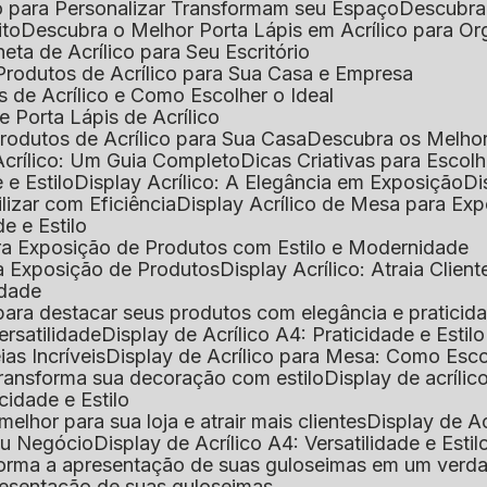
o para Personalizar Transformam seu Espaço
Descubra
ito
Descubra o Melhor Porta Lápis em Acrílico para O
eta de Acrílico para Seu Escritório
 Produtos de Acrílico para Sua Casa e Empresa
s de Acrílico e Como Escolher o Ideal
e Porta Lápis de Acrílico
Produtos de Acrílico para Sua Casa
Descubra os Melho
Acrílico: Um Guia Completo
Dicas Criativas para Escol
 e Estilo
Display Acrílico: A Elegância em Exposição
D
ilizar com Eficiência
Display Acrílico de Mesa para E
de e Estilo
 para Exposição de Produtos com Estilo e Modernidade
ara Exposição de Produtos
Display Acrílico: Atraia Clien
idade
al para destacar seus produtos com elegância e praticid
ersatilidade
Display de Acrílico A4: Praticidade e Estilo
ias Incríveis
Display de Acrílico para Mesa: Como Esc
 transforma sua decoração com estilo
Display de acríli
icidade e Estilo
melhor para sua loja e atrair mais clientes
Display de A
Seu Negócio
Display de Acrílico A4: Versatilidade e Estil
nsforma a apresentação de suas guloseimas em um verd
apresentação de suas guloseimas