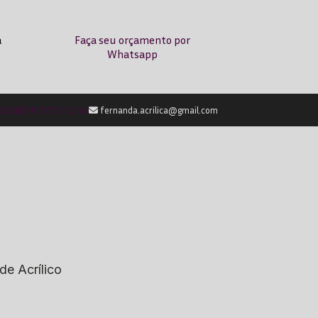
a
Faça seu orçamento por
Whatsapp
-2238
(11) 9759-0042
fernanda.acrilica@gmail.com
de Acrílico