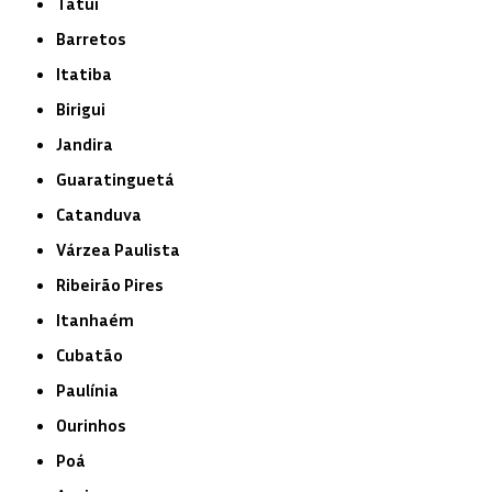
Tatuí
Barretos
Itatiba
Birigui
Jandira
Guaratinguetá
Catanduva
Várzea Paulista
Ribeirão Pires
Itanhaém
Cubatão
Paulínia
Ourinhos
Poá