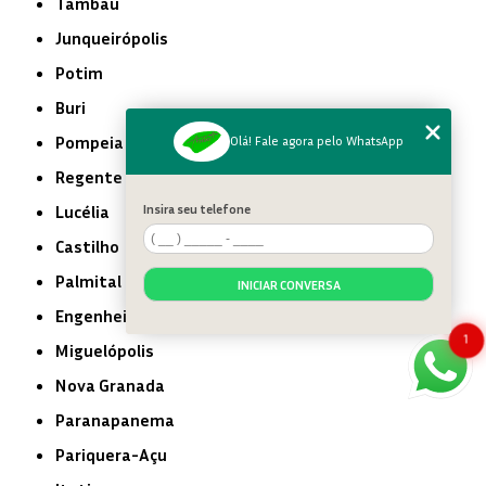
Tambaú
Junqueirópolis
Potim
Buri
Pompeia
Olá! Fale agora pelo WhatsApp
Regente Feijó
Insira seu telefone
Lucélia
Castilho
Palmital
INICIAR CONVERSA
Engenheiro Coelho
1
Miguelópolis
Nova Granada
Paranapanema
Pariquera-Açu