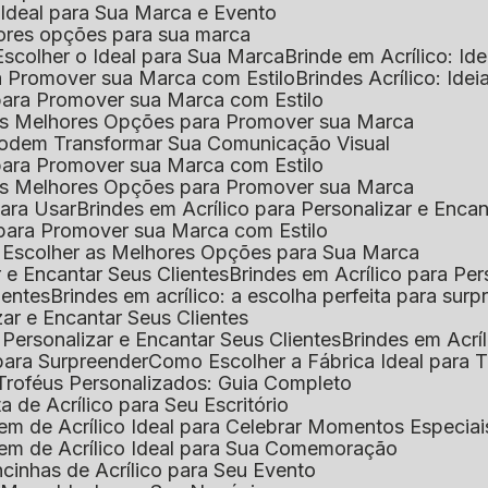
o Ideal para Sua Marca e Evento
lhores opções para sua marca
Escolher o Ideal para Sua Marca
Brinde em Acrílico: Id
ara Promover sua Marca com Estilo
Brindes Acrílico: Ide
l para Promover sua Marca com Estilo
r as Melhores Opções para Promover sua Marca
s Podem Transformar Sua Comunicação Visual
l para Promover sua Marca com Estilo
r as Melhores Opções para Promover sua Marca
 para Usar
Brindes em Acrílico para Personalizar e Enca
l para Promover sua Marca com Estilo
o Escolher as Melhores Opções para Sua Marca
r e Encantar Seus Clientes
Brindes em Acrílico para Per
ientes
Brindes em acrílico: a escolha perfeita para sur
zar e Encantar Seus Clientes
 Personalizar e Encantar Seus Clientes
Brindes em Acrí
s para Surpreender
Como Escolher a Fábrica Ideal para 
 Troféus Personalizados: Guia Completo
 de Acrílico para Seu Escritório
m de Acrílico Ideal para Celebrar Momentos Especiai
em de Acrílico Ideal para Sua Comemoração
cinhas de Acrílico para Seu Evento