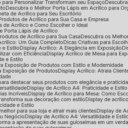
o para Personalizar Transformam seu Espaço
Descubra
ito
Descubra o Melhor Porta Lápis em Acrílico para O
eta de Acrílico para Seu Escritório
 Produtos de Acrílico para Sua Casa e Empresa
s de Acrílico e Como Escolher o Ideal
e Porta Lápis de Acrílico
Produtos de Acrílico para Sua Casa
Descubra os Melho
Acrílico: Um Guia Completo
Dicas Criativas para Escol
 e Estilo
Display Acrílico: A Elegância em Exposição
D
ilizar com Eficiência
Display Acrílico de Mesa para E
de e Estilo
 para Exposição de Produtos com Estilo e Modernidade
ara Exposição de Produtos
Display Acrílico: Atraia Clien
idade
al para destacar seus produtos com elegância e praticid
ersatilidade
Display de Acrílico A4: Praticidade e Estilo
ias Incríveis
Display de Acrílico para Mesa: Como Esc
 transforma sua decoração com estilo
Display de acríli
icidade e Estilo
melhor para sua loja e atrair mais clientes
Display de A
Seu Negócio
Display de Acrílico A4: Versatilidade e Estil
nsforma a apresentação de suas guloseimas em um verd
apresentação de suas guloseimas