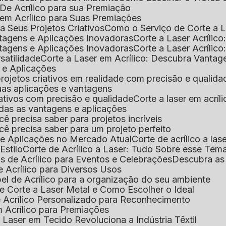
De Acrílico para sua Premiação
 em Acrílico para Suas Premiações
a Seus Projetos Criativos
Como o Serviço de Corte a L
antagens e Aplicações Inovadoras
Corte a Laser Acríli
antagens e Aplicações Inovadoras
Corte a Laser Acrílic
rsatilidade
Corte a Laser em Acrílico: Descubra Vantag
s e Aplicações
 projetos criativos em realidade com precisão e qualida
 suas aplicações e vantagens
criativos com precisão e qualidade
Corte a laser em acrí
todas as vantagens e aplicações
ocê precisa saber para projetos incríveis
você precisa saber para um projeto perfeito
ns e Aplicações no Mercado Atual
Corte de acrílico a l
Estilo
Corte de Acrílico a Laser: Tudo Sobre esse Tem
s de Acrílico para Eventos e Celebrações
Descubra a
 Acrílico para Diversos Usos
el de Acrílico para a organização do seu ambiente
e Corte a Laser Metal e Como Escolher o Ideal
e Acrílico Personalizado para Reconhecimento
m Acrílico para Premiações
 Laser em Tecido Revoluciona a Indústria Têxtil