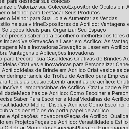
deal para destacar sua coleção
ganize e Valorize sua Coleção
Expositor de Óculos em Ac
lher o Melhor para Destacar Seus Produtos
lher o Melhor para Sua Loja e Aumentar as Vendas
stilo na sua vitrine
Expositores de Acrílico: Vantagens
e: Soluções Ideais para Organizar Seu Espaço
você precisa saber para escolher o melhor
Expositores d
as Imperdíveis
Gravação a Laser em Acrílico: As Vanta
antagens Mais Inovadoras
Gravação a Laser em Acríli
ubra Vantagens e Aplicações Inovadoras
ico para Decorar sua Casa
Ideias Criativas de Brindes Ac
co
Ideias Criativas e Inovadoras para Personalizar Cane
 Acrílico
Ideias de Brinde em Acrílico Criativas
Ideias d
reender
Importância do Troféu de Acrílico para Empresa
para todas as ocasiões
Lembrancinhas de acrílico: Cria
 Incríveis
Lembrancinhas de Acrílico: Criatividade e P
bilidade
Medalhas de Acrílico: Como Escolher e Person
recisa Saber Para Escolher a Ideal
Medalhas de Acrílico
rsatilidade
O Melhor Display Acrílico: Como Escolher
cubra os benefícios do porta papel de acrílico
ens e Aplicações Inovadoras
Peças de Acrílico: Qualid
tilo em Projetos
Peças de Acrílico: Versatilidade e Estil
ra Celebrar Momentos Especiais
Placa de Homenagem d