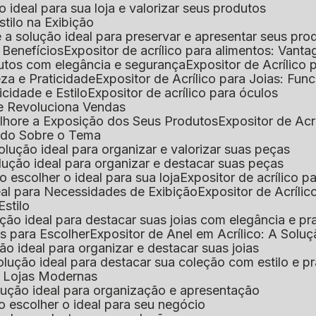
 o ideal para sua loja e valorizar seus produtos
Estilo na Exibição
 é a solução ideal para preservar e apresentar seus pro
: Benefícios
Expositor de acrílico para alimentos: Vant
rodutos com elegância e segurança
Expositor de Acrílico
eza e Praticidade
Expositor de Acrílico para Joias: Func
icidade e Estilo
Expositor de acrílico para óculos
que Revoluciona Vendas
Melhore a Exposição dos Seus Produtos
Expositor de Acr
Tudo Sobre o Tema
 solução ideal para organizar e valorizar suas peças
 solução ideal para organizar e destacar suas peças
mo escolher o ideal para sua loja
Expositor de acrílico 
deal para Necessidades de Exibição
Expositor de Acríli
Estilo
lução ideal para destacar suas joias com elegância e pr
as para Escolher
Expositor de Anel em Acrílico: A Solu
ção ideal para organizar e destacar suas joias
solução ideal para destacar sua coleção com estilo e p
ra Lojas Modernas
solução ideal para organização e apresentação
mo escolher o ideal para seu negócio