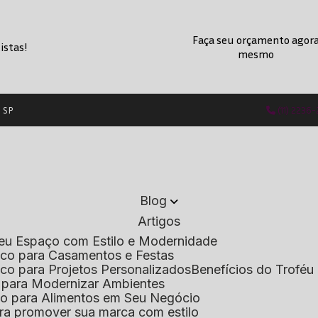
Faça seu orçamento agor
istas!
mesmo
- SP
(11) 2236
Blog
Artigos
 Seu Espaço com Estilo e Modernidade
lico para Casamentos e Festas
lico para Projetos Personalizados
Benefícios do Troféu 
do para Modernizar Ambientes
lico para Alimentos em Seu Negócio
 para promover sua marca com estilo