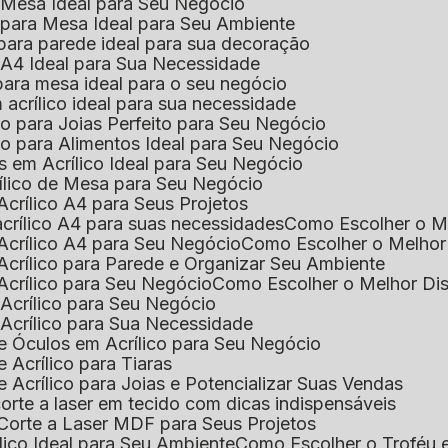
e Mesa Ideal para Seu Negócio
o para Mesa Ideal para Seu Ambiente
 para parede ideal para sua decoração
o A4 Ideal para Sua Necessidade
 para mesa ideal para o seu negócio
 acrílico ideal para sua necessidade
co para Joias Perfeito para Seu Negócio
ico para Alimentos Ideal para Seu Negócio
s em Acrílico Ideal para Seu Negócio
rílico de Mesa para Seu Negócio
Acrílico A4 para Seus Projetos
acrílico A4 para suas necessidades
Como Escolher o M
Acrílico A4 para Seu Negócio
Como Escolher o Melhor
Acrílico para Parede e Organizar Seu Ambiente
Acrílico para Seu Negócio
Como Escolher o Melhor Di
 Acrílico para Seu Negócio
 Acrílico para Sua Necessidade
de Óculos em Acrílico para Seu Negócio
 Acrílico para Tiaras
e Acrílico para Joias e Potencializar Suas Vendas
corte a laser em tecido com dicas indispensáveis
 Corte a Laser MDF para Seus Projetos
ílico Ideal para Seu Ambiente
Como Escolher o Troféu 