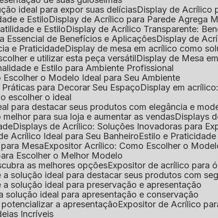
lução ideal para expor suas delícias
Display de Acrílico
dade e Estilo
Display de Acrílico para Parede Agrega
atilidade e Estilo
Display de Acrílico Transparente: Be
uia Essencial de Benefícios e Aplicações
Display de Acrí
cia e Praticidade
Display de mesa em acrílico como sol
colher e utilizar esta peça versátil
Display de Mesa em
nalidade e Estilo para Ambiente Profissional
o Escolher o Modelo Ideal para Seu Ambiente
as Práticas para Decorar Seu Espaço
Display em acríli
mo escolher o ideal
 ideal para destacar seus produtos com elegância e mod
 o melhor para sua loja e aumentar as vendas
Displays 
dade
Displays de Acrílico: Soluções Inovadoras para E
de Acrílico Ideal para Seu Banheiro
Estilo e Praticidad
o para Mesa
Expositor Acrílico: Como Escolher o Mode
s para Escolher o Melhor Modelo
descubra as melhores opções
Expositor de acrílico para 
s é a solução ideal para destacar seus produtos com seg
s é a solução ideal para preservação e apresentação
s: a solução ideal para apresentação e conservação
o potencializar a apresentação
Expositor de Acrílico pa
deias Incríveis