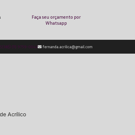
a
Faça seu orçamento por
Whatsapp
-2238
(11) 9759-0042
fernanda.acrilica@gmail.com
de Acrílico