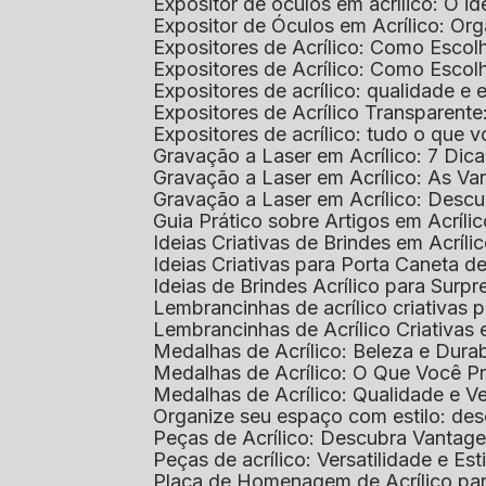
Expositor de óculos em acrílico: O i
Expositor de Óculos em Acrílico: Or
Expositores de Acrílico: Como Esco
Expositores de Acrílico: Como Esco
Expositores de acrílico: qualidade e e
Expositores de Acrílico Transparent
Expositores de acrílico: tudo o que 
Gravação a Laser em Acrílico: 7 Dic
Gravação a Laser em Acrílico: As V
Gravação a Laser em Acrílico: Desc
Guia Prático sobre Artigos em Acríl
Ideias Criativas de Brindes em Acríli
Ideias Criativas para Porta Caneta de
Ideias de Brindes Acrílico para Surp
Lembrancinhas de acrílico criativas 
Lembrancinhas de Acrílico Criativas e
Medalhas de Acrílico: Beleza e Dura
Medalhas de Acrílico: O Que Você P
Medalhas de Acrílico: Qualidade e Ve
Organize seu espaço com estilo: des
Peças de Acrílico: Descubra Vantag
Peças de acrílico: Versatilidade e Es
Placa de Homenagem de Acrílico pa