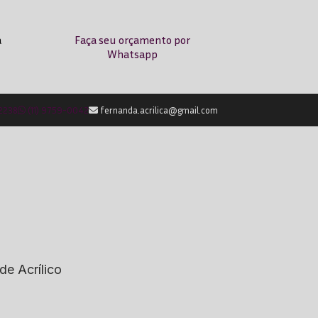
a
Faça seu orçamento por
Whatsapp
-2238
(11) 9759-0042
fernanda.acrilica@gmail.com
de Acrílico