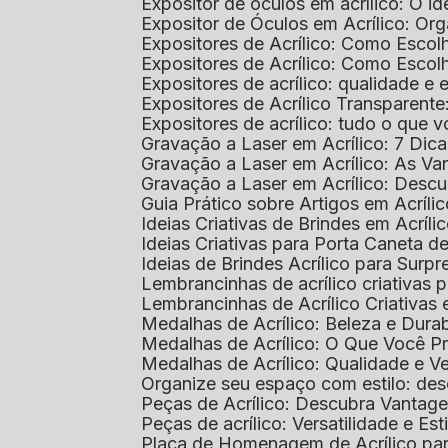
Expositor de óculos em acrílico: O i
Expositor de Óculos em Acrílico: Or
Expositores de Acrílico: Como Esco
Expositores de Acrílico: Como Esco
Expositores de acrílico: qualidade e e
Expositores de Acrílico Transparent
Expositores de acrílico: tudo o que 
Gravação a Laser em Acrílico: 7 Dic
Gravação a Laser em Acrílico: As V
Gravação a Laser em Acrílico: Desc
Guia Prático sobre Artigos em Acríl
Ideias Criativas de Brindes em Acríli
Ideias Criativas para Porta Caneta de
Ideias de Brindes Acrílico para Surp
Lembrancinhas de acrílico criativas 
Lembrancinhas de Acrílico Criativas e
Medalhas de Acrílico: Beleza e Dura
Medalhas de Acrílico: O Que Você P
Medalhas de Acrílico: Qualidade e Ve
Organize seu espaço com estilo: des
Peças de Acrílico: Descubra Vantag
Peças de acrílico: Versatilidade e Es
Placa de Homenagem de Acrílico pa