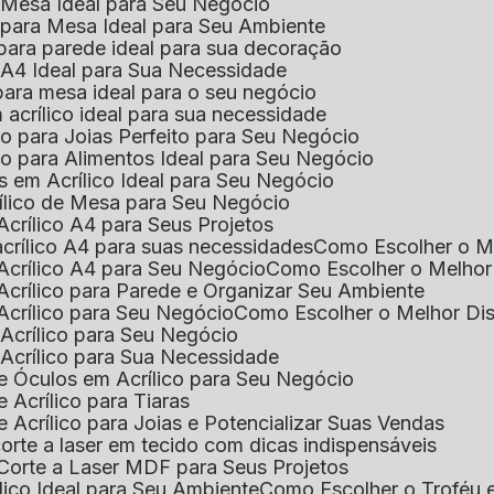
e Mesa Ideal para Seu Negócio
o para Mesa Ideal para Seu Ambiente
 para parede ideal para sua decoração
o A4 Ideal para Sua Necessidade
 para mesa ideal para o seu negócio
 acrílico ideal para sua necessidade
co para Joias Perfeito para Seu Negócio
ico para Alimentos Ideal para Seu Negócio
s em Acrílico Ideal para Seu Negócio
rílico de Mesa para Seu Negócio
Acrílico A4 para Seus Projetos
acrílico A4 para suas necessidades
Como Escolher o M
Acrílico A4 para Seu Negócio
Como Escolher o Melhor
Acrílico para Parede e Organizar Seu Ambiente
Acrílico para Seu Negócio
Como Escolher o Melhor Di
 Acrílico para Seu Negócio
 Acrílico para Sua Necessidade
de Óculos em Acrílico para Seu Negócio
 Acrílico para Tiaras
e Acrílico para Joias e Potencializar Suas Vendas
corte a laser em tecido com dicas indispensáveis
 Corte a Laser MDF para Seus Projetos
ílico Ideal para Seu Ambiente
Como Escolher o Troféu 