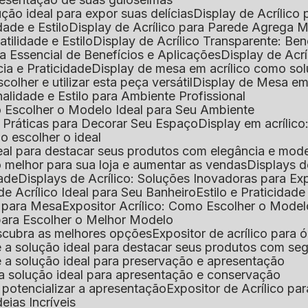
lução ideal para expor suas delícias
Display de Acrílico
dade e Estilo
Display de Acrílico para Parede Agrega
atilidade e Estilo
Display de Acrílico Transparente: Be
uia Essencial de Benefícios e Aplicações
Display de Acrí
cia e Praticidade
Display de mesa em acrílico como sol
colher e utilizar esta peça versátil
Display de Mesa em
nalidade e Estilo para Ambiente Profissional
o Escolher o Modelo Ideal para Seu Ambiente
as Práticas para Decorar Seu Espaço
Display em acríli
mo escolher o ideal
 ideal para destacar seus produtos com elegância e mod
 o melhor para sua loja e aumentar as vendas
Displays 
dade
Displays de Acrílico: Soluções Inovadoras para E
de Acrílico Ideal para Seu Banheiro
Estilo e Praticidad
o para Mesa
Expositor Acrílico: Como Escolher o Mode
s para Escolher o Melhor Modelo
descubra as melhores opções
Expositor de acrílico para 
s é a solução ideal para destacar seus produtos com seg
s é a solução ideal para preservação e apresentação
s: a solução ideal para apresentação e conservação
o potencializar a apresentação
Expositor de Acrílico pa
deias Incríveis