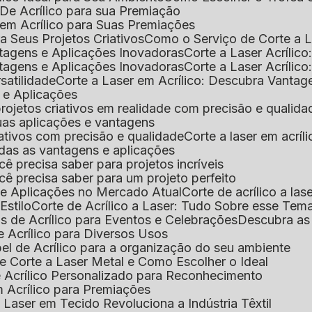
De Acrílico para sua Premiação
 em Acrílico para Suas Premiações
a Seus Projetos Criativos
Como o Serviço de Corte a L
antagens e Aplicações Inovadoras
Corte a Laser Acríli
antagens e Aplicações Inovadoras
Corte a Laser Acrílic
rsatilidade
Corte a Laser em Acrílico: Descubra Vantag
s e Aplicações
 projetos criativos em realidade com precisão e qualida
 suas aplicações e vantagens
criativos com precisão e qualidade
Corte a laser em acrí
todas as vantagens e aplicações
ocê precisa saber para projetos incríveis
você precisa saber para um projeto perfeito
ns e Aplicações no Mercado Atual
Corte de acrílico a l
Estilo
Corte de Acrílico a Laser: Tudo Sobre esse Tem
s de Acrílico para Eventos e Celebrações
Descubra a
 Acrílico para Diversos Usos
el de Acrílico para a organização do seu ambiente
e Corte a Laser Metal e Como Escolher o Ideal
e Acrílico Personalizado para Reconhecimento
m Acrílico para Premiações
 Laser em Tecido Revoluciona a Indústria Têxtil