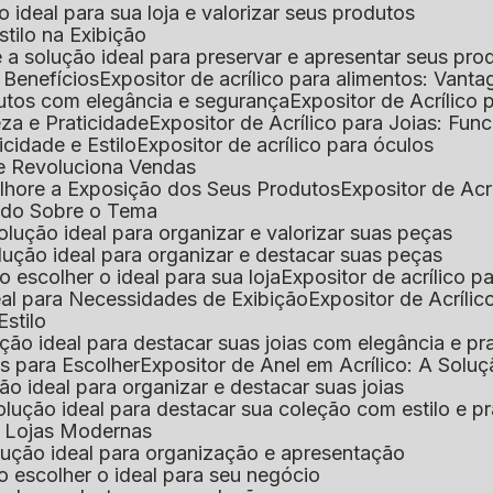
 o ideal para sua loja e valorizar seus produtos
Estilo na Exibição
 é a solução ideal para preservar e apresentar seus pro
: Benefícios
Expositor de acrílico para alimentos: Vant
rodutos com elegância e segurança
Expositor de Acrílico
eza e Praticidade
Expositor de Acrílico para Joias: Func
icidade e Estilo
Expositor de acrílico para óculos
que Revoluciona Vendas
Melhore a Exposição dos Seus Produtos
Expositor de Acr
Tudo Sobre o Tema
 solução ideal para organizar e valorizar suas peças
 solução ideal para organizar e destacar suas peças
mo escolher o ideal para sua loja
Expositor de acrílico 
deal para Necessidades de Exibição
Expositor de Acríli
Estilo
lução ideal para destacar suas joias com elegância e pr
as para Escolher
Expositor de Anel em Acrílico: A Solu
ção ideal para organizar e destacar suas joias
solução ideal para destacar sua coleção com estilo e p
ra Lojas Modernas
solução ideal para organização e apresentação
mo escolher o ideal para seu negócio