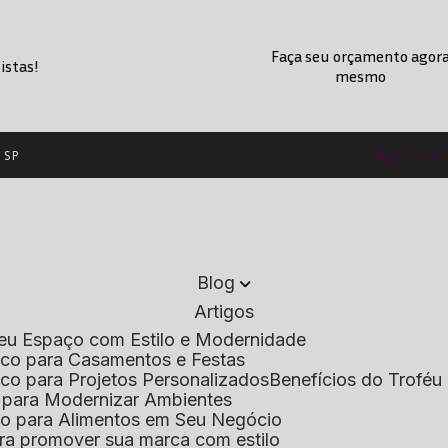
Faça seu orçamento agor
istas!
mesmo
- SP
(11) 2236
Blog
Artigos
 Seu Espaço com Estilo e Modernidade
lico para Casamentos e Festas
lico para Projetos Personalizados
Benefícios do Troféu 
do para Modernizar Ambientes
lico para Alimentos em Seu Negócio
 para promover sua marca com estilo