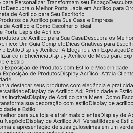
o para Personalizar Transformam seu Espaço
Descubra
ito
Descubra o Melhor Porta Lápis em Acrílico para O
eta de Acrílico para Seu Escritório
 Produtos de Acrílico para Sua Casa e Empresa
s de Acrílico e Como Escolher o Ideal
e Porta Lápis de Acrílico
Produtos de Acrílico para Sua Casa
Descubra os Melho
Acrílico: Um Guia Completo
Dicas Criativas para Escol
 e Estilo
Display Acrílico: A Elegância em Exposição
D
ilizar com Eficiência
Display Acrílico de Mesa para E
de e Estilo
 para Exposição de Produtos com Estilo e Modernidade
ara Exposição de Produtos
Display Acrílico: Atraia Clien
idade
al para destacar seus produtos com elegância e praticid
ersatilidade
Display de Acrílico A4: Praticidade e Estilo
ias Incríveis
Display de Acrílico para Mesa: Como Esc
 transforma sua decoração com estilo
Display de acríli
icidade e Estilo
melhor para sua loja e atrair mais clientes
Display de A
Seu Negócio
Display de Acrílico A4: Versatilidade e Estil
nsforma a apresentação de suas guloseimas em um verd
apresentação de suas guloseimas