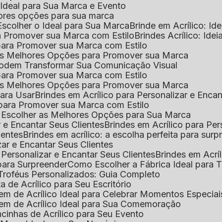
o Ideal para Sua Marca e Evento
lhores opções para sua marca
Escolher o Ideal para Sua Marca
Brinde em Acrílico: Id
ara Promover sua Marca com Estilo
Brindes Acrílico: Ide
l para Promover sua Marca com Estilo
r as Melhores Opções para Promover sua Marca
s Podem Transformar Sua Comunicação Visual
l para Promover sua Marca com Estilo
r as Melhores Opções para Promover sua Marca
 para Usar
Brindes em Acrílico para Personalizar e Enca
l para Promover sua Marca com Estilo
o Escolher as Melhores Opções para Sua Marca
r e Encantar Seus Clientes
Brindes em Acrílico para Per
ientes
Brindes em acrílico: a escolha perfeita para sur
zar e Encantar Seus Clientes
 Personalizar e Encantar Seus Clientes
Brindes em Acrí
s para Surpreender
Como Escolher a Fábrica Ideal para 
 Troféus Personalizados: Guia Completo
 de Acrílico para Seu Escritório
m de Acrílico Ideal para Celebrar Momentos Especiai
em de Acrílico Ideal para Sua Comemoração
cinhas de Acrílico para Seu Evento