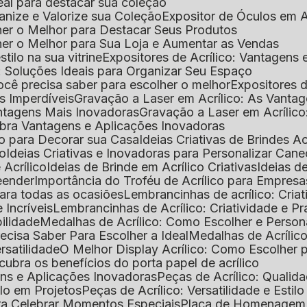
deal para destacar sua coleção
ganize e Valorize sua Coleção
Expositor de Óculos em Ac
lher o Melhor para Destacar Seus Produtos
lher o Melhor para Sua Loja e Aumentar as Vendas
stilo na sua vitrine
Expositores de Acrílico: Vantagens
e: Soluções Ideais para Organizar Seu Espaço
você precisa saber para escolher o melhor
Expositores d
as Imperdíveis
Gravação a Laser em Acrílico: As Vanta
antagens Mais Inovadoras
Gravação a Laser em Acríli
ubra Vantagens e Aplicações Inovadoras
ico para Decorar sua Casa
Ideias Criativas de Brindes Ac
co
Ideias Criativas e Inovadoras para Personalizar Cane
 Acrílico
Ideias de Brinde em Acrílico Criativas
Ideias d
reender
Importância do Troféu de Acrílico para Empresa
para todas as ocasiões
Lembrancinhas de acrílico: Cria
 Incríveis
Lembrancinhas de Acrílico: Criatividade e P
bilidade
Medalhas de Acrílico: Como Escolher e Person
recisa Saber Para Escolher a Ideal
Medalhas de Acrílico
rsatilidade
O Melhor Display Acrílico: Como Escolher
cubra os benefícios do porta papel de acrílico
ens e Aplicações Inovadoras
Peças de Acrílico: Qualid
tilo em Projetos
Peças de Acrílico: Versatilidade e Estil
ra Celebrar Momentos Especiais
Placa de Homenagem d