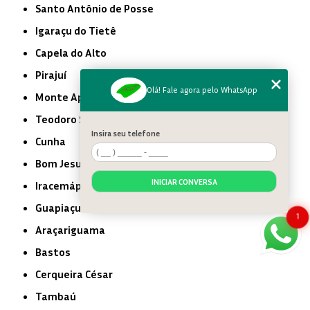
Santo Antônio de Posse
Igaraçu do Tietê
Capela do Alto
Pirajuí
Olá! Fale agora pelo WhatsApp
Monte Aprazível
Teodoro Sampaio
Insira seu telefone
Cunha
Bom Jesus dos Perdões
INICIAR CONVERSA
Iracemápolis
Guapiaçu
1
Araçariguama
Bastos
Cerqueira César
Tambaú