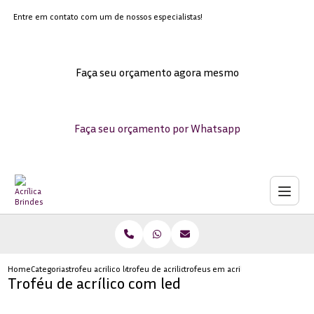
Entre em contato com um de nossos especialistas!
Faça seu orçamento agora mesmo
Faça seu orçamento por Whatsapp
Home
Categorias
trofeu acrilico led
trofeu de acrilico para eventos sob medida
trofeus em acrilico para personali
Troféu de acrílico com led