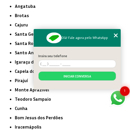
Angatuba
Brotas
Cajuru
Santa Gertrudes
Olá! Fale agora pelo WhatsApp
Santa Rosa de Viterbo
Santo Antônio de Posse
Insira seu telefone
Igaraçu do Tietê
Capela do Alto
INICIAR CONVERSA
Pirajuí
Monte Aprazível
1
Teodoro Sampaio
Cunha
Bom Jesus dos Perdões
Iracemápolis