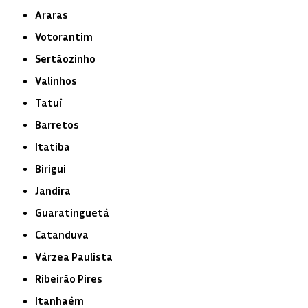
Araras
Votorantim
Sertãozinho
Valinhos
Tatuí
Barretos
Itatiba
Birigui
Jandira
Guaratinguetá
Catanduva
Várzea Paulista
Ribeirão Pires
Itanhaém