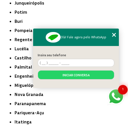
Junqueirópolis
Potim
Buri
Pompeia
Olá! Fale agora pelo WhatsApp
Regente Feijó
Lucélia
Insira seu telefone
Castilho
Palmital
INICIAR CONVERSA
Engenheiro Coelho
Miguelópolis
1
Nova Granada
Paranapanema
Pariquera-Açu
Itatinga