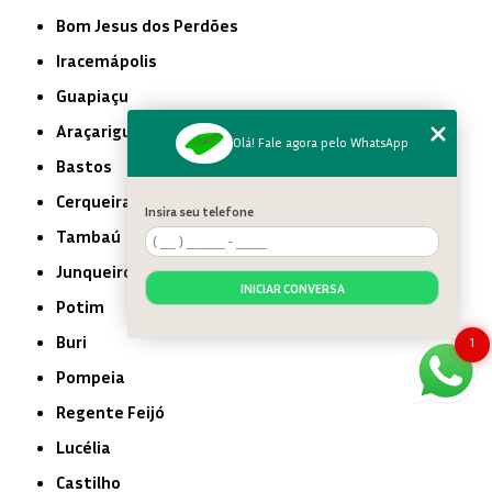
Bom Jesus dos Perdões
Iracemápolis
Guapiaçu
Araçariguama
Olá! Fale agora pelo WhatsApp
Bastos
Cerqueira César
Insira seu telefone
Tambaú
Junqueirópolis
INICIAR CONVERSA
Potim
Buri
1
Pompeia
Regente Feijó
Lucélia
Castilho