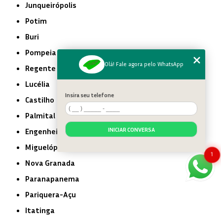
Junqueirópolis
Potim
Buri
Pompeia
Olá! Fale agora pelo WhatsApp
Regente Feijó
Lucélia
Insira seu telefone
Castilho
Palmital
INICIAR CONVERSA
Engenheiro Coelho
Miguelópolis
1
Nova Granada
Paranapanema
Pariquera-Açu
Itatinga