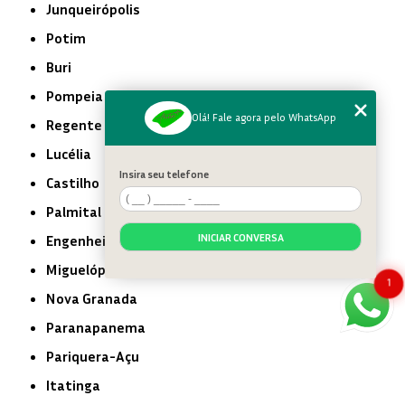
Junqueirópolis
Potim
Buri
Pompeia
Olá! Fale agora pelo WhatsApp
Regente Feijó
Lucélia
Insira seu telefone
Castilho
Palmital
INICIAR CONVERSA
Engenheiro Coelho
Miguelópolis
1
Nova Granada
Paranapanema
Pariquera-Açu
Itatinga