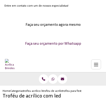
Entre em contato com um de nossos especialistas!
Faça seu orçamento agora mesmo
Faça seu orçamento por Whatsapp
Home
Categorias
trofeu acrilico led
trofeu de acrilico transparente para formatura
trofeu para festa em acrilico sob 
Troféu de acrílico com led