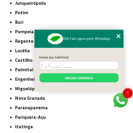
Junqueirópolis
Potim
Buri
Pompeia
Olá! Fale agora pelo WhatsApp
Regente Feijó
Lucélia
Insira seu telefone
Castilho
Palmital
INICIAR CONVERSA
Engenheiro Coelho
Miguelópolis
1
Nova Granada
Paranapanema
Pariquera-Açu
Itatinga