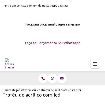
Entre em contato com um de nossos especialistas!
Faça seu orçamento agora mesmo
Faça seu orçamento por Whatsapp
Home
Categorias
trofeu acrilico led
trofeu de acrilico transparente para formatura
trofeu para premio em acrilico so
Troféu de acrílico com led