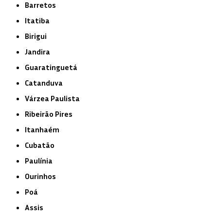
Barretos
Itatiba
Birigui
Jandira
Guaratinguetá
Catanduva
Várzea Paulista
Ribeirão Pires
Itanhaém
Cubatão
Paulínia
Ourinhos
Poá
Assis