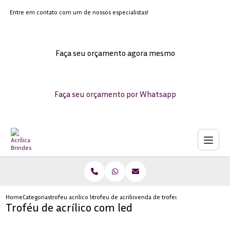
Entre em contato com um de nossos especialistas!
Faça seu orçamento agora mesmo
Faça seu orçamento por Whatsapp
Home
Categorias
trofeu acrilico led
trofeu de acrilico transparente para formatura
venda de trofeu em acrilico para p
Troféu de acrílico com led