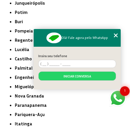
Junqueirópolis
Potim
Buri
Pompeia
Olá! Fale agora pelo WhatsApp
Regente Feijó
Lucélia
Insira seu telefone
Castilho
Palmital
INICIAR CONVERSA
Engenheiro Coelho
Miguelópolis
1
Nova Granada
Paranapanema
Pariquera-Açu
Itatinga