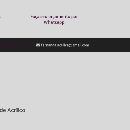
a
Faça seu orçamento por
Whatsapp
-2238
(11) 9759-0042
fernanda.acrilica@gmail.com
de Acrílico