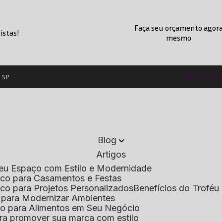
Faça seu orçamento agor
istas!
mesmo
- SP
(11) 2236
Blog
Artigos
 Seu Espaço com Estilo e Modernidade
lico para Casamentos e Festas
lico para Projetos Personalizados
Benefícios do Troféu 
do para Modernizar Ambientes
lico para Alimentos em Seu Negócio
 para promover sua marca com estilo