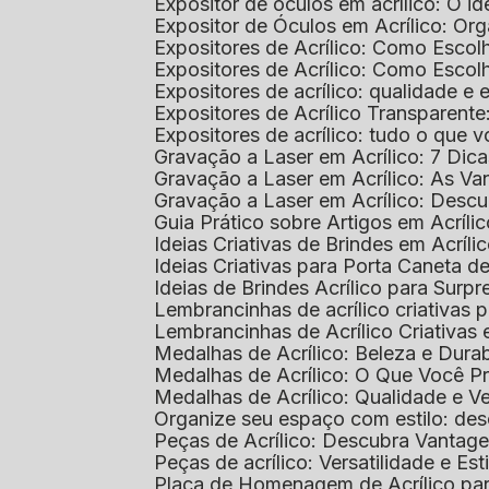
Expositor de óculos em acrílico: O i
Expositor de Óculos em Acrílico: Or
Expositores de Acrílico: Como Esco
Expositores de Acrílico: Como Esco
Expositores de acrílico: qualidade e e
Expositores de Acrílico Transparent
Expositores de acrílico: tudo o que 
Gravação a Laser em Acrílico: 7 Dic
Gravação a Laser em Acrílico: As V
Gravação a Laser em Acrílico: Desc
Guia Prático sobre Artigos em Acríl
Ideias Criativas de Brindes em Acríli
Ideias Criativas para Porta Caneta de
Ideias de Brindes Acrílico para Surp
Lembrancinhas de acrílico criativas 
Lembrancinhas de Acrílico Criativas e
Medalhas de Acrílico: Beleza e Dura
Medalhas de Acrílico: O Que Você P
Medalhas de Acrílico: Qualidade e Ve
Organize seu espaço com estilo: des
Peças de Acrílico: Descubra Vantag
Peças de acrílico: Versatilidade e Es
Placa de Homenagem de Acrílico pa