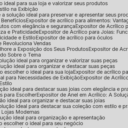
 o ideal para sua loja e valorizar seus produtos
Estilo na Exibição
 é a solução ideal para preservar e apresentar seus pro
: Benefícios
Expositor de acrílico para alimentos: Vant
rodutos com elegância e segurança
Expositor de Acrílico
eza e Praticidade
Expositor de Acrílico para Joias: Func
icidade e Estilo
Expositor de acrílico para óculos
que Revoluciona Vendas
Melhore a Exposição dos Seus Produtos
Expositor de Acr
Tudo Sobre o Tema
 solução ideal para organizar e valorizar suas peças
 solução ideal para organizar e destacar suas peças
mo escolher o ideal para sua loja
Expositor de acrílico 
deal para Necessidades de Exibição
Expositor de Acríli
Estilo
lução ideal para destacar suas joias com elegância e pr
as para Escolher
Expositor de Anel em Acrílico: A Solu
ção ideal para organizar e destacar suas joias
solução ideal para destacar sua coleção com estilo e p
ra Lojas Modernas
solução ideal para organização e apresentação
mo escolher o ideal para seu negócio