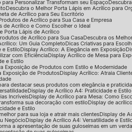
o para Personalizar Transformam seu Espaço
Descubra
ito
Descubra o Melhor Porta Lápis em Acrílico para O
eta de Acrílico para Seu Escritório
 Produtos de Acrílico para Sua Casa e Empresa
s de Acrílico e Como Escolher o Ideal
e Porta Lápis de Acrílico
Produtos de Acrílico para Sua Casa
Descubra os Melho
Acrílico: Um Guia Completo
Dicas Criativas para Escol
 e Estilo
Display Acrílico: A Elegância em Exposição
D
ilizar com Eficiência
Display Acrílico de Mesa para E
de e Estilo
 para Exposição de Produtos com Estilo e Modernidade
ara Exposição de Produtos
Display Acrílico: Atraia Clien
idade
al para destacar seus produtos com elegância e praticid
ersatilidade
Display de Acrílico A4: Praticidade e Estilo
ias Incríveis
Display de Acrílico para Mesa: Como Esc
 transforma sua decoração com estilo
Display de acríli
icidade e Estilo
melhor para sua loja e atrair mais clientes
Display de A
Seu Negócio
Display de Acrílico A4: Versatilidade e Estil
nsforma a apresentação de suas guloseimas em um verd
apresentação de suas guloseimas