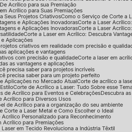
De Acrílico para sua Premiação
 em Acrílico para Suas Premiações
a Seus Projetos Criativos
Como o Serviço de Corte a L
antagens e Aplicações Inovadoras
Corte a Laser Acríli
antagens e Aplicações Inovadoras
Corte a Laser Acrílic
rsatilidade
Corte a Laser em Acrílico: Descubra Vantag
s e Aplicações
 projetos criativos em realidade com precisão e qualida
 suas aplicações e vantagens
criativos com precisão e qualidade
Corte a laser em acrí
todas as vantagens e aplicações
ocê precisa saber para projetos incríveis
você precisa saber para um projeto perfeito
ns e Aplicações no Mercado Atual
Corte de acrílico a l
Estilo
Corte de Acrílico a Laser: Tudo Sobre esse Tem
s de Acrílico para Eventos e Celebrações
Descubra a
 Acrílico para Diversos Usos
el de Acrílico para a organização do seu ambiente
e Corte a Laser Metal e Como Escolher o Ideal
e Acrílico Personalizado para Reconhecimento
m Acrílico para Premiações
 Laser em Tecido Revoluciona a Indústria Têxtil