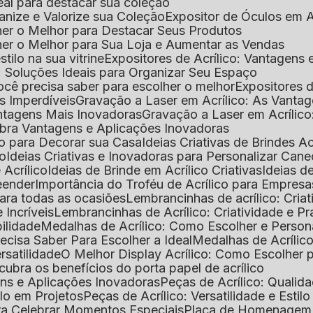
deal para destacar sua coleção
ganize e Valorize sua Coleção
Expositor de Óculos em Ac
lher o Melhor para Destacar Seus Produtos
lher o Melhor para Sua Loja e Aumentar as Vendas
stilo na sua vitrine
Expositores de Acrílico: Vantagens
e: Soluções Ideais para Organizar Seu Espaço
você precisa saber para escolher o melhor
Expositores d
as Imperdíveis
Gravação a Laser em Acrílico: As Vanta
antagens Mais Inovadoras
Gravação a Laser em Acríli
ubra Vantagens e Aplicações Inovadoras
ico para Decorar sua Casa
Ideias Criativas de Brindes Ac
co
Ideias Criativas e Inovadoras para Personalizar Cane
 Acrílico
Ideias de Brinde em Acrílico Criativas
Ideias d
reender
Importância do Troféu de Acrílico para Empresa
para todas as ocasiões
Lembrancinhas de acrílico: Cria
 Incríveis
Lembrancinhas de Acrílico: Criatividade e P
bilidade
Medalhas de Acrílico: Como Escolher e Person
recisa Saber Para Escolher a Ideal
Medalhas de Acrílico
rsatilidade
O Melhor Display Acrílico: Como Escolher
cubra os benefícios do porta papel de acrílico
ens e Aplicações Inovadoras
Peças de Acrílico: Qualid
tilo em Projetos
Peças de Acrílico: Versatilidade e Estil
ra Celebrar Momentos Especiais
Placa de Homenagem d