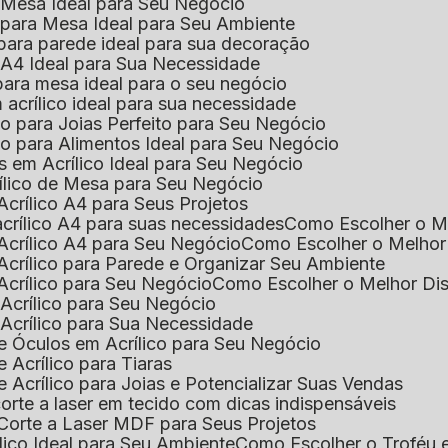
e Mesa Ideal para Seu Negócio
o para Mesa Ideal para Seu Ambiente
 para parede ideal para sua decoração
o A4 Ideal para Sua Necessidade
 para mesa ideal para o seu negócio
 acrílico ideal para sua necessidade
co para Joias Perfeito para Seu Negócio
ico para Alimentos Ideal para Seu Negócio
s em Acrílico Ideal para Seu Negócio
rílico de Mesa para Seu Negócio
Acrílico A4 para Seus Projetos
acrílico A4 para suas necessidades
Como Escolher o M
Acrílico A4 para Seu Negócio
Como Escolher o Melhor
Acrílico para Parede e Organizar Seu Ambiente
Acrílico para Seu Negócio
Como Escolher o Melhor Di
 Acrílico para Seu Negócio
 Acrílico para Sua Necessidade
de Óculos em Acrílico para Seu Negócio
 Acrílico para Tiaras
e Acrílico para Joias e Potencializar Suas Vendas
corte a laser em tecido com dicas indispensáveis
 Corte a Laser MDF para Seus Projetos
ílico Ideal para Seu Ambiente
Como Escolher o Troféu 