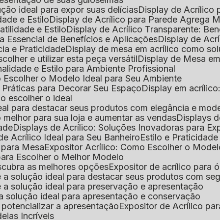
lução ideal para expor suas delícias
Display de Acrílico
dade e Estilo
Display de Acrílico para Parede Agrega
atilidade e Estilo
Display de Acrílico Transparente: Be
uia Essencial de Benefícios e Aplicações
Display de Acrí
cia e Praticidade
Display de mesa em acrílico como sol
colher e utilizar esta peça versátil
Display de Mesa em
nalidade e Estilo para Ambiente Profissional
o Escolher o Modelo Ideal para Seu Ambiente
as Práticas para Decorar Seu Espaço
Display em acríli
mo escolher o ideal
 ideal para destacar seus produtos com elegância e mod
 o melhor para sua loja e aumentar as vendas
Displays 
dade
Displays de Acrílico: Soluções Inovadoras para E
de Acrílico Ideal para Seu Banheiro
Estilo e Praticidad
o para Mesa
Expositor Acrílico: Como Escolher o Mode
s para Escolher o Melhor Modelo
descubra as melhores opções
Expositor de acrílico para 
s é a solução ideal para destacar seus produtos com seg
s é a solução ideal para preservação e apresentação
s: a solução ideal para apresentação e conservação
o potencializar a apresentação
Expositor de Acrílico pa
deias Incríveis