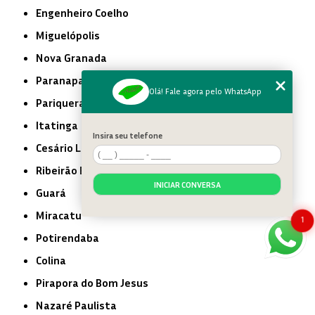
Engenheiro Coelho
Miguelópolis
Nova Granada
Paranapanema
Olá! Fale agora pelo WhatsApp
Pariquera-Açu
Itatinga
Insira seu telefone
Cesário Lange
Ribeirão Branco
INICIAR CONVERSA
Guará
Miracatu
1
Potirendaba
Colina
Pirapora do Bom Jesus
Nazaré Paulista