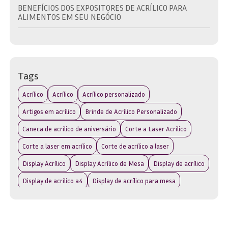
BENEFÍCIOS DOS EXPOSITORES DE ACRÍLICO PARA
ALIMENTOS EM SEU NEGÓCIO
BRINDE EM ACRÍLICO: A ESCOLHA IDEAL PARA
PROMOVER SUA MARCA COM ESTILO
BRINDE EM ACRÍLICO: COMO ESCOLHER O IDEAL PARA
Tags
SUA MARCA E EVENTO
Acrílico
Acrílico
Acrílico personalizado
BRINDE EM ACRÍLICO: DESCUBRA AS MELHORES OPÇÕES
PARA SUA MARCA
Artigos em acrílico
Brinde de Acrílico Personalizado
Caneca de acrílico de aniversário
Corte a Laser Acrílico
BRINDE EM ACRÍLICO: DESCUBRA COMO ESCOLHER O
IDEAL PARA SUA MARCA
Corte a laser em acrílico
Corte de acrílico a laser
BRINDE EM ACRÍLICO: IDEIAS CRIATIVAS PARA
Display Acrílico
Display Acrílico de Mesa
Display de acrílico
PRESENTEAR
Display de acrílico a4
Display de acrílico para mesa
BRINDES ACRÍLICO: A ESCOLHA IDEAL PARA PROMOVER
Display de acrílico para parede
SUA MARCA COM ESTILO
Display de acrílico transparente
Display de mesa em acrílico
BRINDES ACRÍLICO: IDEIAS CRIATIVAS PARA