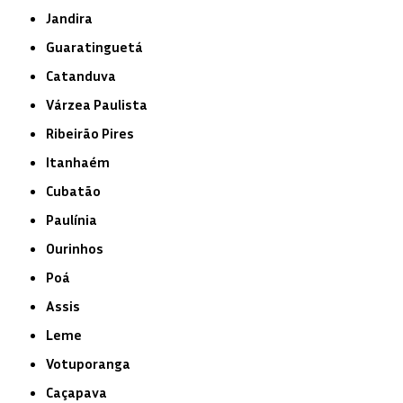
Jandira
Guaratinguetá
Catanduva
Várzea Paulista
Ribeirão Pires
Itanhaém
Cubatão
Paulínia
Ourinhos
Poá
Assis
Leme
Votuporanga
Caçapava