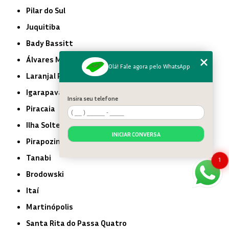
Pilar do Sul
Juquitiba
Bady Bassitt
Álvares Machado
Olá! Fale agora pelo WhatsApp
Laranjal Paulista
Igarapava
Insira seu telefone
Piracaia
Ilha Solteira
INICIAR CONVERSA
Pirapozinho
Tanabi
1
Brodowski
Itaí
Martinópolis
Santa Rita do Passa Quatro