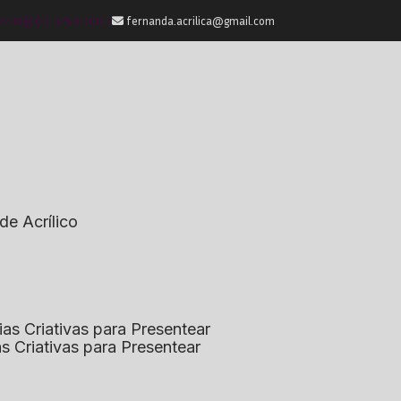
-2238
(11) 9759-0042
fernanda.acrilica@gmail.com
de Acrílico
eias Criativas para Presentear
ias Criativas para Presentear