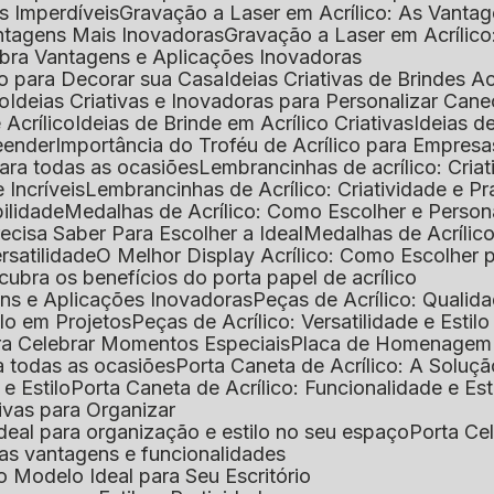
as Imperdíveis
Gravação a Laser em Acrílico: As Vanta
antagens Mais Inovadoras
Gravação a Laser em Acríli
ubra Vantagens e Aplicações Inovadoras
ico para Decorar sua Casa
Ideias Criativas de Brindes Ac
co
Ideias Criativas e Inovadoras para Personalizar Cane
 Acrílico
Ideias de Brinde em Acrílico Criativas
Ideias d
reender
Importância do Troféu de Acrílico para Empresa
para todas as ocasiões
Lembrancinhas de acrílico: Cria
 Incríveis
Lembrancinhas de Acrílico: Criatividade e P
bilidade
Medalhas de Acrílico: Como Escolher e Person
recisa Saber Para Escolher a Ideal
Medalhas de Acrílico
rsatilidade
O Melhor Display Acrílico: Como Escolher
cubra os benefícios do porta papel de acrílico
ens e Aplicações Inovadoras
Peças de Acrílico: Qualid
tilo em Projetos
Peças de Acrílico: Versatilidade e Estil
ra Celebrar Momentos Especiais
Placa de Homenagem d
a todas as ocasiões
Porta Caneta de Acrílico: A Soluç
 e Estilo
Porta Caneta de Acrílico: Funcionalidade e E
tivas para Organizar
o ideal para organização e estilo no seu espaço
Porta Ce
suas vantagens e funcionalidades
 o Modelo Ideal para Seu Escritório