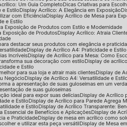
Acrílico: Um Guia Completo
Dicas Criativas para Escol
 e Estilo
Display Acrílico: A Elegância em Exposição
D
ilizar com Eficiência
Display Acrílico de Mesa para E
de e Estilo
 para Exposição de Produtos com Estilo e Modernidade
ara Exposição de Produtos
Display Acrílico: Atraia Clien
idade
al para destacar seus produtos com elegância e praticid
ersatilidade
Display de Acrílico A4: Praticidade e Estilo
ias Incríveis
Display de Acrílico para Mesa: Como Esc
 transforma sua decoração com estilo
Display de acríli
icidade e Estilo
melhor para sua loja e atrair mais clientes
Display de A
Seu Negócio
Display de Acrílico A4: Versatilidade e Estil
nsforma a apresentação de suas guloseimas em um verd
apresentação de suas guloseimas
lução ideal para expor suas delícias
Display de Acrílico
dade e Estilo
Display de Acrílico para Parede Agrega
atilidade e Estilo
Display de Acrílico Transparente: Be
uia Essencial de Benefícios e Aplicações
Display de Acrí
cia e Praticidade
Display de mesa em acrílico como sol
colher e utilizar esta peça versátil
Display de Mesa em