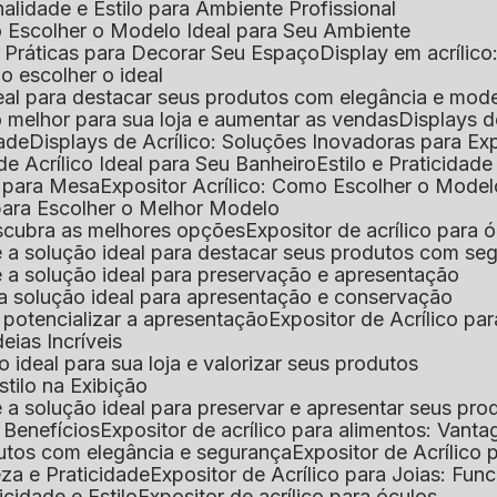
nalidade e Estilo para Ambiente Profissional
o Escolher o Modelo Ideal para Seu Ambiente
as Práticas para Decorar Seu Espaço
Display em acríli
mo escolher o ideal
 ideal para destacar seus produtos com elegância e mod
 o melhor para sua loja e aumentar as vendas
Displays 
dade
Displays de Acrílico: Soluções Inovadoras para E
de Acrílico Ideal para Seu Banheiro
Estilo e Praticidad
o para Mesa
Expositor Acrílico: Como Escolher o Mode
s para Escolher o Melhor Modelo
descubra as melhores opções
Expositor de acrílico para 
s é a solução ideal para destacar seus produtos com seg
s é a solução ideal para preservação e apresentação
s: a solução ideal para apresentação e conservação
o potencializar a apresentação
Expositor de Acrílico pa
deias Incríveis
 o ideal para sua loja e valorizar seus produtos
Estilo na Exibição
 é a solução ideal para preservar e apresentar seus pro
: Benefícios
Expositor de acrílico para alimentos: Vant
rodutos com elegância e segurança
Expositor de Acrílico
eza e Praticidade
Expositor de Acrílico para Joias: Func
icidade e Estilo
Expositor de acrílico para óculos