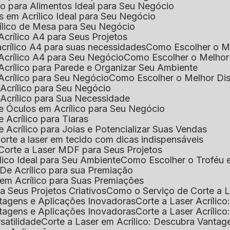
ico para Alimentos Ideal para Seu Negócio
s em Acrílico Ideal para Seu Negócio
rílico de Mesa para Seu Negócio
Acrílico A4 para Seus Projetos
acrílico A4 para suas necessidades
Como Escolher o M
Acrílico A4 para Seu Negócio
Como Escolher o Melhor
Acrílico para Parede e Organizar Seu Ambiente
Acrílico para Seu Negócio
Como Escolher o Melhor Di
 Acrílico para Seu Negócio
 Acrílico para Sua Necessidade
de Óculos em Acrílico para Seu Negócio
 Acrílico para Tiaras
e Acrílico para Joias e Potencializar Suas Vendas
corte a laser em tecido com dicas indispensáveis
 Corte a Laser MDF para Seus Projetos
ílico Ideal para Seu Ambiente
Como Escolher o Troféu 
De Acrílico para sua Premiação
 em Acrílico para Suas Premiações
a Seus Projetos Criativos
Como o Serviço de Corte a L
antagens e Aplicações Inovadoras
Corte a Laser Acríli
antagens e Aplicações Inovadoras
Corte a Laser Acrílic
rsatilidade
Corte a Laser em Acrílico: Descubra Vantag