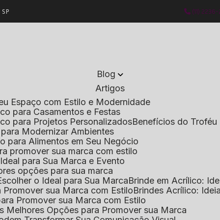
- SP
(11) 2236
Blog
Artigos
 Seu Espaço com Estilo e Modernidade
lico para Casamentos e Festas
lico para Projetos Personalizados
Benefícios do Troféu 
do para Modernizar Ambientes
lico para Alimentos em Seu Negócio
 para promover sua marca com estilo
o Ideal para Sua Marca e Evento
lhores opções para sua marca
Escolher o Ideal para Sua Marca
Brinde em Acrílico: Id
ara Promover sua Marca com Estilo
Brindes Acrílico: Ide
l para Promover sua Marca com Estilo
r as Melhores Opções para Promover sua Marca
s Podem Transformar Sua Comunicação Visual