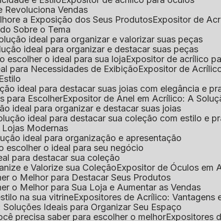
que Revoluciona Vendas
Melhore a Exposição dos Seus Produtos
Expositor de Acr
Tudo Sobre o Tema
 solução ideal para organizar e valorizar suas peças
 solução ideal para organizar e destacar suas peças
mo escolher o ideal para sua loja
Expositor de acrílico 
deal para Necessidades de Exibição
Expositor de Acríli
Estilo
lução ideal para destacar suas joias com elegância e pr
as para Escolher
Expositor de Anel em Acrílico: A Solu
ção ideal para organizar e destacar suas joias
solução ideal para destacar sua coleção com estilo e p
ra Lojas Modernas
solução ideal para organização e apresentação
mo escolher o ideal para seu negócio
deal para destacar sua coleção
ganize e Valorize sua Coleção
Expositor de Óculos em Ac
lher o Melhor para Destacar Seus Produtos
lher o Melhor para Sua Loja e Aumentar as Vendas
stilo na sua vitrine
Expositores de Acrílico: Vantagens
e: Soluções Ideais para Organizar Seu Espaço
você precisa saber para escolher o melhor
Expositores d