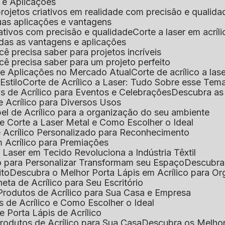
s e Aplicações
 projetos criativos em realidade com precisão e qualida
 suas aplicações e vantagens
criativos com precisão e qualidade
Corte a laser em acrí
todas as vantagens e aplicações
ocê precisa saber para projetos incríveis
você precisa saber para um projeto perfeito
ns e Aplicações no Mercado Atual
Corte de acrílico a l
Estilo
Corte de Acrílico a Laser: Tudo Sobre esse Tem
s de Acrílico para Eventos e Celebrações
Descubra a
 Acrílico para Diversos Usos
el de Acrílico para a organização do seu ambiente
e Corte a Laser Metal e Como Escolher o Ideal
e Acrílico Personalizado para Reconhecimento
m Acrílico para Premiações
 Laser em Tecido Revoluciona a Indústria Têxtil
o para Personalizar Transformam seu Espaço
Descubra
ito
Descubra o Melhor Porta Lápis em Acrílico para O
eta de Acrílico para Seu Escritório
 Produtos de Acrílico para Sua Casa e Empresa
s de Acrílico e Como Escolher o Ideal
e Porta Lápis de Acrílico
Produtos de Acrílico para Sua Casa
Descubra os Melho