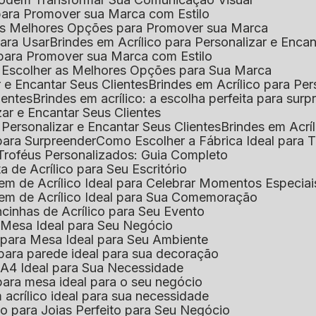
l para Promover sua Marca com Estilo
r as Melhores Opções para Promover sua Marca
 para Usar
Brindes em Acrílico para Personalizar e Enca
l para Promover sua Marca com Estilo
o Escolher as Melhores Opções para Sua Marca
r e Encantar Seus Clientes
Brindes em Acrílico para Per
ientes
Brindes em acrílico: a escolha perfeita para sur
zar e Encantar Seus Clientes
 Personalizar e Encantar Seus Clientes
Brindes em Acrí
s para Surpreender
Como Escolher a Fábrica Ideal para 
 Troféus Personalizados: Guia Completo
 de Acrílico para Seu Escritório
m de Acrílico Ideal para Celebrar Momentos Especiai
em de Acrílico Ideal para Sua Comemoração
cinhas de Acrílico para Seu Evento
e Mesa Ideal para Seu Negócio
o para Mesa Ideal para Seu Ambiente
 para parede ideal para sua decoração
o A4 Ideal para Sua Necessidade
 para mesa ideal para o seu negócio
 acrílico ideal para sua necessidade
co para Joias Perfeito para Seu Negócio