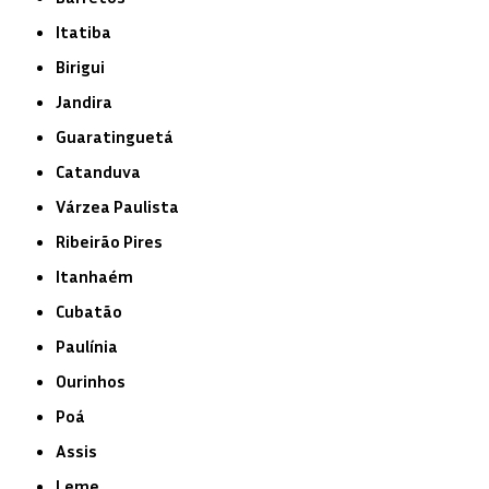
Itatiba
Birigui
Jandira
Guaratinguetá
Catanduva
Várzea Paulista
Ribeirão Pires
Itanhaém
Cubatão
Paulínia
Ourinhos
Poá
Assis
Leme