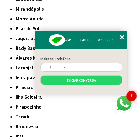
Mirandópolis
Morro Agudo
Pilar do Sul
Juquitiba
Olá! Fale agora pelo WhatsApp
Bady Bassitt
Álvares Machado
Insira seu telefone
Laranjal Paulista
Igarapava
INICIAR CONVERSA
Piracaia
1
Ilha Solteira
Pirapozinho
Tanabi
Brodowski
Itaí