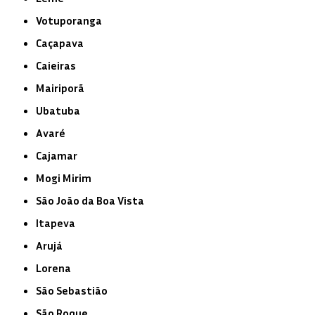
Votuporanga
Caçapava
Caieiras
Mairiporã
Ubatuba
Avaré
Cajamar
Mogi Mirim
São João da Boa Vista
Itapeva
Arujá
Lorena
São Sebastião
São Roque