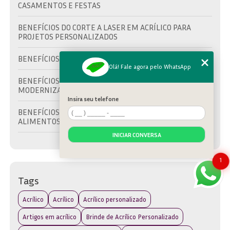
CASAMENTOS E FESTAS
BENEFÍCIOS DO CORTE A LASER EM ACRÍLICO PARA
PROJETOS PERSONALIZADOS
BENEFÍCIOS DO TROFÉU DE ACRÍLICO
Olá! Fale agora pelo WhatsApp
BENEFÍCIOS DO ACRÍLICO PERSONALIZADO PARA
MODERNIZAR AMBIENTES
Insira seu telefone
BENEFÍCIOS DOS EXPOSITORES DE ACRÍLICO PARA
ALIMENTOS EM SEU NEGÓCIO
INICIAR CONVERSA
BRINDE EM ACRÍLICO: A ESCOLHA IDEAL PARA
PROMOVER SUA MARCA COM ESTILO
1
BRINDE EM ACRÍLICO: COMO ESCOLHER O IDEAL PARA
Tags
SUA MARCA E EVENTO
Acrílico
Acrílico
Acrílico personalizado
BRINDE EM ACRÍLICO: DESCUBRA AS MELHORES OPÇÕES
PARA SUA MARCA
Artigos em acrílico
Brinde de Acrílico Personalizado