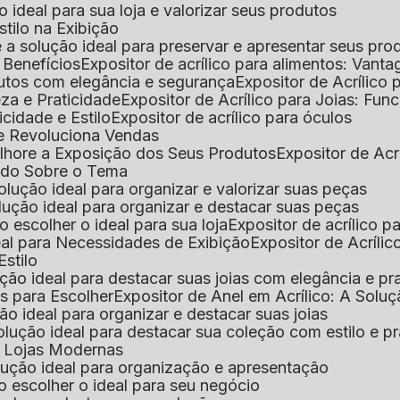
 o ideal para sua loja e valorizar seus produtos
Estilo na Exibição
 é a solução ideal para preservar e apresentar seus pro
: Benefícios
Expositor de acrílico para alimentos: Vant
rodutos com elegância e segurança
Expositor de Acrílico
eza e Praticidade
Expositor de Acrílico para Joias: Func
icidade e Estilo
Expositor de acrílico para óculos
que Revoluciona Vendas
Melhore a Exposição dos Seus Produtos
Expositor de Acr
Tudo Sobre o Tema
 solução ideal para organizar e valorizar suas peças
 solução ideal para organizar e destacar suas peças
mo escolher o ideal para sua loja
Expositor de acrílico 
deal para Necessidades de Exibição
Expositor de Acríli
Estilo
lução ideal para destacar suas joias com elegância e pr
as para Escolher
Expositor de Anel em Acrílico: A Solu
ção ideal para organizar e destacar suas joias
solução ideal para destacar sua coleção com estilo e p
ra Lojas Modernas
solução ideal para organização e apresentação
mo escolher o ideal para seu negócio