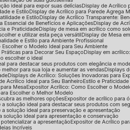
lução ideal para expor suas delícias
Display de Acrílico
dade e Estilo
Display de Acrílico para Parede Agrega
atilidade e Estilo
Display de Acrílico Transparente: Be
uia Essencial de Benefícios e Aplicações
Display de Acrí
cia e Praticidade
Display de mesa em acrílico como sol
colher e utilizar esta peça versátil
Display de Mesa em
nalidade e Estilo para Ambiente Profissional
o Escolher o Modelo Ideal para Seu Ambiente
as Práticas para Decorar Seu Espaço
Display em acríli
mo escolher o ideal
 ideal para destacar seus produtos com elegância e mod
 o melhor para sua loja e aumentar as vendas
Displays 
dade
Displays de Acrílico: Soluções Inovadoras para E
de Acrílico Ideal para Seu Banheiro
Estilo e Praticidad
o para Mesa
Expositor Acrílico: Como Escolher o Mode
s para Escolher o Melhor Modelo
descubra as melhores opções
Expositor de acrílico para 
s é a solução ideal para destacar seus produtos com seg
s é a solução ideal para preservação e apresentação
s: a solução ideal para apresentação e conservação
o potencializar a apresentação
Expositor de Acrílico pa
deias Incríveis