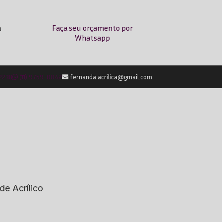
a
Faça seu orçamento por
Whatsapp
-2238
(11) 9759-0042
fernanda.acrilica@gmail.com
de Acrílico