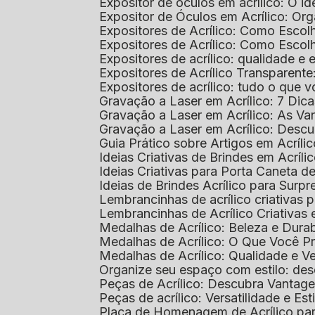
Expositor de óculos em acrílico: O i
Expositor de Óculos em Acrílico: Or
Expositores de Acrílico: Como Esco
Expositores de Acrílico: Como Esco
Expositores de acrílico: qualidade e e
Expositores de Acrílico Transparent
Expositores de acrílico: tudo o que 
Gravação a Laser em Acrílico: 7 Dic
Gravação a Laser em Acrílico: As V
Gravação a Laser em Acrílico: Desc
Guia Prático sobre Artigos em Acríl
Ideias Criativas de Brindes em Acríli
Ideias Criativas para Porta Caneta de
Ideias de Brindes Acrílico para Surp
Lembrancinhas de acrílico criativas 
Lembrancinhas de Acrílico Criativas e
Medalhas de Acrílico: Beleza e Dura
Medalhas de Acrílico: O Que Você P
Medalhas de Acrílico: Qualidade e Ve
Organize seu espaço com estilo: des
Peças de Acrílico: Descubra Vantag
Peças de acrílico: Versatilidade e Es
Placa de Homenagem de Acrílico pa