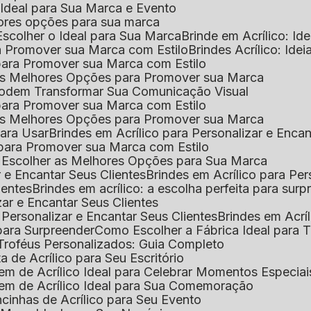
o Ideal para Sua Marca e Evento
lhores opções para sua marca
Escolher o Ideal para Sua Marca
Brinde em Acrílico: Id
ara Promover sua Marca com Estilo
Brindes Acrílico: Ide
l para Promover sua Marca com Estilo
r as Melhores Opções para Promover sua Marca
s Podem Transformar Sua Comunicação Visual
l para Promover sua Marca com Estilo
r as Melhores Opções para Promover sua Marca
 para Usar
Brindes em Acrílico para Personalizar e Enca
l para Promover sua Marca com Estilo
o Escolher as Melhores Opções para Sua Marca
r e Encantar Seus Clientes
Brindes em Acrílico para Per
ientes
Brindes em acrílico: a escolha perfeita para sur
zar e Encantar Seus Clientes
 Personalizar e Encantar Seus Clientes
Brindes em Acrí
s para Surpreender
Como Escolher a Fábrica Ideal para 
 Troféus Personalizados: Guia Completo
 de Acrílico para Seu Escritório
m de Acrílico Ideal para Celebrar Momentos Especiai
em de Acrílico Ideal para Sua Comemoração
cinhas de Acrílico para Seu Evento