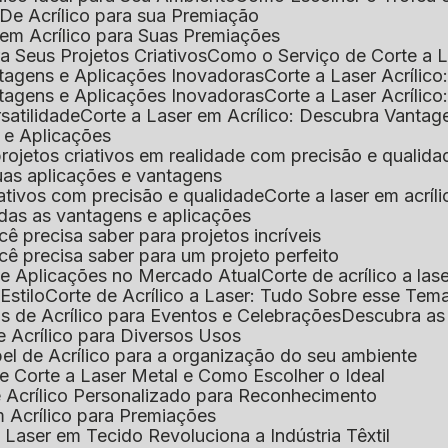
De Acrílico para sua Premiação
 em Acrílico para Suas Premiações
a Seus Projetos Criativos
Como o Serviço de Corte a L
antagens e Aplicações Inovadoras
Corte a Laser Acríli
antagens e Aplicações Inovadoras
Corte a Laser Acrílic
rsatilidade
Corte a Laser em Acrílico: Descubra Vantag
s e Aplicações
 projetos criativos em realidade com precisão e qualida
 suas aplicações e vantagens
criativos com precisão e qualidade
Corte a laser em acrí
todas as vantagens e aplicações
ocê precisa saber para projetos incríveis
você precisa saber para um projeto perfeito
ns e Aplicações no Mercado Atual
Corte de acrílico a l
Estilo
Corte de Acrílico a Laser: Tudo Sobre esse Tem
s de Acrílico para Eventos e Celebrações
Descubra a
 Acrílico para Diversos Usos
el de Acrílico para a organização do seu ambiente
e Corte a Laser Metal e Como Escolher o Ideal
e Acrílico Personalizado para Reconhecimento
m Acrílico para Premiações
 Laser em Tecido Revoluciona a Indústria Têxtil