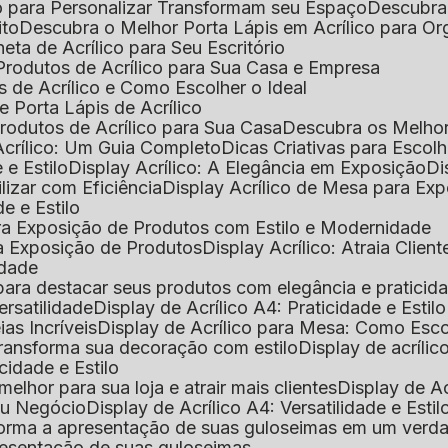
o para Personalizar Transformam seu Espaço
Descubra
ito
Descubra o Melhor Porta Lápis em Acrílico para O
eta de Acrílico para Seu Escritório
 Produtos de Acrílico para Sua Casa e Empresa
s de Acrílico e Como Escolher o Ideal
e Porta Lápis de Acrílico
Produtos de Acrílico para Sua Casa
Descubra os Melho
Acrílico: Um Guia Completo
Dicas Criativas para Escol
 e Estilo
Display Acrílico: A Elegância em Exposição
D
ilizar com Eficiência
Display Acrílico de Mesa para E
de e Estilo
 para Exposição de Produtos com Estilo e Modernidade
ara Exposição de Produtos
Display Acrílico: Atraia Clien
idade
al para destacar seus produtos com elegância e praticid
ersatilidade
Display de Acrílico A4: Praticidade e Estilo
ias Incríveis
Display de Acrílico para Mesa: Como Esc
 transforma sua decoração com estilo
Display de acríli
icidade e Estilo
melhor para sua loja e atrair mais clientes
Display de A
Seu Negócio
Display de Acrílico A4: Versatilidade e Estil
nsforma a apresentação de suas guloseimas em um verd
apresentação de suas guloseimas