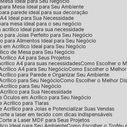
e Mesa Ideal para Seu Negócio
o para Mesa Ideal para Seu Ambiente
 para parede ideal para sua decoração
o A4 Ideal para Sua Necessidade
 para mesa ideal para o seu negócio
 acrílico ideal para sua necessidade
co para Joias Perfeito para Seu Negócio
ico para Alimentos Ideal para Seu Negócio
s em Acrílico Ideal para Seu Negócio
rílico de Mesa para Seu Negócio
Acrílico A4 para Seus Projetos
acrílico A4 para suas necessidades
Como Escolher o M
Acrílico A4 para Seu Negócio
Como Escolher o Melhor
Acrílico para Parede e Organizar Seu Ambiente
Acrílico para Seu Negócio
Como Escolher o Melhor Di
 Acrílico para Seu Negócio
 Acrílico para Sua Necessidade
de Óculos em Acrílico para Seu Negócio
 Acrílico para Tiaras
e Acrílico para Joias e Potencializar Suas Vendas
corte a laser em tecido com dicas indispensáveis
 Corte a Laser MDF para Seus Projetos
ílico Ideal para Seu Ambiente
Como Escolher o Troféu 