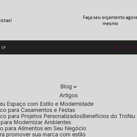
Faça seu orçamento agor
istas!
mesmo
- SP
(11) 2236
Blog
Artigos
 Seu Espaço com Estilo e Modernidade
lico para Casamentos e Festas
lico para Projetos Personalizados
Benefícios do Troféu 
do para Modernizar Ambientes
lico para Alimentos em Seu Negócio
 para promover sua marca com estilo