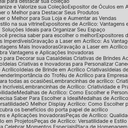
deal para destacar sua coleção
ganize e Valorize sua Coleção
Expositor de Óculos em Ac
lher o Melhor para Destacar Seus Produtos
lher o Melhor para Sua Loja e Aumentar as Vendas
stilo na sua vitrine
Expositores de Acrílico: Vantagens
e: Soluções Ideais para Organizar Seu Espaço
você precisa saber para escolher o melhor
Expositores d
as Imperdíveis
Gravação a Laser em Acrílico: As Vanta
antagens Mais Inovadoras
Gravação a Laser em Acríli
ubra Vantagens e Aplicações Inovadoras
ico para Decorar sua Casa
Ideias Criativas de Brindes Ac
co
Ideias Criativas e Inovadoras para Personalizar Cane
 Acrílico
Ideias de Brinde em Acrílico Criativas
Ideias d
reender
Importância do Troféu de Acrílico para Empresa
para todas as ocasiões
Lembrancinhas de acrílico: Cria
 Incríveis
Lembrancinhas de Acrílico: Criatividade e P
bilidade
Medalhas de Acrílico: Como Escolher e Person
recisa Saber Para Escolher a Ideal
Medalhas de Acrílico
rsatilidade
O Melhor Display Acrílico: Como Escolher
cubra os benefícios do porta papel de acrílico
ens e Aplicações Inovadoras
Peças de Acrílico: Qualid
tilo em Projetos
Peças de Acrílico: Versatilidade e Estil
ra Celebrar Momentos Especiais
Placa de Homenagem d