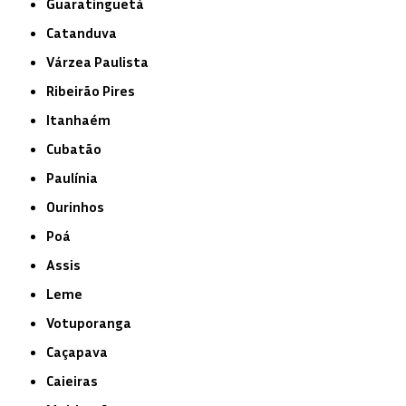
Guaratinguetá
Catanduva
Várzea Paulista
Ribeirão Pires
Itanhaém
Cubatão
Paulínia
Ourinhos
Poá
Assis
Leme
Votuporanga
Caçapava
Caieiras