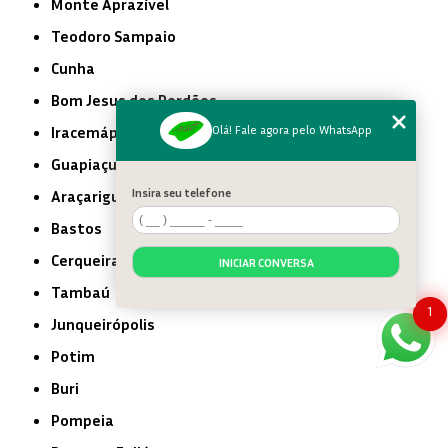
Monte Aprazível
Teodoro Sampaio
Cunha
Bom Jesus dos Perdões
Iracemápolis
Olá! Fale agora pelo WhatsApp
Guapiaçu
Insira seu telefone
Araçariguama
Bastos
Cerqueira César
INICIAR CONVERSA
Tambaú
1
Junqueirópolis
Potim
Buri
Pompeia