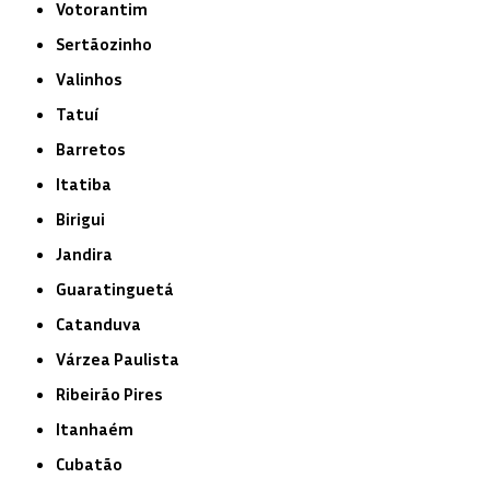
Votorantim
Sertãozinho
Valinhos
Tatuí
Barretos
Itatiba
Birigui
Jandira
Guaratinguetá
Catanduva
Várzea Paulista
Ribeirão Pires
Itanhaém
Cubatão