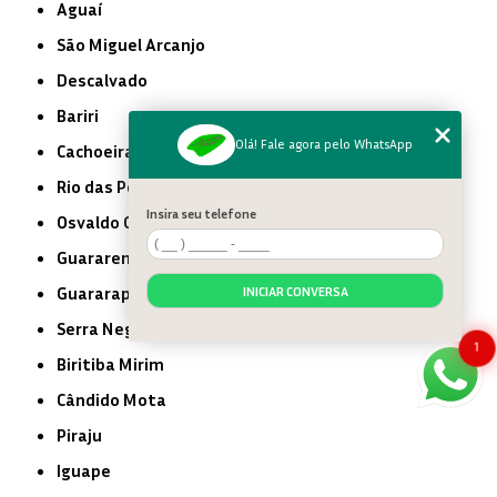
Aguaí
São Miguel Arcanjo
Descalvado
Bariri
Olá! Fale agora pelo WhatsApp
Cachoeira Paulista
Rio das Pedras
Insira seu telefone
Osvaldo Cruz
Guararema
Guararapes
INICIAR CONVERSA
Serra Negra
1
Biritiba Mirim
Cândido Mota
Piraju
Iguape