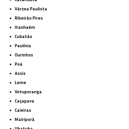
Várzea Paulista
Ribeirão Pires
Itanhaém
Cubatão
Paulínia
Ourinhos
Poá
Assis
Leme
Votuporanga
Caçapava
Caieiras
Mairiporã
Ubatuba