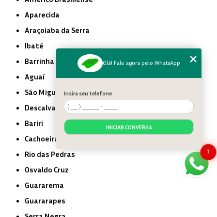
Aparecida
Araçoiaba da Serra
Ibaté
Barrinha
Olá! Fale agora pelo WhatsApp
Aguaí
São Miguel Arcanjo
Insira seu telefone
Descalvado
Bariri
INICIAR CONVERSA
Cachoeira Paulista
1
Rio das Pedras
Osvaldo Cruz
Guararema
Guararapes
Serra Negra