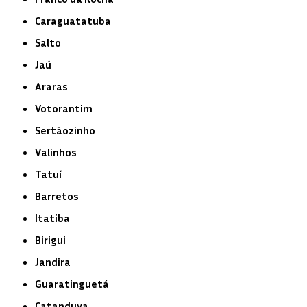
Caraguatatuba
Salto
Jaú
Araras
Votorantim
Sertãozinho
Valinhos
Tatuí
Barretos
Itatiba
Birigui
Jandira
Guaratinguetá
Catanduva