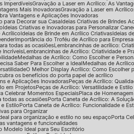
as Imperdíveis
Gravação a Laser em Acrílico: As Vanta
antagens Mais Inovadoras
Gravação a Laser em Acríli
ubra Vantagens e Aplicações Inovadoras
ico para Decorar sua Casa
Ideias Criativas de Brindes Ac
co
Ideias Criativas e Inovadoras para Personalizar Cane
 Acrílico
Ideias de Brinde em Acrílico Criativas
Ideias d
reender
Importância do Troféu de Acrílico para Empresa
para todas as ocasiões
Lembrancinhas de acrílico: Cria
 Incríveis
Lembrancinhas de Acrílico: Criatividade e P
bilidade
Medalhas de Acrílico: Como Escolher e Person
recisa Saber Para Escolher a Ideal
Medalhas de Acrílico
rsatilidade
O Melhor Display Acrílico: Como Escolher
cubra os benefícios do porta papel de acrílico
ens e Aplicações Inovadoras
Peças de Acrílico: Qualid
tilo em Projetos
Peças de Acrílico: Versatilidade e Estil
ra Celebrar Momentos Especiais
Placa de Homenagem d
a todas as ocasiões
Porta Caneta de Acrílico: A Soluç
 e Estilo
Porta Caneta de Acrílico: Funcionalidade e E
tivas para Organizar
o ideal para organização e estilo no seu espaço
Porta Ce
suas vantagens e funcionalidades
 o Modelo Ideal para Seu Escritório