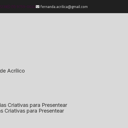
-2238
(11) 9759-0042
fernanda.acrilica@gmail.com
de Acrílico
eias Criativas para Presentear
ias Criativas para Presentear