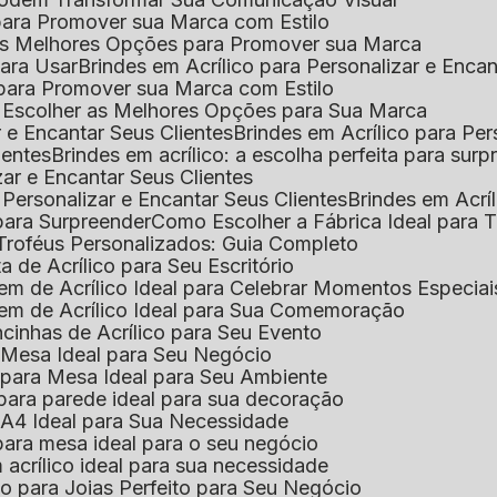
l para Promover sua Marca com Estilo
r as Melhores Opções para Promover sua Marca
 para Usar
Brindes em Acrílico para Personalizar e Enca
l para Promover sua Marca com Estilo
o Escolher as Melhores Opções para Sua Marca
r e Encantar Seus Clientes
Brindes em Acrílico para Per
ientes
Brindes em acrílico: a escolha perfeita para sur
zar e Encantar Seus Clientes
 Personalizar e Encantar Seus Clientes
Brindes em Acrí
s para Surpreender
Como Escolher a Fábrica Ideal para 
 Troféus Personalizados: Guia Completo
 de Acrílico para Seu Escritório
m de Acrílico Ideal para Celebrar Momentos Especiai
em de Acrílico Ideal para Sua Comemoração
cinhas de Acrílico para Seu Evento
e Mesa Ideal para Seu Negócio
o para Mesa Ideal para Seu Ambiente
 para parede ideal para sua decoração
o A4 Ideal para Sua Necessidade
 para mesa ideal para o seu negócio
 acrílico ideal para sua necessidade
co para Joias Perfeito para Seu Negócio