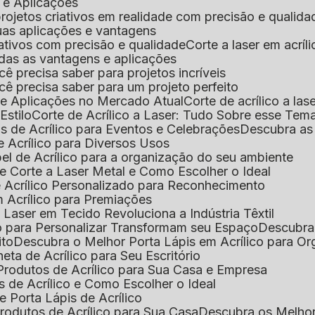
s e Aplicações
 projetos criativos em realidade com precisão e qualida
 suas aplicações e vantagens
criativos com precisão e qualidade
Corte a laser em acrí
todas as vantagens e aplicações
ocê precisa saber para projetos incríveis
você precisa saber para um projeto perfeito
ns e Aplicações no Mercado Atual
Corte de acrílico a l
Estilo
Corte de Acrílico a Laser: Tudo Sobre esse Tem
s de Acrílico para Eventos e Celebrações
Descubra a
 Acrílico para Diversos Usos
el de Acrílico para a organização do seu ambiente
e Corte a Laser Metal e Como Escolher o Ideal
e Acrílico Personalizado para Reconhecimento
m Acrílico para Premiações
 Laser em Tecido Revoluciona a Indústria Têxtil
o para Personalizar Transformam seu Espaço
Descubra
ito
Descubra o Melhor Porta Lápis em Acrílico para O
eta de Acrílico para Seu Escritório
 Produtos de Acrílico para Sua Casa e Empresa
s de Acrílico e Como Escolher o Ideal
e Porta Lápis de Acrílico
Produtos de Acrílico para Sua Casa
Descubra os Melho