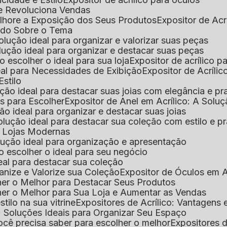
que Revoluciona Vendas
Melhore a Exposição dos Seus Produtos
Expositor de Acr
Tudo Sobre o Tema
 solução ideal para organizar e valorizar suas peças
 solução ideal para organizar e destacar suas peças
mo escolher o ideal para sua loja
Expositor de acrílico 
deal para Necessidades de Exibição
Expositor de Acríli
Estilo
lução ideal para destacar suas joias com elegância e pr
as para Escolher
Expositor de Anel em Acrílico: A Solu
ção ideal para organizar e destacar suas joias
solução ideal para destacar sua coleção com estilo e p
ra Lojas Modernas
solução ideal para organização e apresentação
mo escolher o ideal para seu negócio
deal para destacar sua coleção
ganize e Valorize sua Coleção
Expositor de Óculos em Ac
lher o Melhor para Destacar Seus Produtos
lher o Melhor para Sua Loja e Aumentar as Vendas
stilo na sua vitrine
Expositores de Acrílico: Vantagens
e: Soluções Ideais para Organizar Seu Espaço
você precisa saber para escolher o melhor
Expositores d