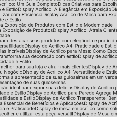
Acrílico: Um Guia Completo
Dicas Criativas para Escol
 e Estilo
Display Acrílico: A Elegância em Exposição
D
ilizar com Eficiência
Display Acrílico de Mesa para E
de e Estilo
 para Exposição de Produtos com Estilo e Modernidade
ara Exposição de Produtos
Display Acrílico: Atraia Clien
idade
al para destacar seus produtos com elegância e praticid
ersatilidade
Display de Acrílico A4: Praticidade e Estilo
ias Incríveis
Display de Acrílico para Mesa: Como Esc
 transforma sua decoração com estilo
Display de acríli
icidade e Estilo
melhor para sua loja e atrair mais clientes
Display de A
Seu Negócio
Display de Acrílico A4: Versatilidade e Estil
nsforma a apresentação de suas guloseimas em um verd
apresentação de suas guloseimas
lução ideal para expor suas delícias
Display de Acrílico
dade e Estilo
Display de Acrílico para Parede Agrega
atilidade e Estilo
Display de Acrílico Transparente: Be
uia Essencial de Benefícios e Aplicações
Display de Acrí
cia e Praticidade
Display de mesa em acrílico como sol
colher e utilizar esta peça versátil
Display de Mesa em