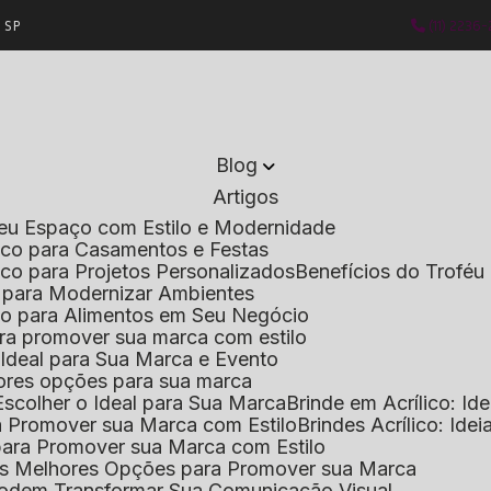
- SP
(11) 2236
Blog
Artigos
 Seu Espaço com Estilo e Modernidade
lico para Casamentos e Festas
lico para Projetos Personalizados
Benefícios do Troféu 
do para Modernizar Ambientes
lico para Alimentos em Seu Negócio
 para promover sua marca com estilo
o Ideal para Sua Marca e Evento
lhores opções para sua marca
Escolher o Ideal para Sua Marca
Brinde em Acrílico: Id
ara Promover sua Marca com Estilo
Brindes Acrílico: Ide
l para Promover sua Marca com Estilo
r as Melhores Opções para Promover sua Marca
s Podem Transformar Sua Comunicação Visual