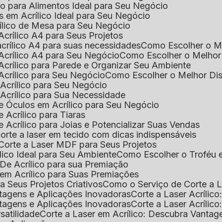
ico para Alimentos Ideal para Seu Negócio
s em Acrílico Ideal para Seu Negócio
rílico de Mesa para Seu Negócio
Acrílico A4 para Seus Projetos
acrílico A4 para suas necessidades
Como Escolher o M
Acrílico A4 para Seu Negócio
Como Escolher o Melhor
Acrílico para Parede e Organizar Seu Ambiente
Acrílico para Seu Negócio
Como Escolher o Melhor Di
 Acrílico para Seu Negócio
 Acrílico para Sua Necessidade
de Óculos em Acrílico para Seu Negócio
 Acrílico para Tiaras
e Acrílico para Joias e Potencializar Suas Vendas
corte a laser em tecido com dicas indispensáveis
 Corte a Laser MDF para Seus Projetos
ílico Ideal para Seu Ambiente
Como Escolher o Troféu 
De Acrílico para sua Premiação
 em Acrílico para Suas Premiações
a Seus Projetos Criativos
Como o Serviço de Corte a L
antagens e Aplicações Inovadoras
Corte a Laser Acríli
antagens e Aplicações Inovadoras
Corte a Laser Acrílic
rsatilidade
Corte a Laser em Acrílico: Descubra Vantag