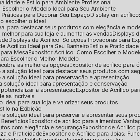
nalidade e Estilo para Ambiente Profissional
o Escolher o Modelo Ideal para Seu Ambiente
as Práticas para Decorar Seu Espaço
Display em acríli
mo escolher o ideal
 ideal para destacar seus produtos com elegância e mod
 o melhor para sua loja e aumentar as vendas
Displays 
dade
Displays de Acrílico: Soluções Inovadoras para E
de Acrílico Ideal para Seu Banheiro
Estilo e Praticidad
o para Mesa
Expositor Acrílico: Como Escolher o Mode
s para Escolher o Melhor Modelo
descubra as melhores opções
Expositor de acrílico para 
s é a solução ideal para destacar seus produtos com seg
s é a solução ideal para preservação e apresentação
s: a solução ideal para apresentação e conservação
o potencializar a apresentação
Expositor de Acrílico pa
deias Incríveis
 o ideal para sua loja e valorizar seus produtos
Estilo na Exibição
 é a solução ideal para preservar e apresentar seus pro
: Benefícios
Expositor de acrílico para alimentos: Vant
rodutos com elegância e segurança
Expositor de Acrílico
eza e Praticidade
Expositor de Acrílico para Joias: Func
icidade e Estilo
Expositor de acrílico para óculos