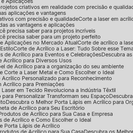
s e Aplicações
 projetos criativos em realidade com precisão e qualida
 suas aplicações e vantagens
criativos com precisão e qualidade
Corte a laser em acrí
todas as vantagens e aplicações
ocê precisa saber para projetos incríveis
você precisa saber para um projeto perfeito
ns e Aplicações no Mercado Atual
Corte de acrílico a l
Estilo
Corte de Acrílico a Laser: Tudo Sobre esse Tem
s de Acrílico para Eventos e Celebrações
Descubra a
 Acrílico para Diversos Usos
el de Acrílico para a organização do seu ambiente
e Corte a Laser Metal e Como Escolher o Ideal
e Acrílico Personalizado para Reconhecimento
m Acrílico para Premiações
 Laser em Tecido Revoluciona a Indústria Têxtil
o para Personalizar Transformam seu Espaço
Descubra
ito
Descubra o Melhor Porta Lápis em Acrílico para O
eta de Acrílico para Seu Escritório
 Produtos de Acrílico para Sua Casa e Empresa
s de Acrílico e Como Escolher o Ideal
e Porta Lápis de Acrílico
Produtos de Acrílico para Sua Casa
Descubra os Melho