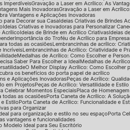
as Imperdíveis
Gravação a Laser em Acrílico: As Vanta
antagens Mais Inovadoras
Gravação a Laser em Acríli
ubra Vantagens e Aplicações Inovadoras
ico para Decorar sua Casa
Ideias Criativas de Brindes Ac
co
Ideias Criativas e Inovadoras para Personalizar Cane
 Acrílico
Ideias de Brinde em Acrílico Criativas
Ideias d
reender
Importância do Troféu de Acrílico para Empresa
para todas as ocasiões
Lembrancinhas de acrílico: Cria
 Incríveis
Lembrancinhas de Acrílico: Criatividade e P
bilidade
Medalhas de Acrílico: Como Escolher e Person
recisa Saber Para Escolher a Ideal
Medalhas de Acrílico
rsatilidade
O Melhor Display Acrílico: Como Escolher
cubra os benefícios do porta papel de acrílico
ens e Aplicações Inovadoras
Peças de Acrílico: Qualid
tilo em Projetos
Peças de Acrílico: Versatilidade e Estil
ra Celebrar Momentos Especiais
Placa de Homenagem d
a todas as ocasiões
Porta Caneta de Acrílico: A Soluç
 e Estilo
Porta Caneta de Acrílico: Funcionalidade e E
tivas para Organizar
o ideal para organização e estilo no seu espaço
Porta Ce
suas vantagens e funcionalidades
 o Modelo Ideal para Seu Escritório