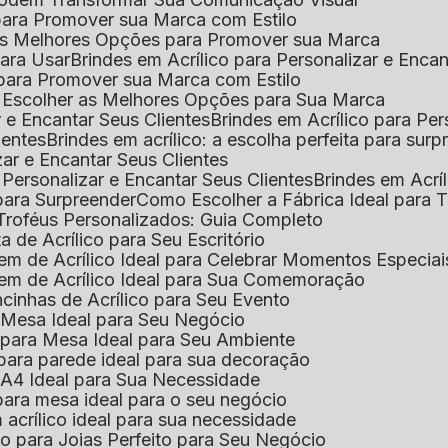
l para Promover sua Marca com Estilo
r as Melhores Opções para Promover sua Marca
 para Usar
Brindes em Acrílico para Personalizar e Enca
l para Promover sua Marca com Estilo
o Escolher as Melhores Opções para Sua Marca
r e Encantar Seus Clientes
Brindes em Acrílico para Per
ientes
Brindes em acrílico: a escolha perfeita para sur
zar e Encantar Seus Clientes
 Personalizar e Encantar Seus Clientes
Brindes em Acrí
s para Surpreender
Como Escolher a Fábrica Ideal para 
 Troféus Personalizados: Guia Completo
 de Acrílico para Seu Escritório
m de Acrílico Ideal para Celebrar Momentos Especiai
em de Acrílico Ideal para Sua Comemoração
cinhas de Acrílico para Seu Evento
e Mesa Ideal para Seu Negócio
o para Mesa Ideal para Seu Ambiente
 para parede ideal para sua decoração
o A4 Ideal para Sua Necessidade
 para mesa ideal para o seu negócio
 acrílico ideal para sua necessidade
co para Joias Perfeito para Seu Negócio