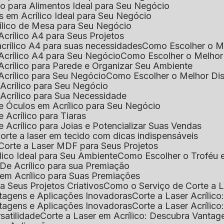
ico para Alimentos Ideal para Seu Negócio
s em Acrílico Ideal para Seu Negócio
rílico de Mesa para Seu Negócio
Acrílico A4 para Seus Projetos
acrílico A4 para suas necessidades
Como Escolher o M
Acrílico A4 para Seu Negócio
Como Escolher o Melhor
Acrílico para Parede e Organizar Seu Ambiente
Acrílico para Seu Negócio
Como Escolher o Melhor Di
 Acrílico para Seu Negócio
 Acrílico para Sua Necessidade
de Óculos em Acrílico para Seu Negócio
 Acrílico para Tiaras
e Acrílico para Joias e Potencializar Suas Vendas
corte a laser em tecido com dicas indispensáveis
 Corte a Laser MDF para Seus Projetos
ílico Ideal para Seu Ambiente
Como Escolher o Troféu 
De Acrílico para sua Premiação
 em Acrílico para Suas Premiações
a Seus Projetos Criativos
Como o Serviço de Corte a L
antagens e Aplicações Inovadoras
Corte a Laser Acríli
antagens e Aplicações Inovadoras
Corte a Laser Acrílic
rsatilidade
Corte a Laser em Acrílico: Descubra Vantag