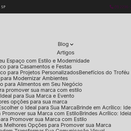
- SP
(11) 2236
Blog
Artigos
 Seu Espaço com Estilo e Modernidade
lico para Casamentos e Festas
lico para Projetos Personalizados
Benefícios do Troféu 
do para Modernizar Ambientes
lico para Alimentos em Seu Negócio
 para promover sua marca com estilo
o Ideal para Sua Marca e Evento
lhores opções para sua marca
Escolher o Ideal para Sua Marca
Brinde em Acrílico: Id
ara Promover sua Marca com Estilo
Brindes Acrílico: Ide
l para Promover sua Marca com Estilo
r as Melhores Opções para Promover sua Marca
s Podem Transformar Sua Comunicação Visual