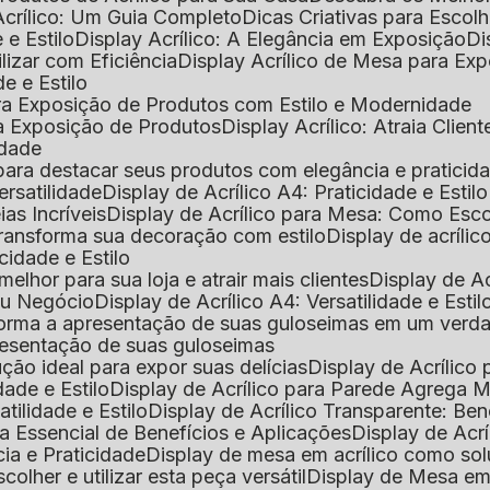
Acrílico: Um Guia Completo
Dicas Criativas para Escol
 e Estilo
Display Acrílico: A Elegância em Exposição
D
ilizar com Eficiência
Display Acrílico de Mesa para E
de e Estilo
 para Exposição de Produtos com Estilo e Modernidade
ara Exposição de Produtos
Display Acrílico: Atraia Clien
idade
al para destacar seus produtos com elegância e praticid
ersatilidade
Display de Acrílico A4: Praticidade e Estilo
ias Incríveis
Display de Acrílico para Mesa: Como Esc
 transforma sua decoração com estilo
Display de acríli
icidade e Estilo
melhor para sua loja e atrair mais clientes
Display de A
Seu Negócio
Display de Acrílico A4: Versatilidade e Estil
nsforma a apresentação de suas guloseimas em um verd
apresentação de suas guloseimas
lução ideal para expor suas delícias
Display de Acrílico
dade e Estilo
Display de Acrílico para Parede Agrega
atilidade e Estilo
Display de Acrílico Transparente: Be
uia Essencial de Benefícios e Aplicações
Display de Acrí
cia e Praticidade
Display de mesa em acrílico como sol
colher e utilizar esta peça versátil
Display de Mesa em