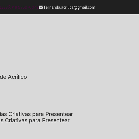
-2238
(11) 9759-0042
fernanda.acrilica@gmail.com
de Acrílico
eias Criativas para Presentear
ias Criativas para Presentear