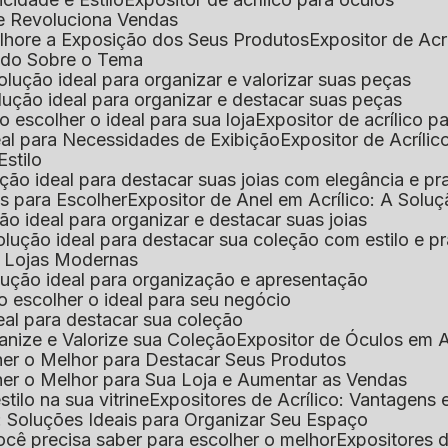
que Revoluciona Vendas
Melhore a Exposição dos Seus Produtos
Expositor de Acr
Tudo Sobre o Tema
 solução ideal para organizar e valorizar suas peças
 solução ideal para organizar e destacar suas peças
mo escolher o ideal para sua loja
Expositor de acrílico 
deal para Necessidades de Exibição
Expositor de Acríli
Estilo
lução ideal para destacar suas joias com elegância e pr
as para Escolher
Expositor de Anel em Acrílico: A Solu
ção ideal para organizar e destacar suas joias
solução ideal para destacar sua coleção com estilo e p
ra Lojas Modernas
solução ideal para organização e apresentação
mo escolher o ideal para seu negócio
deal para destacar sua coleção
ganize e Valorize sua Coleção
Expositor de Óculos em Ac
lher o Melhor para Destacar Seus Produtos
lher o Melhor para Sua Loja e Aumentar as Vendas
stilo na sua vitrine
Expositores de Acrílico: Vantagens
e: Soluções Ideais para Organizar Seu Espaço
você precisa saber para escolher o melhor
Expositores d