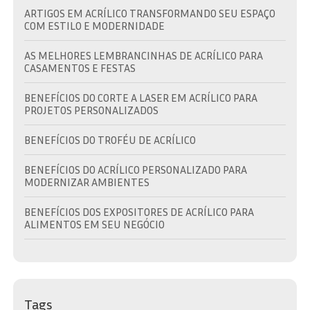
ARTIGOS EM ACRÍLICO TRANSFORMANDO SEU ESPAÇO
COM ESTILO E MODERNIDADE
AS MELHORES LEMBRANCINHAS DE ACRÍLICO PARA
CASAMENTOS E FESTAS
BENEFÍCIOS DO CORTE A LASER EM ACRÍLICO PARA
PROJETOS PERSONALIZADOS
BENEFÍCIOS DO TROFÉU DE ACRÍLICO
BENEFÍCIOS DO ACRÍLICO PERSONALIZADO PARA
MODERNIZAR AMBIENTES
BENEFÍCIOS DOS EXPOSITORES DE ACRÍLICO PARA
ALIMENTOS EM SEU NEGÓCIO
BRINDE EM ACRÍLICO: A ESCOLHA IDEAL PARA
PROMOVER SUA MARCA COM ESTILO
BRINDE EM ACRÍLICO: COMO ESCOLHER O IDEAL PARA
Tags
SUA MARCA E EVENTO