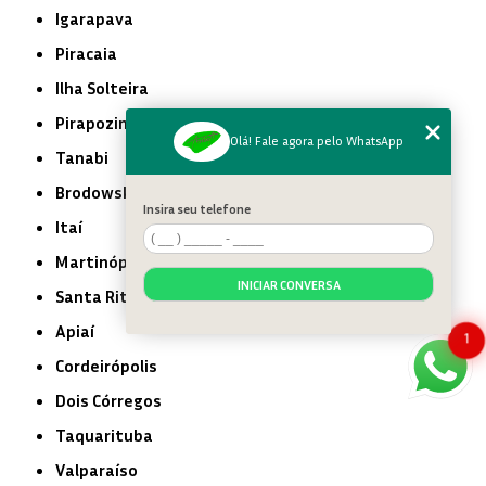
Igarapava
Piracaia
Ilha Solteira
Pirapozinho
Olá! Fale agora pelo WhatsApp
Tanabi
Brodowski
Insira seu telefone
Itaí
Martinópolis
INICIAR CONVERSA
Santa Rita do Passa Quatro
Apiaí
1
Cordeirópolis
Dois Córregos
Taquarituba
Valparaíso