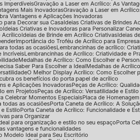
as Imperdíveis
Gravação a Laser em Acrílico: As Vanta
antagens Mais Inovadoras
Gravação a Laser em Acríli
ubra Vantagens e Aplicações Inovadoras
ico para Decorar sua Casa
Ideias Criativas de Brindes Ac
co
Ideias Criativas e Inovadoras para Personalizar Cane
 Acrílico
Ideias de Brinde em Acrílico Criativas
Ideias d
reender
Importância do Troféu de Acrílico para Empresa
para todas as ocasiões
Lembrancinhas de acrílico: Cria
 Incríveis
Lembrancinhas de Acrílico: Criatividade e P
bilidade
Medalhas de Acrílico: Como Escolher e Person
recisa Saber Para Escolher a Ideal
Medalhas de Acrílico
rsatilidade
O Melhor Display Acrílico: Como Escolher
cubra os benefícios do porta papel de acrílico
ens e Aplicações Inovadoras
Peças de Acrílico: Qualid
tilo em Projetos
Peças de Acrílico: Versatilidade e Estil
ra Celebrar Momentos Especiais
Placa de Homenagem d
a todas as ocasiões
Porta Caneta de Acrílico: A Soluç
 e Estilo
Porta Caneta de Acrílico: Funcionalidade e E
tivas para Organizar
o ideal para organização e estilo no seu espaço
Porta Ce
suas vantagens e funcionalidades
 o Modelo Ideal para Seu Escritório