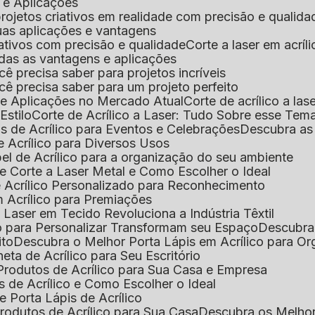
s e Aplicações
 projetos criativos em realidade com precisão e qualida
 suas aplicações e vantagens
criativos com precisão e qualidade
Corte a laser em acrí
todas as vantagens e aplicações
ocê precisa saber para projetos incríveis
você precisa saber para um projeto perfeito
ns e Aplicações no Mercado Atual
Corte de acrílico a l
Estilo
Corte de Acrílico a Laser: Tudo Sobre esse Tem
s de Acrílico para Eventos e Celebrações
Descubra a
 Acrílico para Diversos Usos
el de Acrílico para a organização do seu ambiente
e Corte a Laser Metal e Como Escolher o Ideal
e Acrílico Personalizado para Reconhecimento
m Acrílico para Premiações
 Laser em Tecido Revoluciona a Indústria Têxtil
o para Personalizar Transformam seu Espaço
Descubra
ito
Descubra o Melhor Porta Lápis em Acrílico para O
eta de Acrílico para Seu Escritório
 Produtos de Acrílico para Sua Casa e Empresa
s de Acrílico e Como Escolher o Ideal
e Porta Lápis de Acrílico
Produtos de Acrílico para Sua Casa
Descubra os Melho