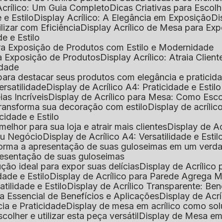
Acrílico: Um Guia Completo
Dicas Criativas para Escol
 e Estilo
Display Acrílico: A Elegância em Exposição
D
ilizar com Eficiência
Display Acrílico de Mesa para E
de e Estilo
 para Exposição de Produtos com Estilo e Modernidade
ara Exposição de Produtos
Display Acrílico: Atraia Clien
idade
al para destacar seus produtos com elegância e praticid
ersatilidade
Display de Acrílico A4: Praticidade e Estilo
ias Incríveis
Display de Acrílico para Mesa: Como Esc
 transforma sua decoração com estilo
Display de acríli
icidade e Estilo
melhor para sua loja e atrair mais clientes
Display de A
Seu Negócio
Display de Acrílico A4: Versatilidade e Estil
nsforma a apresentação de suas guloseimas em um verd
apresentação de suas guloseimas
lução ideal para expor suas delícias
Display de Acrílico
dade e Estilo
Display de Acrílico para Parede Agrega
atilidade e Estilo
Display de Acrílico Transparente: Be
uia Essencial de Benefícios e Aplicações
Display de Acrí
cia e Praticidade
Display de mesa em acrílico como sol
colher e utilizar esta peça versátil
Display de Mesa em