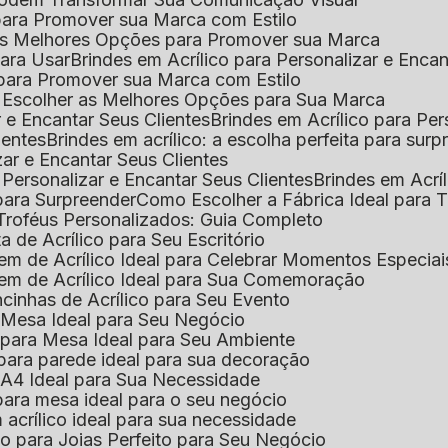
l para Promover sua Marca com Estilo
r as Melhores Opções para Promover sua Marca
 para Usar
Brindes em Acrílico para Personalizar e Enca
l para Promover sua Marca com Estilo
o Escolher as Melhores Opções para Sua Marca
r e Encantar Seus Clientes
Brindes em Acrílico para Per
ientes
Brindes em acrílico: a escolha perfeita para sur
zar e Encantar Seus Clientes
 Personalizar e Encantar Seus Clientes
Brindes em Acrí
s para Surpreender
Como Escolher a Fábrica Ideal para 
 Troféus Personalizados: Guia Completo
 de Acrílico para Seu Escritório
m de Acrílico Ideal para Celebrar Momentos Especiai
em de Acrílico Ideal para Sua Comemoração
cinhas de Acrílico para Seu Evento
e Mesa Ideal para Seu Negócio
o para Mesa Ideal para Seu Ambiente
 para parede ideal para sua decoração
o A4 Ideal para Sua Necessidade
 para mesa ideal para o seu negócio
 acrílico ideal para sua necessidade
co para Joias Perfeito para Seu Negócio