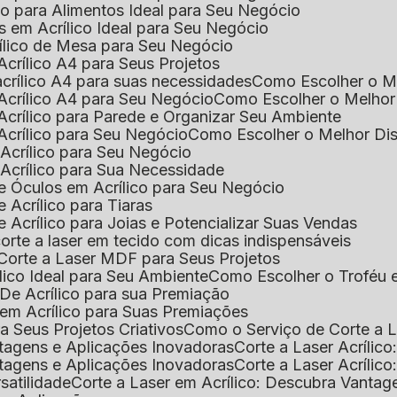
ico para Alimentos Ideal para Seu Negócio
s em Acrílico Ideal para Seu Negócio
rílico de Mesa para Seu Negócio
Acrílico A4 para Seus Projetos
acrílico A4 para suas necessidades
Como Escolher o M
Acrílico A4 para Seu Negócio
Como Escolher o Melhor
Acrílico para Parede e Organizar Seu Ambiente
Acrílico para Seu Negócio
Como Escolher o Melhor Di
 Acrílico para Seu Negócio
 Acrílico para Sua Necessidade
de Óculos em Acrílico para Seu Negócio
 Acrílico para Tiaras
e Acrílico para Joias e Potencializar Suas Vendas
corte a laser em tecido com dicas indispensáveis
 Corte a Laser MDF para Seus Projetos
ílico Ideal para Seu Ambiente
Como Escolher o Troféu 
De Acrílico para sua Premiação
 em Acrílico para Suas Premiações
a Seus Projetos Criativos
Como o Serviço de Corte a L
antagens e Aplicações Inovadoras
Corte a Laser Acríli
antagens e Aplicações Inovadoras
Corte a Laser Acrílic
rsatilidade
Corte a Laser em Acrílico: Descubra Vantag