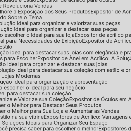
que Revoluciona Vendas
Melhore a Exposição dos Seus Produtos
Expositor de Acr
Tudo Sobre o Tema
 solução ideal para organizar e valorizar suas peças
 solução ideal para organizar e destacar suas peças
mo escolher o ideal para sua loja
Expositor de acrílico 
deal para Necessidades de Exibição
Expositor de Acríli
Estilo
lução ideal para destacar suas joias com elegância e pr
as para Escolher
Expositor de Anel em Acrílico: A Solu
ção ideal para organizar e destacar suas joias
solução ideal para destacar sua coleção com estilo e p
ra Lojas Modernas
solução ideal para organização e apresentação
mo escolher o ideal para seu negócio
deal para destacar sua coleção
ganize e Valorize sua Coleção
Expositor de Óculos em Ac
lher o Melhor para Destacar Seus Produtos
lher o Melhor para Sua Loja e Aumentar as Vendas
stilo na sua vitrine
Expositores de Acrílico: Vantagens
e: Soluções Ideais para Organizar Seu Espaço
você precisa saber para escolher o melhor
Expositores d