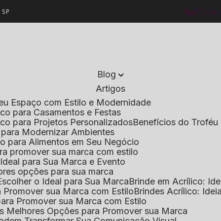
- SP
(11) 2236
Blog
Artigos
 Seu Espaço com Estilo e Modernidade
lico para Casamentos e Festas
lico para Projetos Personalizados
Benefícios do Troféu 
do para Modernizar Ambientes
lico para Alimentos em Seu Negócio
 para promover sua marca com estilo
o Ideal para Sua Marca e Evento
lhores opções para sua marca
Escolher o Ideal para Sua Marca
Brinde em Acrílico: Id
ara Promover sua Marca com Estilo
Brindes Acrílico: Ide
l para Promover sua Marca com Estilo
r as Melhores Opções para Promover sua Marca
s Podem Transformar Sua Comunicação Visual