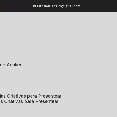
-2238
(11) 9759-0042
fernanda.acrilica@gmail.com
de Acrílico
eias Criativas para Presentear
ias Criativas para Presentear