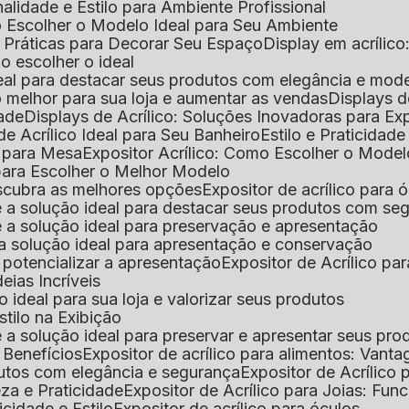
nalidade e Estilo para Ambiente Profissional
o Escolher o Modelo Ideal para Seu Ambiente
as Práticas para Decorar Seu Espaço
Display em acríli
mo escolher o ideal
 ideal para destacar seus produtos com elegância e mod
 o melhor para sua loja e aumentar as vendas
Displays 
dade
Displays de Acrílico: Soluções Inovadoras para E
de Acrílico Ideal para Seu Banheiro
Estilo e Praticidad
o para Mesa
Expositor Acrílico: Como Escolher o Mode
s para Escolher o Melhor Modelo
descubra as melhores opções
Expositor de acrílico para 
s é a solução ideal para destacar seus produtos com seg
s é a solução ideal para preservação e apresentação
s: a solução ideal para apresentação e conservação
o potencializar a apresentação
Expositor de Acrílico pa
deias Incríveis
 o ideal para sua loja e valorizar seus produtos
Estilo na Exibição
 é a solução ideal para preservar e apresentar seus pro
: Benefícios
Expositor de acrílico para alimentos: Vant
rodutos com elegância e segurança
Expositor de Acrílico
eza e Praticidade
Expositor de Acrílico para Joias: Func
icidade e Estilo
Expositor de acrílico para óculos