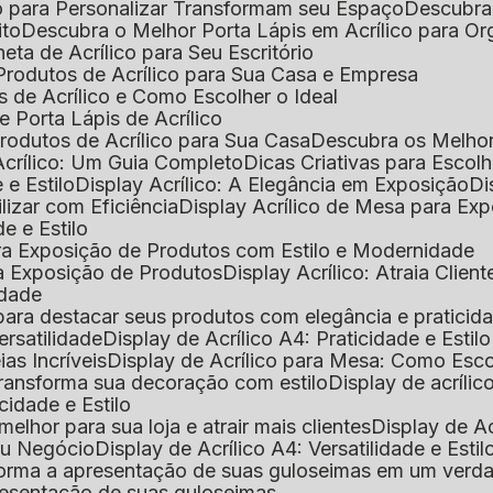
o para Personalizar Transformam seu Espaço
Descubra
ito
Descubra o Melhor Porta Lápis em Acrílico para O
eta de Acrílico para Seu Escritório
 Produtos de Acrílico para Sua Casa e Empresa
s de Acrílico e Como Escolher o Ideal
e Porta Lápis de Acrílico
Produtos de Acrílico para Sua Casa
Descubra os Melho
Acrílico: Um Guia Completo
Dicas Criativas para Escol
 e Estilo
Display Acrílico: A Elegância em Exposição
D
ilizar com Eficiência
Display Acrílico de Mesa para E
de e Estilo
 para Exposição de Produtos com Estilo e Modernidade
ara Exposição de Produtos
Display Acrílico: Atraia Clien
idade
al para destacar seus produtos com elegância e praticid
ersatilidade
Display de Acrílico A4: Praticidade e Estilo
ias Incríveis
Display de Acrílico para Mesa: Como Esc
 transforma sua decoração com estilo
Display de acríli
icidade e Estilo
melhor para sua loja e atrair mais clientes
Display de A
Seu Negócio
Display de Acrílico A4: Versatilidade e Estil
nsforma a apresentação de suas guloseimas em um verd
apresentação de suas guloseimas