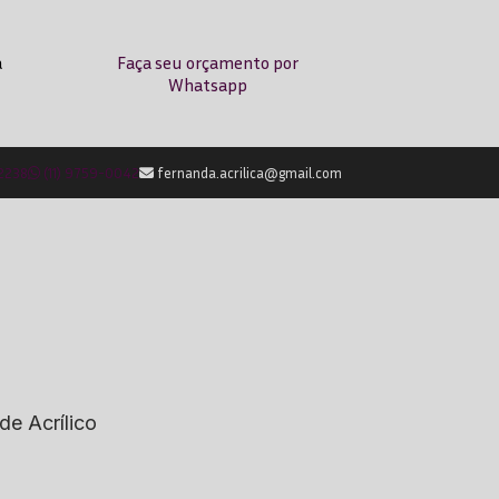
a
Faça seu orçamento por
Whatsapp
-2238
(11) 9759-0042
fernanda.acrilica@gmail.com
de Acrílico