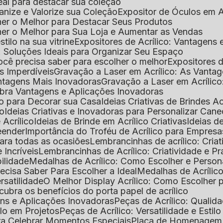
deal para destacar sua coleção
ganize e Valorize sua Coleção
Expositor de Óculos em Ac
lher o Melhor para Destacar Seus Produtos
lher o Melhor para Sua Loja e Aumentar as Vendas
stilo na sua vitrine
Expositores de Acrílico: Vantagens
e: Soluções Ideais para Organizar Seu Espaço
você precisa saber para escolher o melhor
Expositores d
as Imperdíveis
Gravação a Laser em Acrílico: As Vanta
antagens Mais Inovadoras
Gravação a Laser em Acríli
ubra Vantagens e Aplicações Inovadoras
ico para Decorar sua Casa
Ideias Criativas de Brindes Ac
co
Ideias Criativas e Inovadoras para Personalizar Cane
 Acrílico
Ideias de Brinde em Acrílico Criativas
Ideias d
reender
Importância do Troféu de Acrílico para Empresa
para todas as ocasiões
Lembrancinhas de acrílico: Cria
 Incríveis
Lembrancinhas de Acrílico: Criatividade e P
bilidade
Medalhas de Acrílico: Como Escolher e Person
recisa Saber Para Escolher a Ideal
Medalhas de Acrílico
rsatilidade
O Melhor Display Acrílico: Como Escolher
cubra os benefícios do porta papel de acrílico
ens e Aplicações Inovadoras
Peças de Acrílico: Qualid
tilo em Projetos
Peças de Acrílico: Versatilidade e Estil
ra Celebrar Momentos Especiais
Placa de Homenagem d