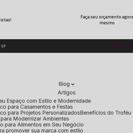
Faça seu orçamento agor
istas!
mesmo
- SP
(11) 2236
Blog
Artigos
 Seu Espaço com Estilo e Modernidade
lico para Casamentos e Festas
lico para Projetos Personalizados
Benefícios do Troféu 
do para Modernizar Ambientes
lico para Alimentos em Seu Negócio
 para promover sua marca com estilo