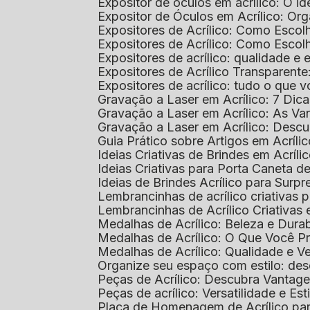
Expositor de óculos em acrílico: O i
Expositor de Óculos em Acrílico: Or
Expositores de Acrílico: Como Esco
Expositores de Acrílico: Como Esco
Expositores de acrílico: qualidade e e
Expositores de Acrílico Transparent
Expositores de acrílico: tudo o que 
Gravação a Laser em Acrílico: 7 Dic
Gravação a Laser em Acrílico: As V
Gravação a Laser em Acrílico: Desc
Guia Prático sobre Artigos em Acríl
Ideias Criativas de Brindes em Acríli
Ideias Criativas para Porta Caneta de
Ideias de Brindes Acrílico para Surp
Lembrancinhas de acrílico criativas 
Lembrancinhas de Acrílico Criativas e
Medalhas de Acrílico: Beleza e Dura
Medalhas de Acrílico: O Que Você P
Medalhas de Acrílico: Qualidade e Ve
Organize seu espaço com estilo: des
Peças de Acrílico: Descubra Vantag
Peças de acrílico: Versatilidade e Es
Placa de Homenagem de Acrílico pa