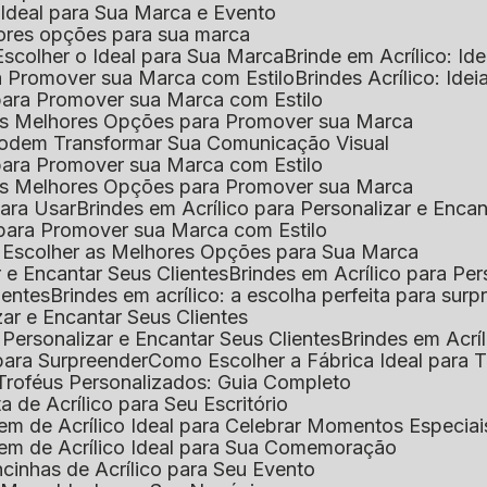
o Ideal para Sua Marca e Evento
lhores opções para sua marca
Escolher o Ideal para Sua Marca
Brinde em Acrílico: Id
ara Promover sua Marca com Estilo
Brindes Acrílico: Ide
l para Promover sua Marca com Estilo
r as Melhores Opções para Promover sua Marca
s Podem Transformar Sua Comunicação Visual
l para Promover sua Marca com Estilo
r as Melhores Opções para Promover sua Marca
 para Usar
Brindes em Acrílico para Personalizar e Enca
l para Promover sua Marca com Estilo
o Escolher as Melhores Opções para Sua Marca
r e Encantar Seus Clientes
Brindes em Acrílico para Per
ientes
Brindes em acrílico: a escolha perfeita para sur
zar e Encantar Seus Clientes
 Personalizar e Encantar Seus Clientes
Brindes em Acrí
s para Surpreender
Como Escolher a Fábrica Ideal para 
 Troféus Personalizados: Guia Completo
 de Acrílico para Seu Escritório
m de Acrílico Ideal para Celebrar Momentos Especiai
em de Acrílico Ideal para Sua Comemoração
cinhas de Acrílico para Seu Evento