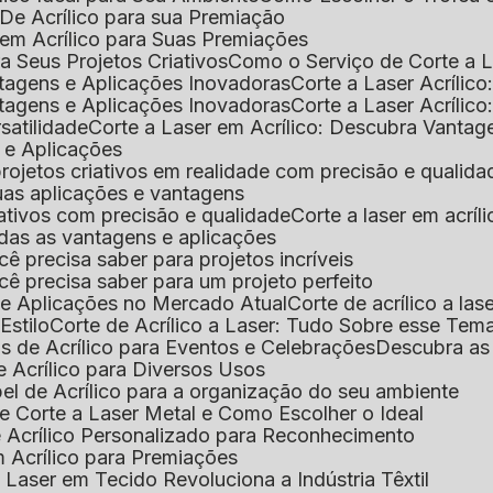
De Acrílico para sua Premiação
 em Acrílico para Suas Premiações
a Seus Projetos Criativos
Como o Serviço de Corte a L
antagens e Aplicações Inovadoras
Corte a Laser Acríli
antagens e Aplicações Inovadoras
Corte a Laser Acrílic
rsatilidade
Corte a Laser em Acrílico: Descubra Vantag
s e Aplicações
 projetos criativos em realidade com precisão e qualida
 suas aplicações e vantagens
criativos com precisão e qualidade
Corte a laser em acrí
todas as vantagens e aplicações
ocê precisa saber para projetos incríveis
você precisa saber para um projeto perfeito
ns e Aplicações no Mercado Atual
Corte de acrílico a l
Estilo
Corte de Acrílico a Laser: Tudo Sobre esse Tem
s de Acrílico para Eventos e Celebrações
Descubra a
 Acrílico para Diversos Usos
el de Acrílico para a organização do seu ambiente
e Corte a Laser Metal e Como Escolher o Ideal
e Acrílico Personalizado para Reconhecimento
m Acrílico para Premiações
 Laser em Tecido Revoluciona a Indústria Têxtil