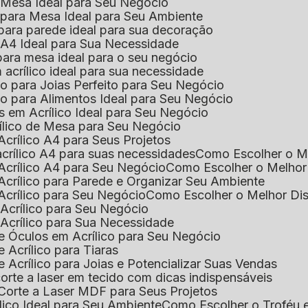
e Mesa Ideal para Seu Negócio
o para Mesa Ideal para Seu Ambiente
 para parede ideal para sua decoração
o A4 Ideal para Sua Necessidade
 para mesa ideal para o seu negócio
 acrílico ideal para sua necessidade
co para Joias Perfeito para Seu Negócio
ico para Alimentos Ideal para Seu Negócio
s em Acrílico Ideal para Seu Negócio
rílico de Mesa para Seu Negócio
Acrílico A4 para Seus Projetos
acrílico A4 para suas necessidades
Como Escolher o M
Acrílico A4 para Seu Negócio
Como Escolher o Melhor
Acrílico para Parede e Organizar Seu Ambiente
Acrílico para Seu Negócio
Como Escolher o Melhor Di
 Acrílico para Seu Negócio
 Acrílico para Sua Necessidade
de Óculos em Acrílico para Seu Negócio
 Acrílico para Tiaras
e Acrílico para Joias e Potencializar Suas Vendas
corte a laser em tecido com dicas indispensáveis
 Corte a Laser MDF para Seus Projetos
ílico Ideal para Seu Ambiente
Como Escolher o Troféu 