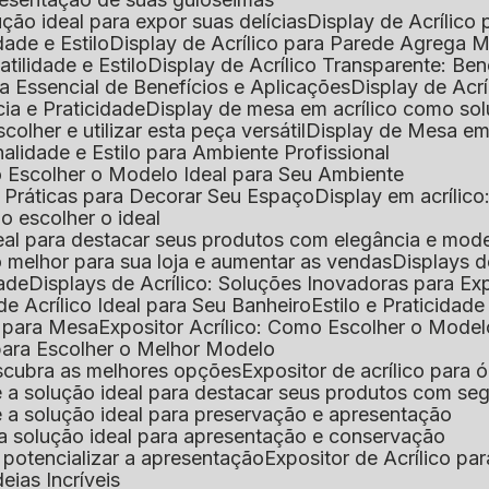
lução ideal para expor suas delícias
Display de Acrílico
dade e Estilo
Display de Acrílico para Parede Agrega
atilidade e Estilo
Display de Acrílico Transparente: Be
uia Essencial de Benefícios e Aplicações
Display de Acrí
cia e Praticidade
Display de mesa em acrílico como sol
colher e utilizar esta peça versátil
Display de Mesa em
nalidade e Estilo para Ambiente Profissional
o Escolher o Modelo Ideal para Seu Ambiente
as Práticas para Decorar Seu Espaço
Display em acríli
mo escolher o ideal
 ideal para destacar seus produtos com elegância e mod
 o melhor para sua loja e aumentar as vendas
Displays 
dade
Displays de Acrílico: Soluções Inovadoras para E
de Acrílico Ideal para Seu Banheiro
Estilo e Praticidad
o para Mesa
Expositor Acrílico: Como Escolher o Mode
s para Escolher o Melhor Modelo
descubra as melhores opções
Expositor de acrílico para 
s é a solução ideal para destacar seus produtos com seg
s é a solução ideal para preservação e apresentação
s: a solução ideal para apresentação e conservação
o potencializar a apresentação
Expositor de Acrílico pa
deias Incríveis