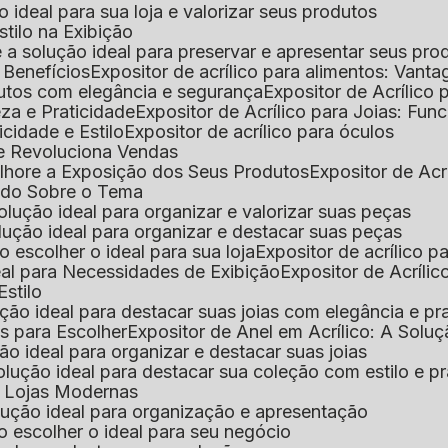
 o ideal para sua loja e valorizar seus produtos
Estilo na Exibição
 é a solução ideal para preservar e apresentar seus pro
: Benefícios
Expositor de acrílico para alimentos: Vant
rodutos com elegância e segurança
Expositor de Acrílico
eza e Praticidade
Expositor de Acrílico para Joias: Func
icidade e Estilo
Expositor de acrílico para óculos
que Revoluciona Vendas
Melhore a Exposição dos Seus Produtos
Expositor de Acr
Tudo Sobre o Tema
 solução ideal para organizar e valorizar suas peças
 solução ideal para organizar e destacar suas peças
mo escolher o ideal para sua loja
Expositor de acrílico 
deal para Necessidades de Exibição
Expositor de Acríli
Estilo
lução ideal para destacar suas joias com elegância e pr
as para Escolher
Expositor de Anel em Acrílico: A Solu
ção ideal para organizar e destacar suas joias
solução ideal para destacar sua coleção com estilo e p
ra Lojas Modernas
solução ideal para organização e apresentação
mo escolher o ideal para seu negócio