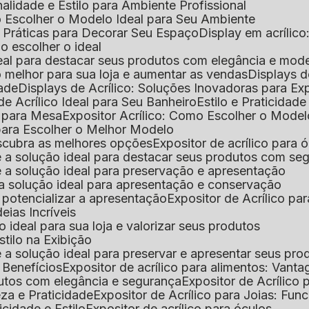
nalidade e Estilo para Ambiente Profissional
o Escolher o Modelo Ideal para Seu Ambiente
as Práticas para Decorar Seu Espaço
Display em acríli
mo escolher o ideal
 ideal para destacar seus produtos com elegância e mod
 o melhor para sua loja e aumentar as vendas
Displays 
dade
Displays de Acrílico: Soluções Inovadoras para E
de Acrílico Ideal para Seu Banheiro
Estilo e Praticidad
o para Mesa
Expositor Acrílico: Como Escolher o Mode
s para Escolher o Melhor Modelo
descubra as melhores opções
Expositor de acrílico para 
s é a solução ideal para destacar seus produtos com seg
s é a solução ideal para preservação e apresentação
s: a solução ideal para apresentação e conservação
o potencializar a apresentação
Expositor de Acrílico pa
deias Incríveis
 o ideal para sua loja e valorizar seus produtos
Estilo na Exibição
 é a solução ideal para preservar e apresentar seus pro
: Benefícios
Expositor de acrílico para alimentos: Vant
rodutos com elegância e segurança
Expositor de Acrílico
eza e Praticidade
Expositor de Acrílico para Joias: Func
icidade e Estilo
Expositor de acrílico para óculos