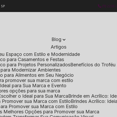
- SP
(11) 2236
Blog
Artigos
 Seu Espaço com Estilo e Modernidade
lico para Casamentos e Festas
lico para Projetos Personalizados
Benefícios do Troféu 
do para Modernizar Ambientes
lico para Alimentos em Seu Negócio
 para promover sua marca com estilo
o Ideal para Sua Marca e Evento
lhores opções para sua marca
Escolher o Ideal para Sua Marca
Brinde em Acrílico: Id
ara Promover sua Marca com Estilo
Brindes Acrílico: Ide
l para Promover sua Marca com Estilo
r as Melhores Opções para Promover sua Marca
s Podem Transformar Sua Comunicação Visual