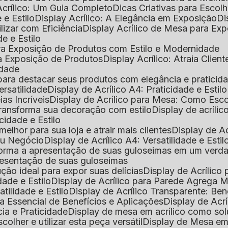
Acrílico: Um Guia Completo
Dicas Criativas para Escol
 e Estilo
Display Acrílico: A Elegância em Exposição
D
ilizar com Eficiência
Display Acrílico de Mesa para E
de e Estilo
 para Exposição de Produtos com Estilo e Modernidade
ara Exposição de Produtos
Display Acrílico: Atraia Clien
idade
al para destacar seus produtos com elegância e praticid
ersatilidade
Display de Acrílico A4: Praticidade e Estilo
ias Incríveis
Display de Acrílico para Mesa: Como Esc
 transforma sua decoração com estilo
Display de acríli
icidade e Estilo
melhor para sua loja e atrair mais clientes
Display de A
Seu Negócio
Display de Acrílico A4: Versatilidade e Estil
nsforma a apresentação de suas guloseimas em um verd
apresentação de suas guloseimas
lução ideal para expor suas delícias
Display de Acrílico
dade e Estilo
Display de Acrílico para Parede Agrega
atilidade e Estilo
Display de Acrílico Transparente: Be
uia Essencial de Benefícios e Aplicações
Display de Acrí
cia e Praticidade
Display de mesa em acrílico como sol
colher e utilizar esta peça versátil
Display de Mesa em