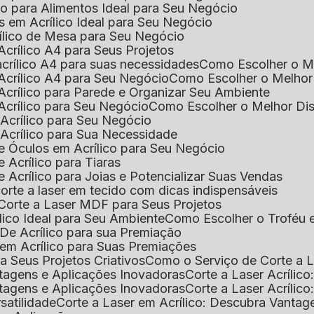
ico para Alimentos Ideal para Seu Negócio
s em Acrílico Ideal para Seu Negócio
rílico de Mesa para Seu Negócio
Acrílico A4 para Seus Projetos
acrílico A4 para suas necessidades
Como Escolher o M
Acrílico A4 para Seu Negócio
Como Escolher o Melhor
Acrílico para Parede e Organizar Seu Ambiente
Acrílico para Seu Negócio
Como Escolher o Melhor Di
 Acrílico para Seu Negócio
 Acrílico para Sua Necessidade
de Óculos em Acrílico para Seu Negócio
 Acrílico para Tiaras
e Acrílico para Joias e Potencializar Suas Vendas
corte a laser em tecido com dicas indispensáveis
 Corte a Laser MDF para Seus Projetos
ílico Ideal para Seu Ambiente
Como Escolher o Troféu 
De Acrílico para sua Premiação
 em Acrílico para Suas Premiações
a Seus Projetos Criativos
Como o Serviço de Corte a L
antagens e Aplicações Inovadoras
Corte a Laser Acríli
antagens e Aplicações Inovadoras
Corte a Laser Acrílic
rsatilidade
Corte a Laser em Acrílico: Descubra Vantag