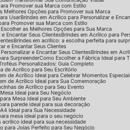
l para Promover sua Marca com Estilo
r as Melhores Opções para Promover sua Marca
 para Usar
Brindes em Acrílico para Personalizar e Enca
l para Promover sua Marca com Estilo
o Escolher as Melhores Opções para Sua Marca
r e Encantar Seus Clientes
Brindes em Acrílico para Per
ientes
Brindes em acrílico: a escolha perfeita para sur
zar e Encantar Seus Clientes
 Personalizar e Encantar Seus Clientes
Brindes em Acrí
s para Surpreender
Como Escolher a Fábrica Ideal para 
 Troféus Personalizados: Guia Completo
 de Acrílico para Seu Escritório
m de Acrílico Ideal para Celebrar Momentos Especiai
em de Acrílico Ideal para Sua Comemoração
cinhas de Acrílico para Seu Evento
e Mesa Ideal para Seu Negócio
o para Mesa Ideal para Seu Ambiente
 para parede ideal para sua decoração
o A4 Ideal para Sua Necessidade
 para mesa ideal para o seu negócio
 acrílico ideal para sua necessidade
co para Joias Perfeito para Seu Negócio