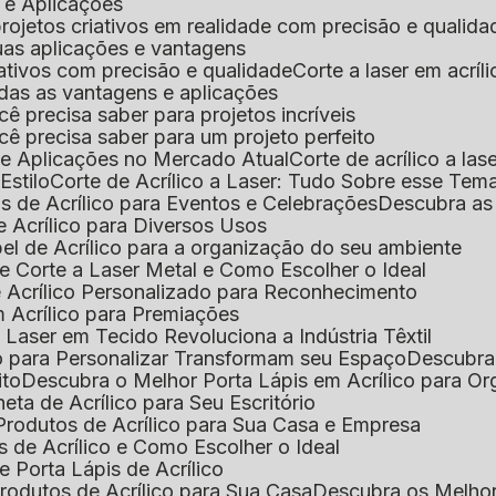
s e Aplicações
 projetos criativos em realidade com precisão e qualida
 suas aplicações e vantagens
criativos com precisão e qualidade
Corte a laser em acrí
todas as vantagens e aplicações
ocê precisa saber para projetos incríveis
você precisa saber para um projeto perfeito
ns e Aplicações no Mercado Atual
Corte de acrílico a l
Estilo
Corte de Acrílico a Laser: Tudo Sobre esse Tem
s de Acrílico para Eventos e Celebrações
Descubra a
 Acrílico para Diversos Usos
el de Acrílico para a organização do seu ambiente
e Corte a Laser Metal e Como Escolher o Ideal
e Acrílico Personalizado para Reconhecimento
m Acrílico para Premiações
 Laser em Tecido Revoluciona a Indústria Têxtil
o para Personalizar Transformam seu Espaço
Descubra
ito
Descubra o Melhor Porta Lápis em Acrílico para O
eta de Acrílico para Seu Escritório
 Produtos de Acrílico para Sua Casa e Empresa
s de Acrílico e Como Escolher o Ideal
e Porta Lápis de Acrílico
Produtos de Acrílico para Sua Casa
Descubra os Melho