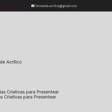
-2238
(11) 9759-0042
fernanda.acrilica@gmail.com
de Acrílico
eias Criativas para Presentear
ias Criativas para Presentear