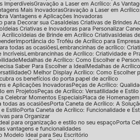
as Imperdíveis
Gravação a Laser em Acrílico: As Vanta
antagens Mais Inovadoras
Gravação a Laser em Acríli
ubra Vantagens e Aplicações Inovadoras
ico para Decorar sua Casa
Ideias Criativas de Brindes Ac
co
Ideias Criativas e Inovadoras para Personalizar Cane
 Acrílico
Ideias de Brinde em Acrílico Criativas
Ideias d
reender
Importância do Troféu de Acrílico para Empresa
para todas as ocasiões
Lembrancinhas de acrílico: Cria
 Incríveis
Lembrancinhas de Acrílico: Criatividade e P
bilidade
Medalhas de Acrílico: Como Escolher e Person
recisa Saber Para Escolher a Ideal
Medalhas de Acrílico
rsatilidade
O Melhor Display Acrílico: Como Escolher
cubra os benefícios do porta papel de acrílico
ens e Aplicações Inovadoras
Peças de Acrílico: Qualid
tilo em Projetos
Peças de Acrílico: Versatilidade e Estil
ra Celebrar Momentos Especiais
Placa de Homenagem d
a todas as ocasiões
Porta Caneta de Acrílico: A Soluç
 e Estilo
Porta Caneta de Acrílico: Funcionalidade e E
tivas para Organizar
o ideal para organização e estilo no seu espaço
Porta Ce
suas vantagens e funcionalidades
 o Modelo Ideal para Seu Escritório