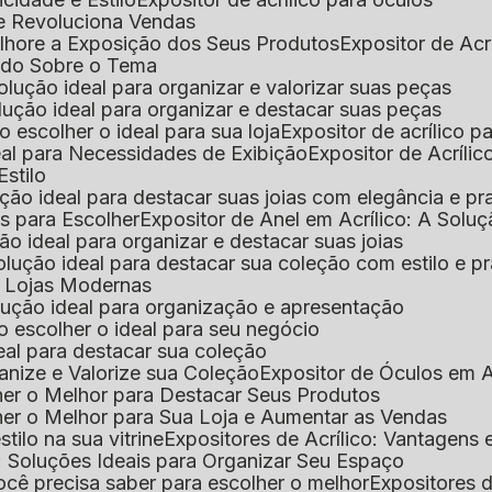
que Revoluciona Vendas
Melhore a Exposição dos Seus Produtos
Expositor de Acr
Tudo Sobre o Tema
 solução ideal para organizar e valorizar suas peças
 solução ideal para organizar e destacar suas peças
mo escolher o ideal para sua loja
Expositor de acrílico 
deal para Necessidades de Exibição
Expositor de Acríli
Estilo
lução ideal para destacar suas joias com elegância e pr
as para Escolher
Expositor de Anel em Acrílico: A Solu
ção ideal para organizar e destacar suas joias
solução ideal para destacar sua coleção com estilo e p
ra Lojas Modernas
solução ideal para organização e apresentação
mo escolher o ideal para seu negócio
deal para destacar sua coleção
ganize e Valorize sua Coleção
Expositor de Óculos em Ac
lher o Melhor para Destacar Seus Produtos
lher o Melhor para Sua Loja e Aumentar as Vendas
stilo na sua vitrine
Expositores de Acrílico: Vantagens
e: Soluções Ideais para Organizar Seu Espaço
você precisa saber para escolher o melhor
Expositores d