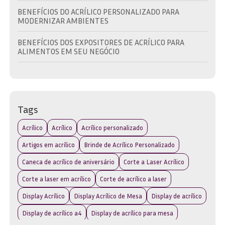
BENEFÍCIOS DO ACRÍLICO PERSONALIZADO PARA
MODERNIZAR AMBIENTES
BENEFÍCIOS DOS EXPOSITORES DE ACRÍLICO PARA
ALIMENTOS EM SEU NEGÓCIO
BRINDE EM ACRÍLICO: A ESCOLHA IDEAL PARA
PROMOVER SUA MARCA COM ESTILO
BRINDE EM ACRÍLICO: COMO ESCOLHER O IDEAL PARA
Tags
SUA MARCA E EVENTO
Acrílico
Acrílico
Acrílico personalizado
BRINDE EM ACRÍLICO: DESCUBRA AS MELHORES OPÇÕES
PARA SUA MARCA
Artigos em acrílico
Brinde de Acrílico Personalizado
Caneca de acrílico de aniversário
Corte a Laser Acrílico
BRINDE EM ACRÍLICO: DESCUBRA COMO ESCOLHER O
IDEAL PARA SUA MARCA
Corte a laser em acrílico
Corte de acrílico a laser
BRINDE EM ACRÍLICO: IDEIAS CRIATIVAS PARA
Display Acrílico
Display Acrílico de Mesa
Display de acrílico
PRESENTEAR
Display de acrílico a4
Display de acrílico para mesa