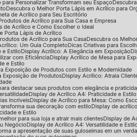
o para Personalizar Transformam seu Espaço
Descubra
ito
Descubra o Melhor Porta Lápis em Acrílico para O
eta de Acrílico para Seu Escritório
 Produtos de Acrílico para Sua Casa e Empresa
s de Acrílico e Como Escolher o Ideal
e Porta Lápis de Acrílico
Produtos de Acrílico para Sua Casa
Descubra os Melho
Acrílico: Um Guia Completo
Dicas Criativas para Escol
 e Estilo
Display Acrílico: A Elegância em Exposição
D
ilizar com Eficiência
Display Acrílico de Mesa para E
de e Estilo
 para Exposição de Produtos com Estilo e Modernidade
ara Exposição de Produtos
Display Acrílico: Atraia Clien
idade
al para destacar seus produtos com elegância e praticid
ersatilidade
Display de Acrílico A4: Praticidade e Estilo
ias Incríveis
Display de Acrílico para Mesa: Como Esc
 transforma sua decoração com estilo
Display de acríli
icidade e Estilo
melhor para sua loja e atrair mais clientes
Display de A
Seu Negócio
Display de Acrílico A4: Versatilidade e Estil
nsforma a apresentação de suas guloseimas em um verd
apresentação de suas guloseimas