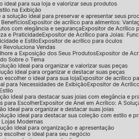
 o ideal para sua loja e valorizar seus produtos
Estilo na Exibição
 é a solução ideal para preservar e apresentar seus pro
: Benefícios
Expositor de acrílico para alimentos: Vant
rodutos com elegância e segurança
Expositor de Acrílico
eza e Praticidade
Expositor de Acrílico para Joias: Func
icidade e Estilo
Expositor de acrílico para óculos
que Revoluciona Vendas
Melhore a Exposição dos Seus Produtos
Expositor de Acr
Tudo Sobre o Tema
 solução ideal para organizar e valorizar suas peças
 solução ideal para organizar e destacar suas peças
mo escolher o ideal para sua loja
Expositor de acrílico 
deal para Necessidades de Exibição
Expositor de Acríli
Estilo
lução ideal para destacar suas joias com elegância e pr
as para Escolher
Expositor de Anel em Acrílico: A Solu
ção ideal para organizar e destacar suas joias
solução ideal para destacar sua coleção com estilo e p
ra Lojas Modernas
solução ideal para organização e apresentação
mo escolher o ideal para seu negócio