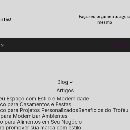
Faça seu orçamento agor
istas!
mesmo
- SP
(11) 2236
Blog
Artigos
 Seu Espaço com Estilo e Modernidade
lico para Casamentos e Festas
lico para Projetos Personalizados
Benefícios do Troféu 
do para Modernizar Ambientes
lico para Alimentos em Seu Negócio
 para promover sua marca com estilo