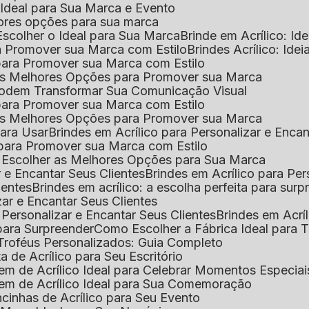
o Ideal para Sua Marca e Evento
lhores opções para sua marca
Escolher o Ideal para Sua Marca
Brinde em Acrílico: Id
ara Promover sua Marca com Estilo
Brindes Acrílico: Ide
l para Promover sua Marca com Estilo
r as Melhores Opções para Promover sua Marca
s Podem Transformar Sua Comunicação Visual
l para Promover sua Marca com Estilo
r as Melhores Opções para Promover sua Marca
 para Usar
Brindes em Acrílico para Personalizar e Enca
l para Promover sua Marca com Estilo
o Escolher as Melhores Opções para Sua Marca
r e Encantar Seus Clientes
Brindes em Acrílico para Per
ientes
Brindes em acrílico: a escolha perfeita para sur
zar e Encantar Seus Clientes
 Personalizar e Encantar Seus Clientes
Brindes em Acrí
s para Surpreender
Como Escolher a Fábrica Ideal para 
 Troféus Personalizados: Guia Completo
 de Acrílico para Seu Escritório
m de Acrílico Ideal para Celebrar Momentos Especiai
em de Acrílico Ideal para Sua Comemoração
cinhas de Acrílico para Seu Evento