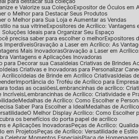
deal para destacar sua coleção
ganize e Valorize sua Coleção
Expositor de Óculos em Ac
lher o Melhor para Destacar Seus Produtos
lher o Melhor para Sua Loja e Aumentar as Vendas
stilo na sua vitrine
Expositores de Acrílico: Vantagens
e: Soluções Ideais para Organizar Seu Espaço
você precisa saber para escolher o melhor
Expositores d
as Imperdíveis
Gravação a Laser em Acrílico: As Vanta
antagens Mais Inovadoras
Gravação a Laser em Acríli
ubra Vantagens e Aplicações Inovadoras
ico para Decorar sua Casa
Ideias Criativas de Brindes Ac
co
Ideias Criativas e Inovadoras para Personalizar Cane
 Acrílico
Ideias de Brinde em Acrílico Criativas
Ideias d
reender
Importância do Troféu de Acrílico para Empresa
para todas as ocasiões
Lembrancinhas de acrílico: Cria
 Incríveis
Lembrancinhas de Acrílico: Criatividade e P
bilidade
Medalhas de Acrílico: Como Escolher e Person
recisa Saber Para Escolher a Ideal
Medalhas de Acrílico
rsatilidade
O Melhor Display Acrílico: Como Escolher
cubra os benefícios do porta papel de acrílico
ens e Aplicações Inovadoras
Peças de Acrílico: Qualid
tilo em Projetos
Peças de Acrílico: Versatilidade e Estil
ra Celebrar Momentos Especiais
Placa de Homenagem d