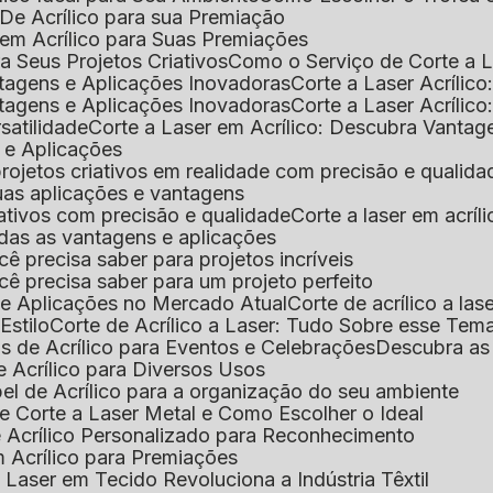
De Acrílico para sua Premiação
 em Acrílico para Suas Premiações
a Seus Projetos Criativos
Como o Serviço de Corte a L
antagens e Aplicações Inovadoras
Corte a Laser Acríli
antagens e Aplicações Inovadoras
Corte a Laser Acrílic
rsatilidade
Corte a Laser em Acrílico: Descubra Vantag
s e Aplicações
 projetos criativos em realidade com precisão e qualida
 suas aplicações e vantagens
criativos com precisão e qualidade
Corte a laser em acrí
todas as vantagens e aplicações
ocê precisa saber para projetos incríveis
você precisa saber para um projeto perfeito
ns e Aplicações no Mercado Atual
Corte de acrílico a l
Estilo
Corte de Acrílico a Laser: Tudo Sobre esse Tem
s de Acrílico para Eventos e Celebrações
Descubra a
 Acrílico para Diversos Usos
el de Acrílico para a organização do seu ambiente
e Corte a Laser Metal e Como Escolher o Ideal
e Acrílico Personalizado para Reconhecimento
m Acrílico para Premiações
 Laser em Tecido Revoluciona a Indústria Têxtil