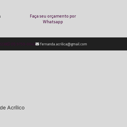
a
Faça seu orçamento por
Whatsapp
-2238
(11) 9759-0042
fernanda.acrilica@gmail.com
de Acrílico