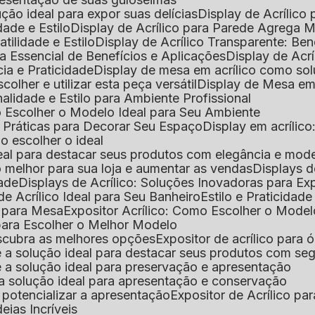
lução ideal para expor suas delícias
Display de Acrílico
dade e Estilo
Display de Acrílico para Parede Agrega
atilidade e Estilo
Display de Acrílico Transparente: Be
uia Essencial de Benefícios e Aplicações
Display de Acrí
cia e Praticidade
Display de mesa em acrílico como sol
colher e utilizar esta peça versátil
Display de Mesa em
nalidade e Estilo para Ambiente Profissional
o Escolher o Modelo Ideal para Seu Ambiente
as Práticas para Decorar Seu Espaço
Display em acríli
mo escolher o ideal
 ideal para destacar seus produtos com elegância e mod
 o melhor para sua loja e aumentar as vendas
Displays 
dade
Displays de Acrílico: Soluções Inovadoras para E
de Acrílico Ideal para Seu Banheiro
Estilo e Praticidad
o para Mesa
Expositor Acrílico: Como Escolher o Mode
s para Escolher o Melhor Modelo
descubra as melhores opções
Expositor de acrílico para 
s é a solução ideal para destacar seus produtos com seg
s é a solução ideal para preservação e apresentação
s: a solução ideal para apresentação e conservação
o potencializar a apresentação
Expositor de Acrílico pa
deias Incríveis