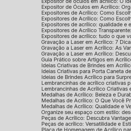
Expositor de óculos em acrílico: O i
Expositor de Óculos em Acrílico: Or
Expositores de Acrílico: Como Esco
Expositores de Acrílico: Como Esco
Expositores de acrílico: qualidade e e
Expositores de Acrílico Transparent
Expositores de acrílico: tudo o que 
Gravação a Laser em Acrílico: 7 Dic
Gravação a Laser em Acrílico: As V
Gravação a Laser em Acrílico: Desc
Guia Prático sobre Artigos em Acríl
Ideias Criativas de Brindes em Acríli
Ideias Criativas para Porta Caneta de
Ideias de Brindes Acrílico para Surp
Lembrancinhas de acrílico criativas 
Lembrancinhas de Acrílico Criativas e
Medalhas de Acrílico: Beleza e Dura
Medalhas de Acrílico: O Que Você P
Medalhas de Acrílico: Qualidade e Ve
Organize seu espaço com estilo: des
Peças de Acrílico: Descubra Vantag
Peças de acrílico: Versatilidade e Es
Placa de Homenagem de Acrílico pa