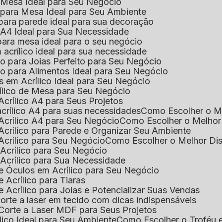
e Mesa Ideal para Seu Negócio
o para Mesa Ideal para Seu Ambiente
 para parede ideal para sua decoração
o A4 Ideal para Sua Necessidade
 para mesa ideal para o seu negócio
 acrílico ideal para sua necessidade
co para Joias Perfeito para Seu Negócio
ico para Alimentos Ideal para Seu Negócio
s em Acrílico Ideal para Seu Negócio
rílico de Mesa para Seu Negócio
Acrílico A4 para Seus Projetos
acrílico A4 para suas necessidades
Como Escolher o M
Acrílico A4 para Seu Negócio
Como Escolher o Melhor
Acrílico para Parede e Organizar Seu Ambiente
Acrílico para Seu Negócio
Como Escolher o Melhor Di
 Acrílico para Seu Negócio
 Acrílico para Sua Necessidade
de Óculos em Acrílico para Seu Negócio
 Acrílico para Tiaras
e Acrílico para Joias e Potencializar Suas Vendas
corte a laser em tecido com dicas indispensáveis
 Corte a Laser MDF para Seus Projetos
ílico Ideal para Seu Ambiente
Como Escolher o Troféu 