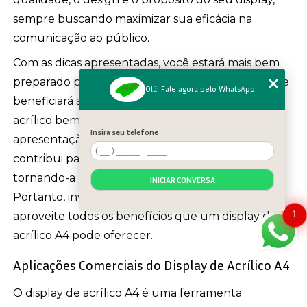
sempre buscando maximizar sua eficácia na
comunicação ao público.
Com as dicas apresentadas, você estará mais bem
preparado para tomar uma decisão informada que
Olá! Fale agora pelo WhatsApp
beneficiará sua marca ou evento. Um display de
acrílico bem escolhido não só enriquece a
Insira seu telefone
apresentação de informações, mas também
contribui para a identidade da sua marca,
tornando-a mais reconhecível e memorável.
INICIAR CONVERSA
Portanto, invista tempo e atenção na escolha e
1
aproveite todos os benefícios que um display de
acrílico A4 pode oferecer.
Aplicações Comerciais do Display de Acrílico A4
O display de acrílico A4 é uma ferramenta