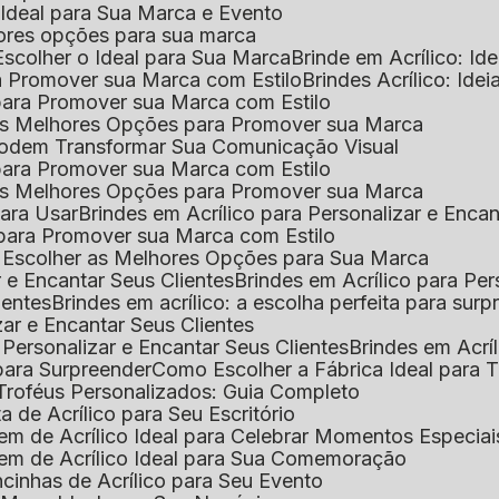
o Ideal para Sua Marca e Evento
lhores opções para sua marca
Escolher o Ideal para Sua Marca
Brinde em Acrílico: Id
ara Promover sua Marca com Estilo
Brindes Acrílico: Ide
l para Promover sua Marca com Estilo
r as Melhores Opções para Promover sua Marca
s Podem Transformar Sua Comunicação Visual
l para Promover sua Marca com Estilo
r as Melhores Opções para Promover sua Marca
 para Usar
Brindes em Acrílico para Personalizar e Enca
l para Promover sua Marca com Estilo
o Escolher as Melhores Opções para Sua Marca
r e Encantar Seus Clientes
Brindes em Acrílico para Per
ientes
Brindes em acrílico: a escolha perfeita para sur
zar e Encantar Seus Clientes
 Personalizar e Encantar Seus Clientes
Brindes em Acrí
s para Surpreender
Como Escolher a Fábrica Ideal para 
 Troféus Personalizados: Guia Completo
 de Acrílico para Seu Escritório
m de Acrílico Ideal para Celebrar Momentos Especiai
em de Acrílico Ideal para Sua Comemoração
cinhas de Acrílico para Seu Evento