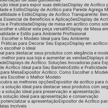
lução ideal para expor suas delícias
Display de Acrílico
dade e Estilo
Display de Acrílico para Parede Agrega
atilidade e Estilo
Display de Acrílico Transparente: Be
uia Essencial de Benefícios e Aplicações
Display de Acrí
cia e Praticidade
Display de mesa em acrílico como sol
colher e utilizar esta peça versátil
Display de Mesa em
nalidade e Estilo para Ambiente Profissional
o Escolher o Modelo Ideal para Seu Ambiente
as Práticas para Decorar Seu Espaço
Display em acríli
mo escolher o ideal
 ideal para destacar seus produtos com elegância e mod
 o melhor para sua loja e aumentar as vendas
Displays 
dade
Displays de Acrílico: Soluções Inovadoras para E
de Acrílico Ideal para Seu Banheiro
Estilo e Praticidad
o para Mesa
Expositor Acrílico: Como Escolher o Mode
s para Escolher o Melhor Modelo
descubra as melhores opções
Expositor de acrílico para 
s é a solução ideal para destacar seus produtos com seg
s é a solução ideal para preservação e apresentação
s: a solução ideal para apresentação e conservação
o potencializar a apresentação
Expositor de Acrílico pa
deias Incríveis