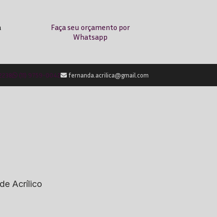
a
Faça seu orçamento por
Whatsapp
-2238
(11) 9759-0042
fernanda.acrilica@gmail.com
de Acrílico