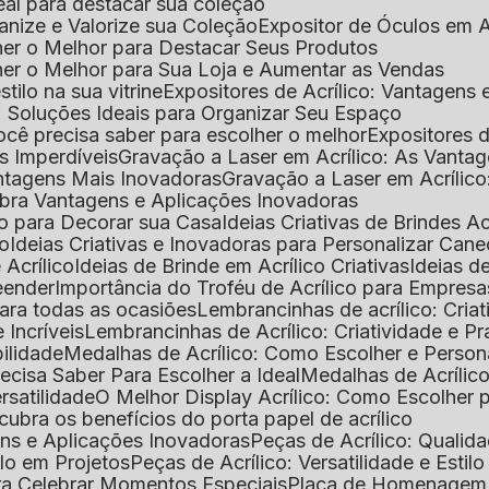
deal para destacar sua coleção
ganize e Valorize sua Coleção
Expositor de Óculos em Ac
lher o Melhor para Destacar Seus Produtos
lher o Melhor para Sua Loja e Aumentar as Vendas
stilo na sua vitrine
Expositores de Acrílico: Vantagens
e: Soluções Ideais para Organizar Seu Espaço
você precisa saber para escolher o melhor
Expositores d
as Imperdíveis
Gravação a Laser em Acrílico: As Vanta
antagens Mais Inovadoras
Gravação a Laser em Acríli
ubra Vantagens e Aplicações Inovadoras
ico para Decorar sua Casa
Ideias Criativas de Brindes Ac
co
Ideias Criativas e Inovadoras para Personalizar Cane
 Acrílico
Ideias de Brinde em Acrílico Criativas
Ideias d
reender
Importância do Troféu de Acrílico para Empresa
para todas as ocasiões
Lembrancinhas de acrílico: Cria
 Incríveis
Lembrancinhas de Acrílico: Criatividade e P
bilidade
Medalhas de Acrílico: Como Escolher e Person
recisa Saber Para Escolher a Ideal
Medalhas de Acrílico
rsatilidade
O Melhor Display Acrílico: Como Escolher
cubra os benefícios do porta papel de acrílico
ens e Aplicações Inovadoras
Peças de Acrílico: Qualid
tilo em Projetos
Peças de Acrílico: Versatilidade e Estil
ra Celebrar Momentos Especiais
Placa de Homenagem d