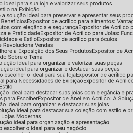
 o ideal para sua loja e valorizar seus produtos
Estilo na Exibição
 é a solução ideal para preservar e apresentar seus pro
: Benefícios
Expositor de acrílico para alimentos: Vant
rodutos com elegância e segurança
Expositor de Acrílico
eza e Praticidade
Expositor de Acrílico para Joias: Func
icidade e Estilo
Expositor de acrílico para óculos
que Revoluciona Vendas
Melhore a Exposição dos Seus Produtos
Expositor de Acr
Tudo Sobre o Tema
 solução ideal para organizar e valorizar suas peças
 solução ideal para organizar e destacar suas peças
mo escolher o ideal para sua loja
Expositor de acrílico 
deal para Necessidades de Exibição
Expositor de Acríli
Estilo
lução ideal para destacar suas joias com elegância e pr
as para Escolher
Expositor de Anel em Acrílico: A Solu
ção ideal para organizar e destacar suas joias
solução ideal para destacar sua coleção com estilo e p
ra Lojas Modernas
solução ideal para organização e apresentação
mo escolher o ideal para seu negócio