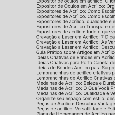
Expositor de óculos em acrílico: O i
Expositor de Óculos em Acrílico: Or
Expositores de Acrílico: Como Esco
Expositores de Acrílico: Como Esco
Expositores de acrílico: qualidade e e
Expositores de Acrílico Transparent
Expositores de acrílico: tudo o que 
Gravação a Laser em Acrílico: 7 Dic
Gravação a Laser em Acrílico: As V
Gravação a Laser em Acrílico: Desc
Guia Prático sobre Artigos em Acríl
Ideias Criativas de Brindes em Acríli
Ideias Criativas para Porta Caneta de
Ideias de Brindes Acrílico para Surp
Lembrancinhas de acrílico criativas 
Lembrancinhas de Acrílico Criativas e
Medalhas de Acrílico: Beleza e Dura
Medalhas de Acrílico: O Que Você P
Medalhas de Acrílico: Qualidade e Ve
Organize seu espaço com estilo: des
Peças de Acrílico: Descubra Vantag
Peças de acrílico: Versatilidade e Es
Placa de Homenagem de Acrílico pa