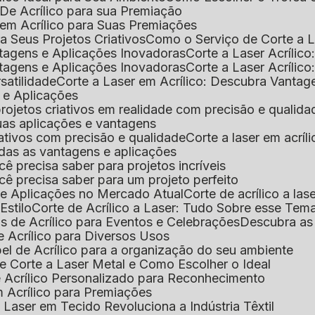
De Acrílico para sua Premiação
 em Acrílico para Suas Premiações
a Seus Projetos Criativos
Como o Serviço de Corte a L
antagens e Aplicações Inovadoras
Corte a Laser Acríli
antagens e Aplicações Inovadoras
Corte a Laser Acrílic
rsatilidade
Corte a Laser em Acrílico: Descubra Vantag
s e Aplicações
 projetos criativos em realidade com precisão e qualida
 suas aplicações e vantagens
criativos com precisão e qualidade
Corte a laser em acrí
todas as vantagens e aplicações
ocê precisa saber para projetos incríveis
você precisa saber para um projeto perfeito
ns e Aplicações no Mercado Atual
Corte de acrílico a l
Estilo
Corte de Acrílico a Laser: Tudo Sobre esse Tem
s de Acrílico para Eventos e Celebrações
Descubra a
 Acrílico para Diversos Usos
el de Acrílico para a organização do seu ambiente
e Corte a Laser Metal e Como Escolher o Ideal
e Acrílico Personalizado para Reconhecimento
m Acrílico para Premiações
 Laser em Tecido Revoluciona a Indústria Têxtil