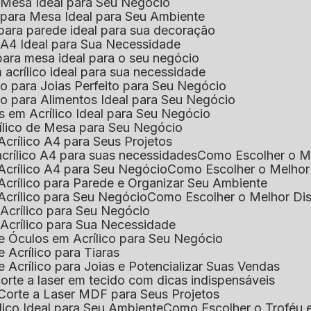
e Mesa Ideal para Seu Negócio
o para Mesa Ideal para Seu Ambiente
 para parede ideal para sua decoração
o A4 Ideal para Sua Necessidade
 para mesa ideal para o seu negócio
 acrílico ideal para sua necessidade
co para Joias Perfeito para Seu Negócio
ico para Alimentos Ideal para Seu Negócio
s em Acrílico Ideal para Seu Negócio
rílico de Mesa para Seu Negócio
Acrílico A4 para Seus Projetos
acrílico A4 para suas necessidades
Como Escolher o M
Acrílico A4 para Seu Negócio
Como Escolher o Melhor
Acrílico para Parede e Organizar Seu Ambiente
Acrílico para Seu Negócio
Como Escolher o Melhor Di
 Acrílico para Seu Negócio
 Acrílico para Sua Necessidade
de Óculos em Acrílico para Seu Negócio
 Acrílico para Tiaras
e Acrílico para Joias e Potencializar Suas Vendas
corte a laser em tecido com dicas indispensáveis
 Corte a Laser MDF para Seus Projetos
ílico Ideal para Seu Ambiente
Como Escolher o Troféu 