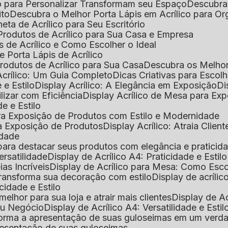
o para Personalizar Transformam seu Espaço
Descubra
ito
Descubra o Melhor Porta Lápis em Acrílico para O
eta de Acrílico para Seu Escritório
 Produtos de Acrílico para Sua Casa e Empresa
s de Acrílico e Como Escolher o Ideal
e Porta Lápis de Acrílico
Produtos de Acrílico para Sua Casa
Descubra os Melho
Acrílico: Um Guia Completo
Dicas Criativas para Escol
 e Estilo
Display Acrílico: A Elegância em Exposição
D
ilizar com Eficiência
Display Acrílico de Mesa para E
de e Estilo
 para Exposição de Produtos com Estilo e Modernidade
ara Exposição de Produtos
Display Acrílico: Atraia Clien
idade
al para destacar seus produtos com elegância e praticid
ersatilidade
Display de Acrílico A4: Praticidade e Estilo
ias Incríveis
Display de Acrílico para Mesa: Como Esc
 transforma sua decoração com estilo
Display de acríli
icidade e Estilo
melhor para sua loja e atrair mais clientes
Display de A
Seu Negócio
Display de Acrílico A4: Versatilidade e Estil
nsforma a apresentação de suas guloseimas em um verd
apresentação de suas guloseimas