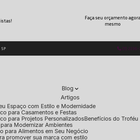
Faça seu orçamento agor
istas!
mesmo
- SP
(11) 2236
Blog
Artigos
 Seu Espaço com Estilo e Modernidade
lico para Casamentos e Festas
lico para Projetos Personalizados
Benefícios do Troféu 
do para Modernizar Ambientes
lico para Alimentos em Seu Negócio
 para promover sua marca com estilo