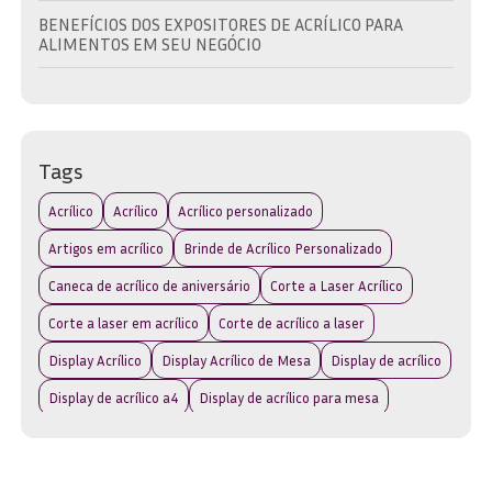
BENEFÍCIOS DOS EXPOSITORES DE ACRÍLICO PARA
ALIMENTOS EM SEU NEGÓCIO
BRINDE EM ACRÍLICO: A ESCOLHA IDEAL PARA
PROMOVER SUA MARCA COM ESTILO
BRINDE EM ACRÍLICO: COMO ESCOLHER O IDEAL PARA
Tags
SUA MARCA E EVENTO
Acrílico
Acrílico
Acrílico personalizado
BRINDE EM ACRÍLICO: DESCUBRA AS MELHORES OPÇÕES
PARA SUA MARCA
Artigos em acrílico
Brinde de Acrílico Personalizado
Caneca de acrílico de aniversário
Corte a Laser Acrílico
BRINDE EM ACRÍLICO: DESCUBRA COMO ESCOLHER O
IDEAL PARA SUA MARCA
Corte a laser em acrílico
Corte de acrílico a laser
BRINDE EM ACRÍLICO: IDEIAS CRIATIVAS PARA
Display Acrílico
Display Acrílico de Mesa
Display de acrílico
PRESENTEAR
Display de acrílico a4
Display de acrílico para mesa
BRINDES ACRÍLICO: A ESCOLHA IDEAL PARA PROMOVER
Display de acrílico para parede
SUA MARCA COM ESTILO
Display de acrílico transparente
Display de mesa em acrílico