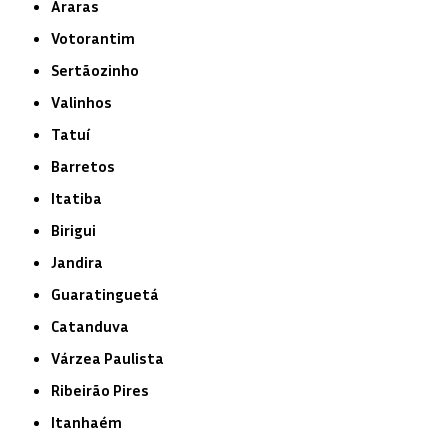
Araras
Votorantim
Sertãozinho
Valinhos
Tatuí
Barretos
Itatiba
Birigui
Jandira
Guaratinguetá
Catanduva
Várzea Paulista
Ribeirão Pires
Itanhaém