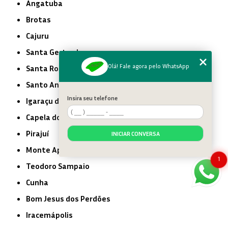
Angatuba
Brotas
Cajuru
Santa Gertrudes
Olá! Fale agora pelo WhatsApp
Santa Rosa de Viterbo
Santo Antônio de Posse
Insira seu telefone
Igaraçu do Tietê
Capela do Alto
Pirajuí
INICIAR CONVERSA
Monte Aprazível
1
Teodoro Sampaio
Cunha
Bom Jesus dos Perdões
Iracemápolis