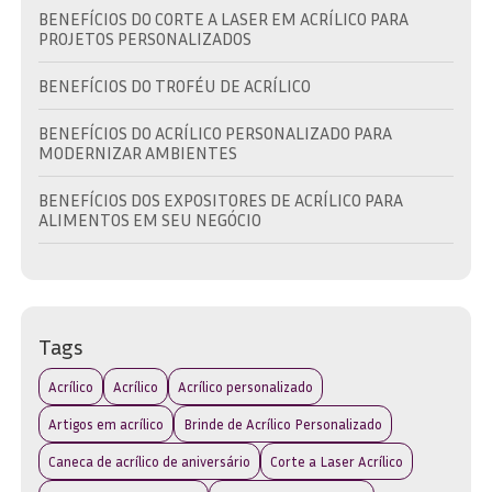
BENEFÍCIOS DO CORTE A LASER EM ACRÍLICO PARA
PROJETOS PERSONALIZADOS
BENEFÍCIOS DO TROFÉU DE ACRÍLICO
BENEFÍCIOS DO ACRÍLICO PERSONALIZADO PARA
MODERNIZAR AMBIENTES
BENEFÍCIOS DOS EXPOSITORES DE ACRÍLICO PARA
ALIMENTOS EM SEU NEGÓCIO
BRINDE EM ACRÍLICO: A ESCOLHA IDEAL PARA
PROMOVER SUA MARCA COM ESTILO
BRINDE EM ACRÍLICO: COMO ESCOLHER O IDEAL PARA
Tags
SUA MARCA E EVENTO
Acrílico
Acrílico
Acrílico personalizado
BRINDE EM ACRÍLICO: DESCUBRA AS MELHORES OPÇÕES
PARA SUA MARCA
Artigos em acrílico
Brinde de Acrílico Personalizado
Caneca de acrílico de aniversário
Corte a Laser Acrílico
BRINDE EM ACRÍLICO: DESCUBRA COMO ESCOLHER O
IDEAL PARA SUA MARCA