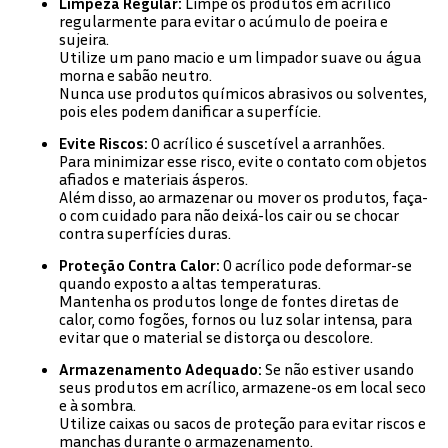
Limpeza Regular:
Limpe os produtos em acrílico
regularmente para evitar o acúmulo de poeira e
sujeira.
Utilize um pano macio e um limpador suave ou água
morna e sabão neutro.
Nunca use produtos químicos abrasivos ou solventes,
pois eles podem danificar a superfície.
Evite Riscos:
O acrílico é suscetível a arranhões.
Para minimizar esse risco, evite o contato com objetos
afiados e materiais ásperos.
Além disso, ao armazenar ou mover os produtos, faça-
o com cuidado para não deixá-los cair ou se chocar
contra superfícies duras.
Proteção Contra Calor:
O acrílico pode deformar-se
quando exposto a altas temperaturas.
Mantenha os produtos longe de fontes diretas de
calor, como fogões, fornos ou luz solar intensa, para
evitar que o material se distorça ou descolore.
Armazenamento Adequado:
Se não estiver usando
seus produtos em acrílico, armazene-os em local seco
e à sombra.
Utilize caixas ou sacos de proteção para evitar riscos e
manchas durante o armazenamento.