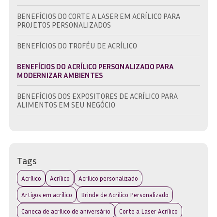
BENEFÍCIOS DO CORTE A LASER EM ACRÍLICO PARA
PROJETOS PERSONALIZADOS
BENEFÍCIOS DO TROFÉU DE ACRÍLICO
BENEFÍCIOS DO ACRÍLICO PERSONALIZADO PARA
MODERNIZAR AMBIENTES
BENEFÍCIOS DOS EXPOSITORES DE ACRÍLICO PARA
ALIMENTOS EM SEU NEGÓCIO
BRINDE EM ACRÍLICO: A ESCOLHA IDEAL PARA
PROMOVER SUA MARCA COM ESTILO
BRINDE EM ACRÍLICO: COMO ESCOLHER O IDEAL PARA
Tags
SUA MARCA E EVENTO
Acrílico
Acrílico
Acrílico personalizado
BRINDE EM ACRÍLICO: DESCUBRA AS MELHORES OPÇÕES
PARA SUA MARCA
Artigos em acrílico
Brinde de Acrílico Personalizado
Caneca de acrílico de aniversário
Corte a Laser Acrílico
BRINDE EM ACRÍLICO: DESCUBRA COMO ESCOLHER O