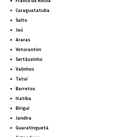
Franco da Rocha
Caraguatatuba
Salto
Jaú
Araras
Votorantim
Sertãozinho
Valinhos
Tatuí
Barretos
Itatiba
Birigui
Jandira
Guaratinguetá