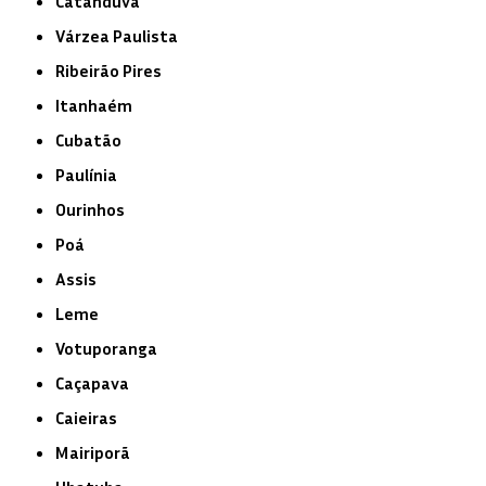
Catanduva
Várzea Paulista
Ribeirão Pires
Itanhaém
Cubatão
Paulínia
Ourinhos
Poá
Assis
Leme
Votuporanga
Caçapava
Caieiras
Mairiporã