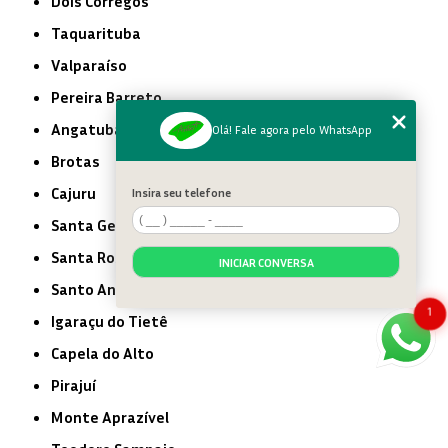
Dois Córregos
Taquarituba
Valparaíso
Pereira Barreto
Angatuba
Olá! Fale agora pelo WhatsApp
Brotas
Cajuru
Insira seu telefone
Santa Gertrudes
Santa Rosa de Viterbo
INICIAR CONVERSA
Santo Antônio de Posse
1
Igaraçu do Tietê
Capela do Alto
Pirajuí
Monte Aprazível