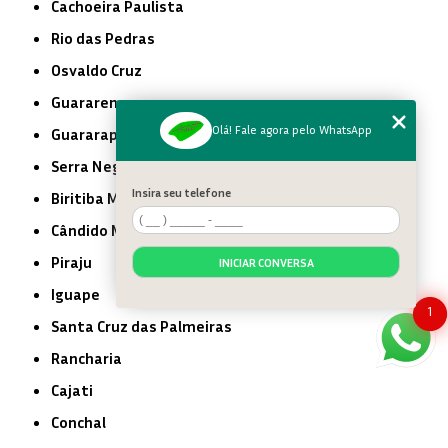
Cachoeira Paulista
Rio das Pedras
Osvaldo Cruz
Guararema
Olá! Fale agora pelo WhatsApp
Guararapes
Serra Negra
Insira seu telefone
Biritiba Mirim
Cândido Mota
Piraju
INICIAR CONVERSA
Iguape
1
Santa Cruz das Palmeiras
Rancharia
Cajati
Conchal