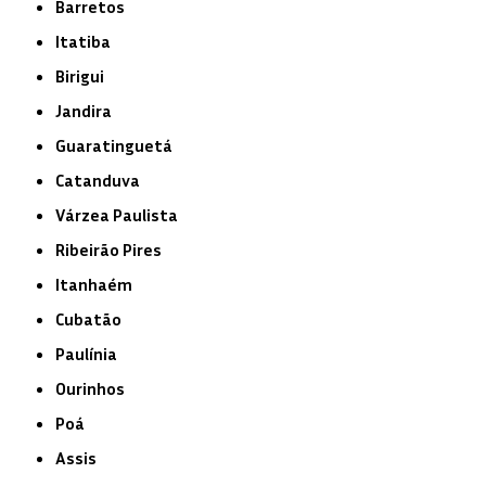
Barretos
Itatiba
Birigui
Jandira
Guaratinguetá
Catanduva
Várzea Paulista
Ribeirão Pires
Itanhaém
Cubatão
Paulínia
Ourinhos
Poá
Assis