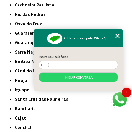
Cachoeira Paulista
Rio das Pedras
Osvaldo Cruz
Guararema
Olá! Fale agora pelo WhatsApp
Guararapes
Serra Negra
Insira seu telefone
Biritiba Mirim
Cândido Mota
INICIAR CONVERSA
Piraju
Iguape
1
Santa Cruz das Palmeiras
Rancharia
Cajati
Conchal