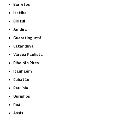
Barretos
Itatiba
Birigui
Jandira
Guaratinguetá
Catanduva
Várzea Paulista
Ribeirão Pires
Itanhaém
Cubatão
Paulínia
Ourinhos
Poá
Assis