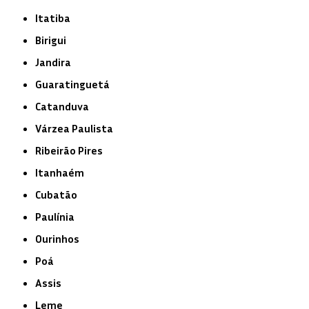
Itatiba
Birigui
Jandira
Guaratinguetá
Catanduva
Várzea Paulista
Ribeirão Pires
Itanhaém
Cubatão
Paulínia
Ourinhos
Poá
Assis
Leme