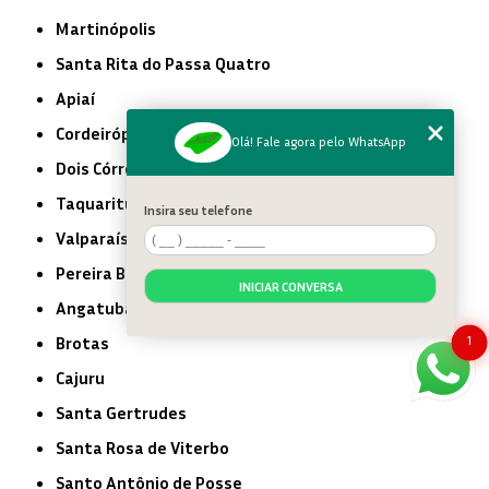
Martinópolis
Santa Rita do Passa Quatro
Apiaí
Cordeirópolis
Olá! Fale agora pelo WhatsApp
Dois Córregos
Taquarituba
Insira seu telefone
Valparaíso
Pereira Barreto
INICIAR CONVERSA
Angatuba
1
Brotas
Cajuru
Santa Gertrudes
Santa Rosa de Viterbo
Santo Antônio de Posse