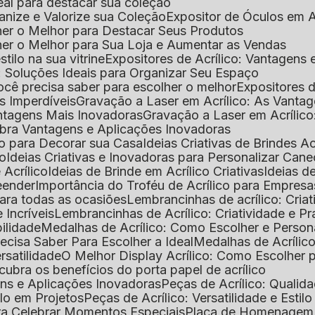
deal para destacar sua coleção
ganize e Valorize sua Coleção
Expositor de Óculos em Ac
lher o Melhor para Destacar Seus Produtos
lher o Melhor para Sua Loja e Aumentar as Vendas
stilo na sua vitrine
Expositores de Acrílico: Vantagens
e: Soluções Ideais para Organizar Seu Espaço
você precisa saber para escolher o melhor
Expositores d
as Imperdíveis
Gravação a Laser em Acrílico: As Vanta
antagens Mais Inovadoras
Gravação a Laser em Acríli
ubra Vantagens e Aplicações Inovadoras
ico para Decorar sua Casa
Ideias Criativas de Brindes Ac
co
Ideias Criativas e Inovadoras para Personalizar Cane
 Acrílico
Ideias de Brinde em Acrílico Criativas
Ideias d
reender
Importância do Troféu de Acrílico para Empresa
para todas as ocasiões
Lembrancinhas de acrílico: Cria
 Incríveis
Lembrancinhas de Acrílico: Criatividade e P
bilidade
Medalhas de Acrílico: Como Escolher e Person
recisa Saber Para Escolher a Ideal
Medalhas de Acrílico
rsatilidade
O Melhor Display Acrílico: Como Escolher
cubra os benefícios do porta papel de acrílico
ens e Aplicações Inovadoras
Peças de Acrílico: Qualid
tilo em Projetos
Peças de Acrílico: Versatilidade e Estil
ra Celebrar Momentos Especiais
Placa de Homenagem d