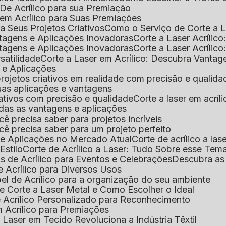
De Acrílico para sua Premiação
 em Acrílico para Suas Premiações
a Seus Projetos Criativos
Como o Serviço de Corte a L
antagens e Aplicações Inovadoras
Corte a Laser Acríli
antagens e Aplicações Inovadoras
Corte a Laser Acrílic
rsatilidade
Corte a Laser em Acrílico: Descubra Vantag
s e Aplicações
 projetos criativos em realidade com precisão e qualida
 suas aplicações e vantagens
criativos com precisão e qualidade
Corte a laser em acrí
todas as vantagens e aplicações
ocê precisa saber para projetos incríveis
você precisa saber para um projeto perfeito
ns e Aplicações no Mercado Atual
Corte de acrílico a l
Estilo
Corte de Acrílico a Laser: Tudo Sobre esse Tem
s de Acrílico para Eventos e Celebrações
Descubra a
 Acrílico para Diversos Usos
el de Acrílico para a organização do seu ambiente
e Corte a Laser Metal e Como Escolher o Ideal
e Acrílico Personalizado para Reconhecimento
m Acrílico para Premiações
 Laser em Tecido Revoluciona a Indústria Têxtil