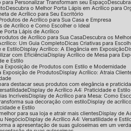
o para Personalizar Transformam seu Espaço
Descubra
ito
Descubra o Melhor Porta Lápis em Acrílico para O
eta de Acrílico para Seu Escritório
 Produtos de Acrílico para Sua Casa e Empresa
s de Acrílico e Como Escolher o Ideal
e Porta Lápis de Acrílico
Produtos de Acrílico para Sua Casa
Descubra os Melho
Acrílico: Um Guia Completo
Dicas Criativas para Escol
 e Estilo
Display Acrílico: A Elegância em Exposição
D
ilizar com Eficiência
Display Acrílico de Mesa para E
de e Estilo
 para Exposição de Produtos com Estilo e Modernidade
ara Exposição de Produtos
Display Acrílico: Atraia Clien
idade
al para destacar seus produtos com elegância e praticid
ersatilidade
Display de Acrílico A4: Praticidade e Estilo
ias Incríveis
Display de Acrílico para Mesa: Como Esc
 transforma sua decoração com estilo
Display de acríli
icidade e Estilo
melhor para sua loja e atrair mais clientes
Display de A
Seu Negócio
Display de Acrílico A4: Versatilidade e Estil
nsforma a apresentação de suas guloseimas em um verd
apresentação de suas guloseimas