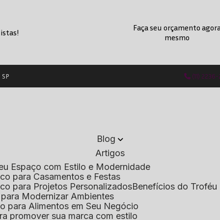
Faça seu orçamento agor
istas!
mesmo
- SP
(11) 2236
Blog
Artigos
 Seu Espaço com Estilo e Modernidade
lico para Casamentos e Festas
lico para Projetos Personalizados
Benefícios do Troféu 
do para Modernizar Ambientes
lico para Alimentos em Seu Negócio
 para promover sua marca com estilo