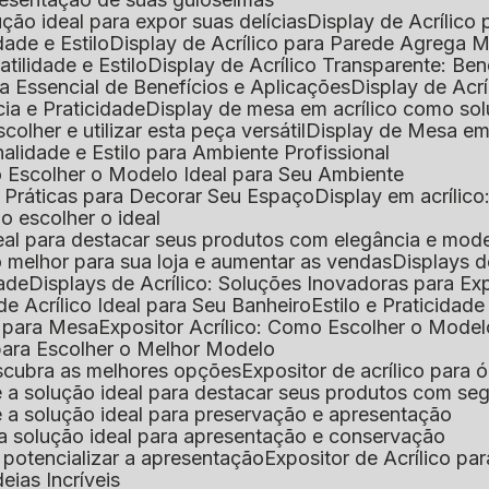
lução ideal para expor suas delícias
Display de Acrílico
dade e Estilo
Display de Acrílico para Parede Agrega
atilidade e Estilo
Display de Acrílico Transparente: Be
uia Essencial de Benefícios e Aplicações
Display de Acrí
cia e Praticidade
Display de mesa em acrílico como sol
colher e utilizar esta peça versátil
Display de Mesa em
nalidade e Estilo para Ambiente Profissional
o Escolher o Modelo Ideal para Seu Ambiente
as Práticas para Decorar Seu Espaço
Display em acríli
mo escolher o ideal
 ideal para destacar seus produtos com elegância e mod
 o melhor para sua loja e aumentar as vendas
Displays 
dade
Displays de Acrílico: Soluções Inovadoras para E
de Acrílico Ideal para Seu Banheiro
Estilo e Praticidad
o para Mesa
Expositor Acrílico: Como Escolher o Mode
s para Escolher o Melhor Modelo
descubra as melhores opções
Expositor de acrílico para 
s é a solução ideal para destacar seus produtos com seg
s é a solução ideal para preservação e apresentação
s: a solução ideal para apresentação e conservação
o potencializar a apresentação
Expositor de Acrílico pa
deias Incríveis