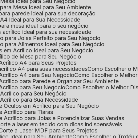
e Mesa Ideal para Seu Negócio
o para Mesa Ideal para Seu Ambiente
 para parede ideal para sua decoração
o A4 Ideal para Sua Necessidade
 para mesa ideal para o seu negócio
 acrílico ideal para sua necessidade
co para Joias Perfeito para Seu Negócio
ico para Alimentos Ideal para Seu Negócio
s em Acrílico Ideal para Seu Negócio
rílico de Mesa para Seu Negócio
Acrílico A4 para Seus Projetos
acrílico A4 para suas necessidades
Como Escolher o M
Acrílico A4 para Seu Negócio
Como Escolher o Melhor
Acrílico para Parede e Organizar Seu Ambiente
Acrílico para Seu Negócio
Como Escolher o Melhor Di
 Acrílico para Seu Negócio
 Acrílico para Sua Necessidade
de Óculos em Acrílico para Seu Negócio
 Acrílico para Tiaras
e Acrílico para Joias e Potencializar Suas Vendas
corte a laser em tecido com dicas indispensáveis
 Corte a Laser MDF para Seus Projetos
ílico Ideal para Seu Ambiente
Como Escolher o Troféu 