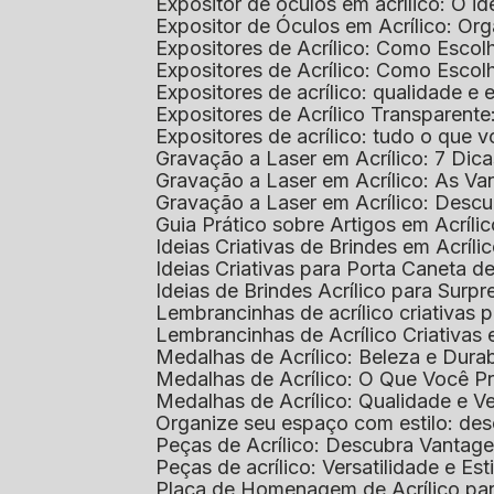
Expositor de óculos em acrílico: O i
Expositor de Óculos em Acrílico: Or
Expositores de Acrílico: Como Esco
Expositores de Acrílico: Como Esco
Expositores de acrílico: qualidade e e
Expositores de Acrílico Transparent
Expositores de acrílico: tudo o que 
Gravação a Laser em Acrílico: 7 Dic
Gravação a Laser em Acrílico: As V
Gravação a Laser em Acrílico: Desc
Guia Prático sobre Artigos em Acríl
Ideias Criativas de Brindes em Acríli
Ideias Criativas para Porta Caneta de
Ideias de Brindes Acrílico para Surp
Lembrancinhas de acrílico criativas 
Lembrancinhas de Acrílico Criativas e
Medalhas de Acrílico: Beleza e Dura
Medalhas de Acrílico: O Que Você P
Medalhas de Acrílico: Qualidade e Ve
Organize seu espaço com estilo: des
Peças de Acrílico: Descubra Vantag
Peças de acrílico: Versatilidade e Es
Placa de Homenagem de Acrílico pa