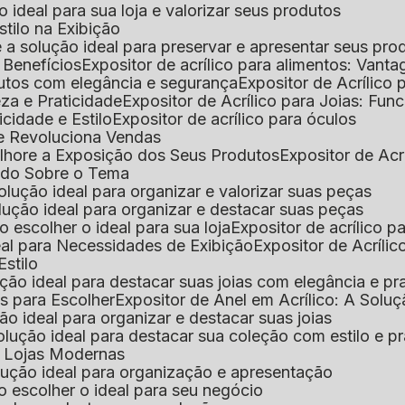
 o ideal para sua loja e valorizar seus produtos
Estilo na Exibição
 é a solução ideal para preservar e apresentar seus pro
: Benefícios
Expositor de acrílico para alimentos: Vant
rodutos com elegância e segurança
Expositor de Acrílico
eza e Praticidade
Expositor de Acrílico para Joias: Func
icidade e Estilo
Expositor de acrílico para óculos
que Revoluciona Vendas
Melhore a Exposição dos Seus Produtos
Expositor de Acr
Tudo Sobre o Tema
 solução ideal para organizar e valorizar suas peças
 solução ideal para organizar e destacar suas peças
mo escolher o ideal para sua loja
Expositor de acrílico 
deal para Necessidades de Exibição
Expositor de Acríli
Estilo
lução ideal para destacar suas joias com elegância e pr
as para Escolher
Expositor de Anel em Acrílico: A Solu
ção ideal para organizar e destacar suas joias
solução ideal para destacar sua coleção com estilo e p
ra Lojas Modernas
solução ideal para organização e apresentação
mo escolher o ideal para seu negócio