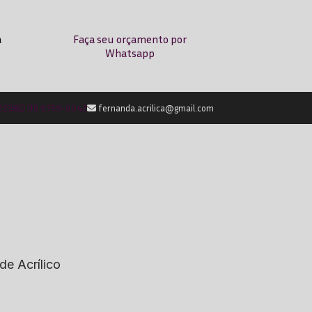
a
Faça seu orçamento por
Whatsapp
-2238
(11) 9759-0042
fernanda.acrilica@gmail.com
de Acrílico