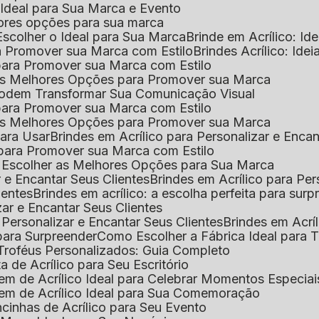
o Ideal para Sua Marca e Evento
lhores opções para sua marca
Escolher o Ideal para Sua Marca
Brinde em Acrílico: Id
ara Promover sua Marca com Estilo
Brindes Acrílico: Ide
l para Promover sua Marca com Estilo
r as Melhores Opções para Promover sua Marca
s Podem Transformar Sua Comunicação Visual
l para Promover sua Marca com Estilo
r as Melhores Opções para Promover sua Marca
 para Usar
Brindes em Acrílico para Personalizar e Enca
l para Promover sua Marca com Estilo
o Escolher as Melhores Opções para Sua Marca
r e Encantar Seus Clientes
Brindes em Acrílico para Per
ientes
Brindes em acrílico: a escolha perfeita para sur
zar e Encantar Seus Clientes
 Personalizar e Encantar Seus Clientes
Brindes em Acrí
s para Surpreender
Como Escolher a Fábrica Ideal para 
 Troféus Personalizados: Guia Completo
 de Acrílico para Seu Escritório
m de Acrílico Ideal para Celebrar Momentos Especiai
em de Acrílico Ideal para Sua Comemoração
cinhas de Acrílico para Seu Evento