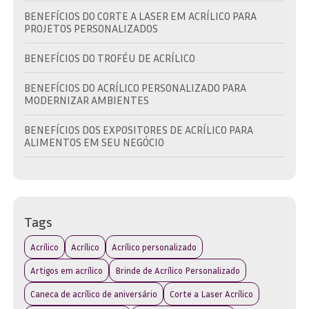
BENEFÍCIOS DO CORTE A LASER EM ACRÍLICO PARA
PROJETOS PERSONALIZADOS
BENEFÍCIOS DO TROFÉU DE ACRÍLICO
BENEFÍCIOS DO ACRÍLICO PERSONALIZADO PARA
MODERNIZAR AMBIENTES
BENEFÍCIOS DOS EXPOSITORES DE ACRÍLICO PARA
ALIMENTOS EM SEU NEGÓCIO
BRINDE EM ACRÍLICO: A ESCOLHA IDEAL PARA
PROMOVER SUA MARCA COM ESTILO
BRINDE EM ACRÍLICO: COMO ESCOLHER O IDEAL PARA
Tags
SUA MARCA E EVENTO
Acrílico
Acrílico
Acrílico personalizado
BRINDE EM ACRÍLICO: DESCUBRA AS MELHORES OPÇÕES
PARA SUA MARCA
Artigos em acrílico
Brinde de Acrílico Personalizado
Caneca de acrílico de aniversário
Corte a Laser Acrílico
BRINDE EM ACRÍLICO: DESCUBRA COMO ESCOLHER O