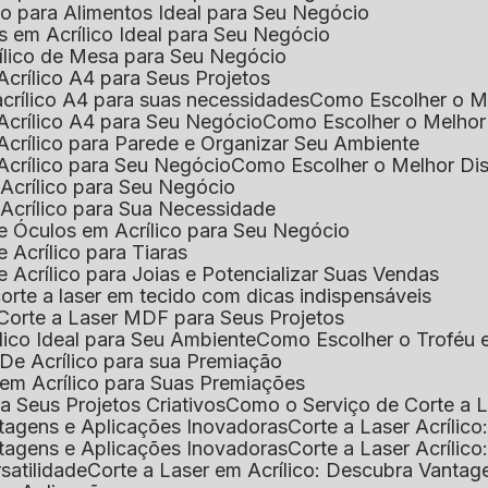
ico para Alimentos Ideal para Seu Negócio
s em Acrílico Ideal para Seu Negócio
rílico de Mesa para Seu Negócio
Acrílico A4 para Seus Projetos
acrílico A4 para suas necessidades
Como Escolher o M
Acrílico A4 para Seu Negócio
Como Escolher o Melhor
Acrílico para Parede e Organizar Seu Ambiente
Acrílico para Seu Negócio
Como Escolher o Melhor Di
 Acrílico para Seu Negócio
 Acrílico para Sua Necessidade
de Óculos em Acrílico para Seu Negócio
 Acrílico para Tiaras
e Acrílico para Joias e Potencializar Suas Vendas
corte a laser em tecido com dicas indispensáveis
 Corte a Laser MDF para Seus Projetos
ílico Ideal para Seu Ambiente
Como Escolher o Troféu 
De Acrílico para sua Premiação
 em Acrílico para Suas Premiações
a Seus Projetos Criativos
Como o Serviço de Corte a L
antagens e Aplicações Inovadoras
Corte a Laser Acríli
antagens e Aplicações Inovadoras
Corte a Laser Acrílic
rsatilidade
Corte a Laser em Acrílico: Descubra Vantag