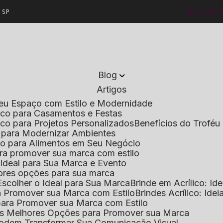
- SP
(11) 2236
Blog
Artigos
 Seu Espaço com Estilo e Modernidade
lico para Casamentos e Festas
lico para Projetos Personalizados
Benefícios do Troféu 
do para Modernizar Ambientes
lico para Alimentos em Seu Negócio
 para promover sua marca com estilo
o Ideal para Sua Marca e Evento
lhores opções para sua marca
Escolher o Ideal para Sua Marca
Brinde em Acrílico: Id
ara Promover sua Marca com Estilo
Brindes Acrílico: Ide
l para Promover sua Marca com Estilo
r as Melhores Opções para Promover sua Marca
s Podem Transformar Sua Comunicação Visual