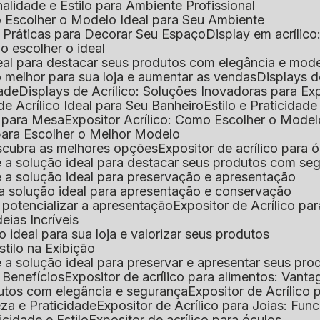
nalidade e Estilo para Ambiente Profissional
o Escolher o Modelo Ideal para Seu Ambiente
as Práticas para Decorar Seu Espaço
Display em acríli
mo escolher o ideal
 ideal para destacar seus produtos com elegância e mod
 o melhor para sua loja e aumentar as vendas
Displays 
dade
Displays de Acrílico: Soluções Inovadoras para E
de Acrílico Ideal para Seu Banheiro
Estilo e Praticidad
o para Mesa
Expositor Acrílico: Como Escolher o Mode
s para Escolher o Melhor Modelo
descubra as melhores opções
Expositor de acrílico para 
s é a solução ideal para destacar seus produtos com seg
s é a solução ideal para preservação e apresentação
s: a solução ideal para apresentação e conservação
o potencializar a apresentação
Expositor de Acrílico pa
deias Incríveis
 o ideal para sua loja e valorizar seus produtos
Estilo na Exibição
 é a solução ideal para preservar e apresentar seus pro
: Benefícios
Expositor de acrílico para alimentos: Vant
rodutos com elegância e segurança
Expositor de Acrílico
eza e Praticidade
Expositor de Acrílico para Joias: Func
icidade e Estilo
Expositor de acrílico para óculos