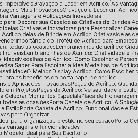
as Imperdíveis
Gravação a Laser em Acrílico: As Vanta
antagens Mais Inovadoras
Gravação a Laser em Acríli
ubra Vantagens e Aplicações Inovadoras
ico para Decorar sua Casa
Ideias Criativas de Brindes Ac
co
Ideias Criativas e Inovadoras para Personalizar Cane
 Acrílico
Ideias de Brinde em Acrílico Criativas
Ideias d
reender
Importância do Troféu de Acrílico para Empresa
para todas as ocasiões
Lembrancinhas de acrílico: Cria
 Incríveis
Lembrancinhas de Acrílico: Criatividade e P
bilidade
Medalhas de Acrílico: Como Escolher e Person
recisa Saber Para Escolher a Ideal
Medalhas de Acrílico
rsatilidade
O Melhor Display Acrílico: Como Escolher
cubra os benefícios do porta papel de acrílico
ens e Aplicações Inovadoras
Peças de Acrílico: Qualid
tilo em Projetos
Peças de Acrílico: Versatilidade e Estil
ra Celebrar Momentos Especiais
Placa de Homenagem d
a todas as ocasiões
Porta Caneta de Acrílico: A Soluç
 e Estilo
Porta Caneta de Acrílico: Funcionalidade e E
tivas para Organizar
o ideal para organização e estilo no seu espaço
Porta Ce
suas vantagens e funcionalidades
 o Modelo Ideal para Seu Escritório