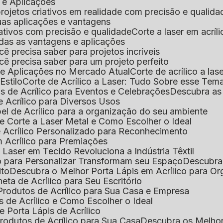
s e Aplicações
 projetos criativos em realidade com precisão e qualida
 suas aplicações e vantagens
criativos com precisão e qualidade
Corte a laser em acrí
todas as vantagens e aplicações
ocê precisa saber para projetos incríveis
você precisa saber para um projeto perfeito
ns e Aplicações no Mercado Atual
Corte de acrílico a l
Estilo
Corte de Acrílico a Laser: Tudo Sobre esse Tem
s de Acrílico para Eventos e Celebrações
Descubra a
 Acrílico para Diversos Usos
el de Acrílico para a organização do seu ambiente
e Corte a Laser Metal e Como Escolher o Ideal
e Acrílico Personalizado para Reconhecimento
m Acrílico para Premiações
 Laser em Tecido Revoluciona a Indústria Têxtil
o para Personalizar Transformam seu Espaço
Descubra
ito
Descubra o Melhor Porta Lápis em Acrílico para O
eta de Acrílico para Seu Escritório
 Produtos de Acrílico para Sua Casa e Empresa
s de Acrílico e Como Escolher o Ideal
e Porta Lápis de Acrílico
Produtos de Acrílico para Sua Casa
Descubra os Melho