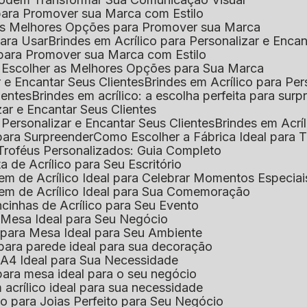
l para Promover sua Marca com Estilo
r as Melhores Opções para Promover sua Marca
 para Usar
Brindes em Acrílico para Personalizar e Enca
l para Promover sua Marca com Estilo
o Escolher as Melhores Opções para Sua Marca
r e Encantar Seus Clientes
Brindes em Acrílico para Per
ientes
Brindes em acrílico: a escolha perfeita para sur
zar e Encantar Seus Clientes
 Personalizar e Encantar Seus Clientes
Brindes em Acrí
s para Surpreender
Como Escolher a Fábrica Ideal para 
 Troféus Personalizados: Guia Completo
 de Acrílico para Seu Escritório
m de Acrílico Ideal para Celebrar Momentos Especiai
em de Acrílico Ideal para Sua Comemoração
cinhas de Acrílico para Seu Evento
e Mesa Ideal para Seu Negócio
o para Mesa Ideal para Seu Ambiente
 para parede ideal para sua decoração
o A4 Ideal para Sua Necessidade
 para mesa ideal para o seu negócio
 acrílico ideal para sua necessidade
co para Joias Perfeito para Seu Negócio