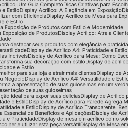
Acrílico: Um Guia Completo
Dicas Criativas para Escol
 e Estilo
Display Acrílico: A Elegância em Exposição
D
ilizar com Eficiência
Display Acrílico de Mesa para E
de e Estilo
 para Exposição de Produtos com Estilo e Modernidade
ara Exposição de Produtos
Display Acrílico: Atraia Clien
idade
al para destacar seus produtos com elegância e praticid
ersatilidade
Display de Acrílico A4: Praticidade e Estilo
ias Incríveis
Display de Acrílico para Mesa: Como Esc
 transforma sua decoração com estilo
Display de acríli
icidade e Estilo
melhor para sua loja e atrair mais clientes
Display de A
Seu Negócio
Display de Acrílico A4: Versatilidade e Estil
nsforma a apresentação de suas guloseimas em um verd
apresentação de suas guloseimas
lução ideal para expor suas delícias
Display de Acrílico
dade e Estilo
Display de Acrílico para Parede Agrega
atilidade e Estilo
Display de Acrílico Transparente: Be
uia Essencial de Benefícios e Aplicações
Display de Acrí
cia e Praticidade
Display de mesa em acrílico como sol
colher e utilizar esta peça versátil
Display de Mesa em