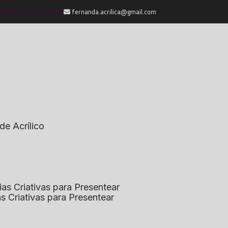
-2238
(11) 9759-0042
fernanda.acrilica@gmail.com
de Acrílico
eias Criativas para Presentear
ias Criativas para Presentear