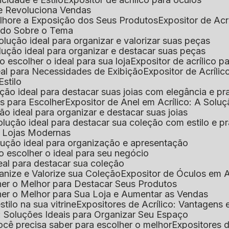
que Revoluciona Vendas
Melhore a Exposição dos Seus Produtos
Expositor de Acr
Tudo Sobre o Tema
 solução ideal para organizar e valorizar suas peças
 solução ideal para organizar e destacar suas peças
mo escolher o ideal para sua loja
Expositor de acrílico 
deal para Necessidades de Exibição
Expositor de Acríli
Estilo
lução ideal para destacar suas joias com elegância e pr
as para Escolher
Expositor de Anel em Acrílico: A Solu
ção ideal para organizar e destacar suas joias
solução ideal para destacar sua coleção com estilo e p
ra Lojas Modernas
solução ideal para organização e apresentação
mo escolher o ideal para seu negócio
deal para destacar sua coleção
ganize e Valorize sua Coleção
Expositor de Óculos em Ac
lher o Melhor para Destacar Seus Produtos
lher o Melhor para Sua Loja e Aumentar as Vendas
stilo na sua vitrine
Expositores de Acrílico: Vantagens
e: Soluções Ideais para Organizar Seu Espaço
você precisa saber para escolher o melhor
Expositores d